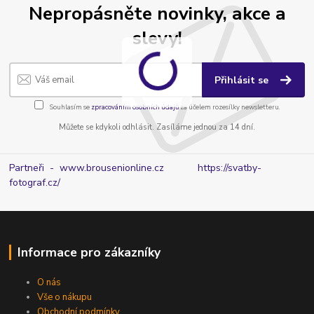
Nepropásněte novinky, akce a
slevy!
Přihlásit se
Souhlasím se
zpracováním osobních údajů
za účelem rozesílky newsletteru.
Můžete se kdykoli odhlásit. Zasíláme jednou za 14 dní.
Partneři - www.brousenionline.cz
https://svatby-
fotograf.cz/
Informace pro zákazníky
O nás
Vše o nákupu
Obchodní podmínky