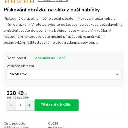
Ohodnotit produkt
Pískování obrázku na sklo z naší nabídky
Pískovaný obrázek je možné spojit s textem Piskovani-textu nebo s
jiným obrázkem. V roletce vyberte požadovanou velikost, požadavek na
umístění uveďte do poznámky k objednávce v nákupním košíku. V
následném náhledu je dále možné přizpůsobit rozměr vašim
požadavkům. Náhled zasíláme vždy a zdarma.
celý popis
Dostupnost
odeslání do 3 dnů
Velikost obrázku
228 Kč
/
ks
188 Kč
bez DPH
Přidat do košíku
Číslo produktu:
OL024
Velikost obrázku:
do 50 cm2