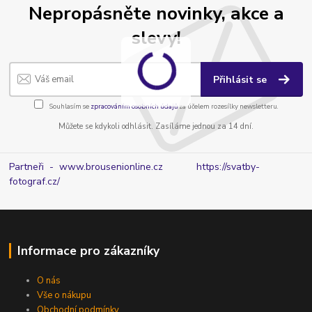
Nepropásněte novinky, akce a
slevy!
Přihlásit se
Souhlasím se
zpracováním osobních údajů
za účelem rozesílky newsletteru.
Můžete se kdykoli odhlásit. Zasíláme jednou za 14 dní.
Partneři - www.brousenionline.cz
https://svatby-
fotograf.cz/
Informace pro zákazníky
O nás
Vše o nákupu
Obchodní podmínky