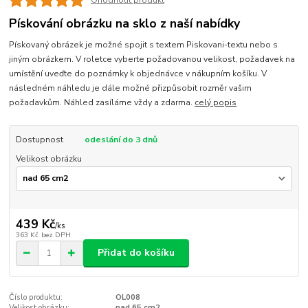
Ohodnotit produkt
Pískování obrázku na sklo z naší nabídky
Pískovaný obrázek je možné spojit s textem Piskovani-textu nebo s
jiným obrázkem. V roletce vyberte požadovanou velikost, požadavek na
umístění uveďte do poznámky k objednávce v nákupním košíku. V
následném náhledu je dále možné přizpůsobit rozměr vašim
požadavkům. Náhled zasíláme vždy a zdarma.
celý popis
Dostupnost
odeslání do 3 dnů
Velikost obrázku
439 Kč
/
ks
363 Kč
bez DPH
Přidat do košíku
Číslo produktu:
OL008
Velikost obrázku:
nad 65 cm2