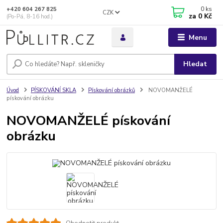
0
ks
+420 604 267 825
CZK
za
0 Kč
(Po-Pá, 8-16 hod.)
Menu
Hledat
Úvod
PÍSKOVÁNÍ SKLA
Pískování obrázků
NOVOMANŽELÉ
pískování obrázku
NOVOMANŽELÉ pískování
obrázku