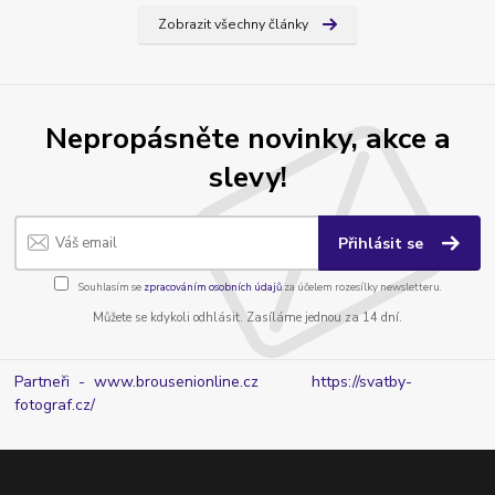
Zobrazit všechny články
Nepropásněte novinky, akce a
slevy!
Přihlásit se
Souhlasím se
zpracováním osobních údajů
za účelem rozesílky newsletteru.
Můžete se kdykoli odhlásit. Zasíláme jednou za 14 dní.
Partneři - www.brousenionline.cz
https://svatby-
fotograf.cz/