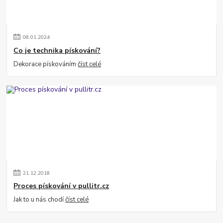
08
.
01
.
2024
Co je technika pískování?
Dekorace pískováním
číst celé
21
.
12
.
2018
Proces pískování v pullitr.cz
Jak to u nás chodí
číst celé