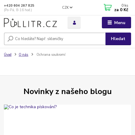
0
ks
+420 604 267 825
CZK
za
0 Kč
(Po-Pá, 8-16 hod.)
Menu
Hledat
Úvod
O nás
Ochrana soukromí
Novinky z našeho blogu