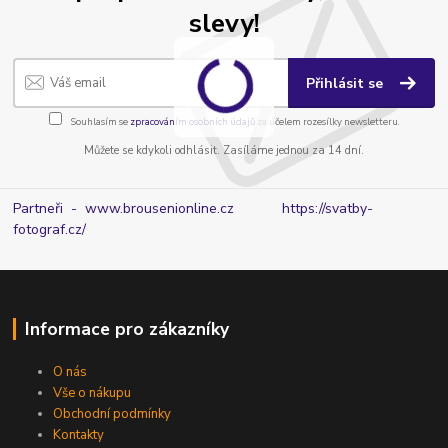
slevy!
Přihlásit se
Souhlasím se
zpracováním osobních údajů
za účelem rozesílky newsletteru.
Můžete se kdykoli odhlásit. Zasíláme jednou za 14 dní.
Partneři - www.brousenionline.cz
https://svatby-
fotograf.cz/
Informace pro zákazníky
O nás
Vše o nákupu
Obchodní podmínky
Kontakty