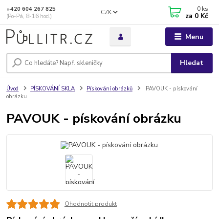
0
ks
+420 604 267 825
CZK
za
0 Kč
(Po-Pá, 8-16 hod.)
Menu
Hledat
Úvod
PÍSKOVÁNÍ SKLA
Pískování obrázků
PAVOUK - pískování
obrázku
PAVOUK - pískování obrázku
Ohodnotit produkt