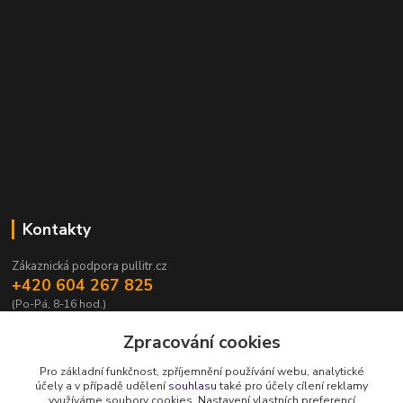
Kontakty
Zákaznická podpora pullitr.cz
+420 604 267 825
(Po-Pá, 8-16 hod.)
info@pullitr.cz
Zpracování cookies
Pro základní funkčnost, zpříjemnění používání webu, analytické
účely a v případě udělení
souhlasu
také pro účely cílení reklamy
využíváme soubory cookies. Nastavení vlastních preferencí