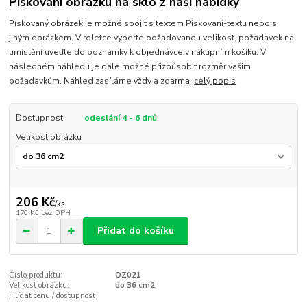
Pískování obrázku na sklo z naší nabídky
Pískovaný obrázek je možné spojit s textem Piskovani-textu nebo s
jiným obrázkem. V roletce vyberte požadovanou velikost, požadavek na
umístění uveďte do poznámky k objednávce v nákupním košíku. V
následném náhledu je dále možné přizpůsobit rozměr vašim
požadavkům. Náhled zasíláme vždy a zdarma.
celý popis
Dostupnost
odeslání 4 - 6 dnů
Velikost obrázku
206 Kč
/
ks
170 Kč
bez DPH
Přidat do košíku
Číslo produktu:
OZ021
Velikost obrázku:
do 36 cm2
Hlídat cenu / dostupnost