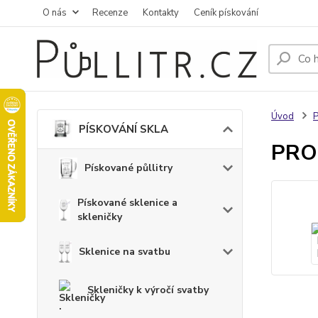
O nás
Recenze
Kontakty
Ceník pískování
Úvod
PÍSKOVÁNÍ SKLA
PRO
Pískované půllitry
Pískované sklenice a
skleničky
Sklenice na svatbu
Skleničky k výročí svatby