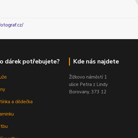
fotograf.cz/
o dárek potřebujete?
Kde nás najdete
uže
Žižkovo náměstí 1
ulice Petra z Lindy
eny
Borovany, 373 12
tínka a dědečka
aminku
atbu