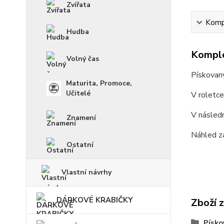
Zvířata
Kompl
Hudba
Komple
Volný čas
Pískovan
Maturita, Promoce,
Učitelé
V roletc
V násled
Znamení
Náhled z
Ostatní
Vlastní návrhy
DÁRKOVÉ KRABIČKY
Zboží 
Písko