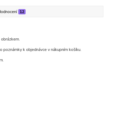
odnocení
12
m obrázkem.
do poznámky k objednávce v nákupním košíku.
m.