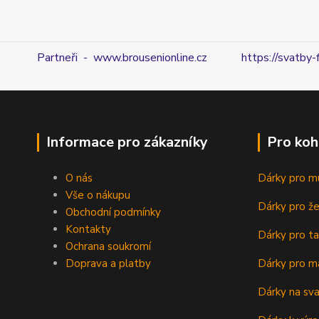
Partneři - www.brousenionline.cz
https://svatby-
Informace pro zákazníky
Pro koh
O nás
Dárky pro m
Vše o nákupu
Dárky pro ž
Obchodní podmínky
Kontakty
Dárky pro ta
Ochrana soukromí
Doprava a platby
Dárky pro m
Dárky na sv