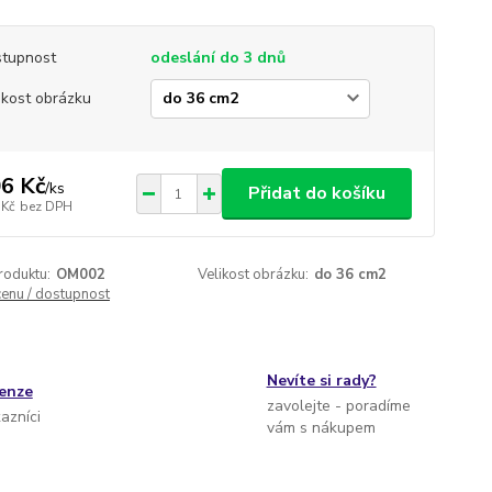
tupnost
odeslání do 3 dnů
ikost obrázku
6 Kč
/
ks
Přidat do košíku
 Kč
bez DPH
roduktu:
OM002
Velikost obrázku:
do 36 cm2
cenu / dostupnost
Nevíte si rady?
cenze
zavolejte - poradíme
kazníci
vám s nákupem