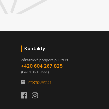
Kontakty
Zákaznická podpora pullitr.cz
+420 604 267 825
(Po-Pá, 8-16 hod.)
info@pullitr.cz