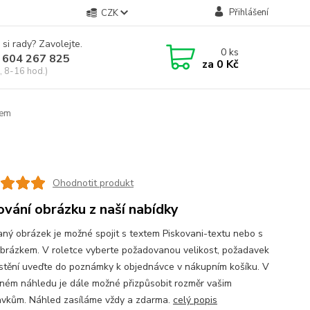
Přihlášení
CZK
 si rady? Zavolejte.
0
ks
 604 267 825
za
0 Kč
, 8-16 hod.)
mem
Ohodnotit produkt
ování obrázku z naší nabídky
aný obrázek je možné spojit s textem Piskovani-textu nebo s
obrázkem. V roletce vyberte požadovanou velikost, požadavek
stění uveďte do poznámky k objednávce v nákupním košíku. V
ném náhledu je dále možné přizpůsobit rozměr vašim
vkům. Náhled zasíláme vždy a zdarma.
celý popis