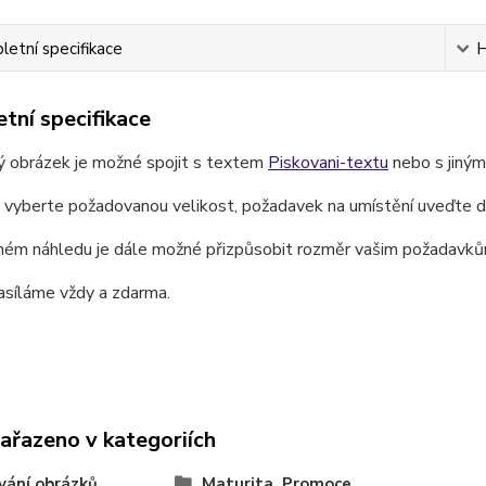
etní specifikace
H
tní specifikace
ý obrázek je možné spojit s textem
Piskovani-textu
nebo s jiný
e vyberte požadovanou velikost, požadavek na umístění uveďte 
ném náhledu je dále možné přizpůsobit rozměr vašim požadavků
asíláme vždy a zdarma.
zařazeno v kategoriích
vání obrázků
Maturita, Promoce,