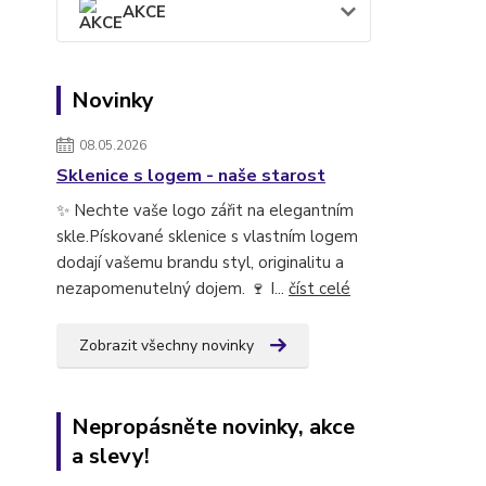
AKCE
Novinky
08.05.2026
Sklenice s logem - naše starost
✨ Nechte vaše logo zářit na elegantním
skle.Pískované sklenice s vlastním logem
dodají vašemu brandu styl, originalitu a
nezapomenutelný dojem. 🍷 I...
číst celé
Zobrazit všechny novinky
Nepropásněte novinky, akce
a slevy!