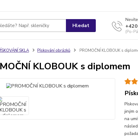
Nevíte
Hledat
+420
(Po-Pá
PÍSKOVÁNÍ SKLA
Pískování obrázků
PROMOČNÍ KLOBOUK s diplo
MOČNÍ KLOBOUK s diplomem
Písk
Pískov
jiným 
na umí
násled
požada