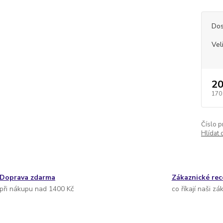
Dos
Vel
20
170
Číslo p
Hlídat 
Doprava zdarma
Zákaznické re
při nákupu nad 1400 Kč
co říkají naši zá