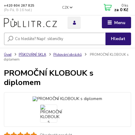
0
ks
+420 604 267 825
CZK
za
0 Kč
(Po-Pá, 8-16 hod.)
Menu
Hledat
Úvod
PÍSKOVÁNÍ SKLA
Pískování obrázků
PROMOČNÍ KLOBOUK s
diplomem
PROMOČNÍ KLOBOUK s
diplomem