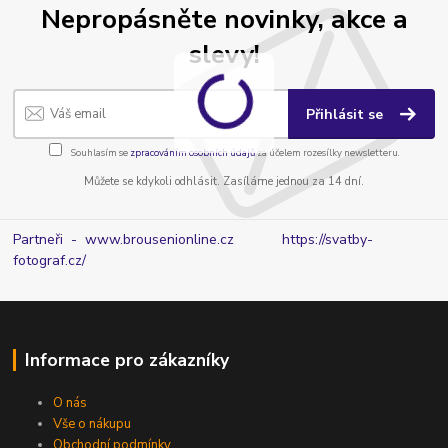
Nepropásněte novinky, akce a
slevy!
Přihlásit se
Souhlasím se
zpracováním osobních údajů
za účelem rozesílky newsletteru.
Můžete se kdykoli odhlásit. Zasíláme jednou za 14 dní.
Partneři - www.brousenionline.cz
https://svatby-
fotograf.cz/
Informace pro zákazníky
O nás
Vše o nákupu
Obchodní podmínky