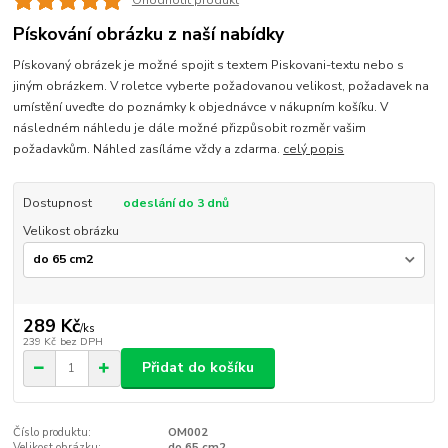
Ohodnotit produkt
Pískování obrázku z naší nabídky
Pískovaný obrázek je možné spojit s textem Piskovani-textu nebo s
jiným obrázkem. V roletce vyberte požadovanou velikost, požadavek na
umístění uveďte do poznámky k objednávce v nákupním košíku. V
následném náhledu je dále možné přizpůsobit rozměr vašim
požadavkům. Náhled zasíláme vždy a zdarma.
celý popis
Dostupnost
odeslání do 3 dnů
Velikost obrázku
289 Kč
/
ks
239 Kč
bez DPH
Přidat do košíku
Číslo produktu:
OM002
Velikost obrázku:
do 65 cm2