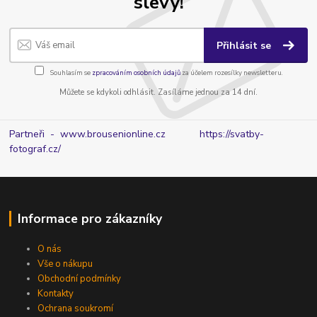
slevy!
Přihlásit se
Souhlasím se
zpracováním osobních údajů
za účelem rozesílky newsletteru.
Můžete se kdykoli odhlásit. Zasíláme jednou za 14 dní.
Partneři - www.brousenionline.cz
https://svatby-
fotograf.cz/
Informace pro zákazníky
O nás
Vše o nákupu
Obchodní podmínky
Kontakty
Ochrana soukromí