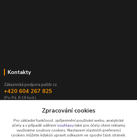
Kontakty
Zákaznická podpora pullitr.cz
+420 604 267 825
(Po-Pá, 8-16 hod.)
info@pullitr.cz
Zpracování cookies
Pro základní funkčnost, zpříjemnění používání webu, analytické
účely a v případě udělení
souhlasu
také pro účely cílení reklamy
využíváme soubory cookies. Nastavení vlastních preferencí
cookies můžete kdykoli upravit odkazem ve spodní části stránek.