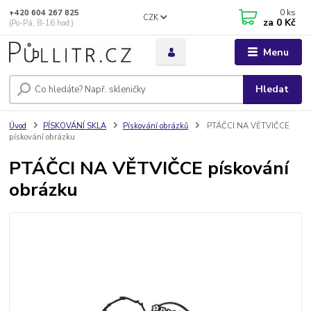
0
ks
+420 604 267 825
CZK
za
0 Kč
(Po-Pá, 8-16 hod.)
Menu
Hledat
Úvod
PÍSKOVÁNÍ SKLA
Pískování obrázků
PTÁČCI NA VĚTVIČCE
pískování obrázku
PTÁČCI NA VĚTVIČCE pískování
obrázku