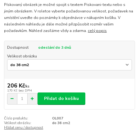
Pískovaný obrázek je možné spojit s textem Piskovani-textu nebo s
jiným obrázkem. V roletce vyberte požadovanou velikost, požadavek na
umístění uveďte do poznámky k objednávce v nákupním košíku. V
následném náhledu je dále možné přizpůsobit rozměr vašim
požadavkům. Náhled zasíláme vždy a zdarma.
celý popis
Dostupnost
odeslání do 3 dnů
Velikost obrázku
206 Kč
/
ks
170 Kč
bez DPH
Přidat do košíku
Číslo produktu:
OL007
Velikost obrázku:
do 36 cm2
Hlídat cenu / dostupnost