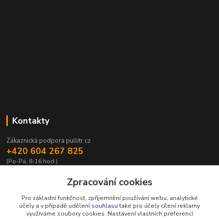
Kontakty
Zákaznická podpora pullitr.cz
+420 604 267 825
(Po-Pá, 8-16 hod.)
info@pullitr.cz
Zpracování cookies
Pro základní funkčnost, zpříjemnění používání webu, analytické
účely a v případě udělení
souhlasu
také pro účely cílení reklamy
využíváme soubory cookies. Nastavení vlastních preferencí