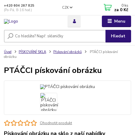
0
ks
+420 604 267 825
CZK
za
0 Kč
(Po-Pá, 8-16 hod.)
Menu
Hledat
Úvod
PÍSKOVÁNÍ SKLA
Pískování obrázků
PTÁČCI pískování
obrázku
PTÁČCI pískování obrázku
Ohodnotit produkt
Pískování obrázku na sklo z naší nabídky