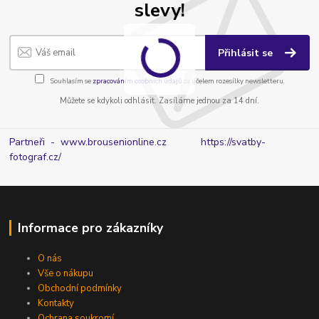
slevy!
Přihlásit se
Souhlasím se
zpracováním osobních údajů
za účelem rozesílky newsletteru.
Můžete se kdykoli odhlásit. Zasíláme jednou za 14 dní.
Partneři - www.brousenionline.cz
https://svatby-
fotograf.cz/
Informace pro zákazníky
O nás
Vše o nákupu
Obchodní podmínky
Kontakty
Ochrana soukromí