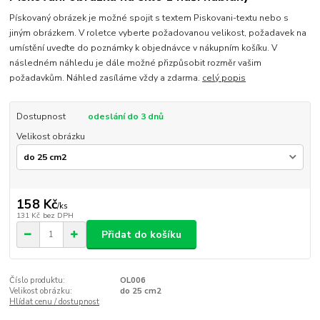
Pískovaný obrázek je možné spojit s textem Piskovani-textu nebo s
jiným obrázkem. V roletce vyberte požadovanou velikost, požadavek na
umístění uveďte do poznámky k objednávce v nákupním košíku. V
následném náhledu je dále možné přizpůsobit rozměr vašim
požadavkům. Náhled zasíláme vždy a zdarma.
celý popis
Dostupnost
odeslání do 3 dnů
Velikost obrázku
158 Kč
/
ks
131 Kč
bez DPH
Přidat do košíku
Číslo produktu:
OL006
Velikost obrázku:
do 25 cm2
Hlídat cenu / dostupnost