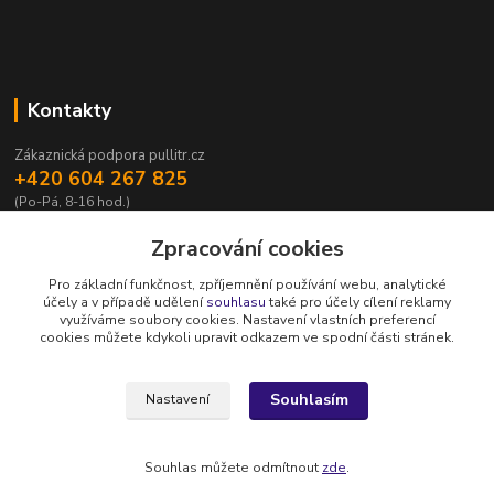
Kontakty
Zákaznická podpora pullitr.cz
+420 604 267 825
(Po-Pá, 8-16 hod.)
info@pullitr.cz
Zpracování cookies
Pro základní funkčnost, zpříjemnění používání webu, analytické
účely a v případě udělení
souhlasu
také pro účely cílení reklamy
využíváme soubory cookies. Nastavení vlastních preferencí
cookies můžete kdykoli upravit odkazem ve spodní části stránek.
Upravit sběr cookies.
Souhlasím
Nastavení
Copyright © Půllitr.cz | Optimalizace a marketing -
Opteo.cz
Souhlas můžete odmítnout
zde
.
Vytvořeno na
Eshop-rychle.cz