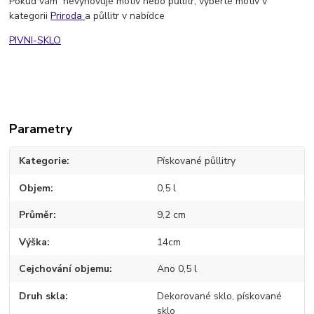
Pokud vám nevyhovuje motiv nebo půllitr, vyberte motiv v
kategorii
Priroda
a půllitr v nabídce
PIVNI-SKLO
Parametry
Kategorie
Pískované půllitry
Objem
0,5 l
Průměr
9,2 cm
Výška
14cm
Cejchování objemu
Ano 0,5 l
Druh skla
Dekorované sklo, pískované
sklo