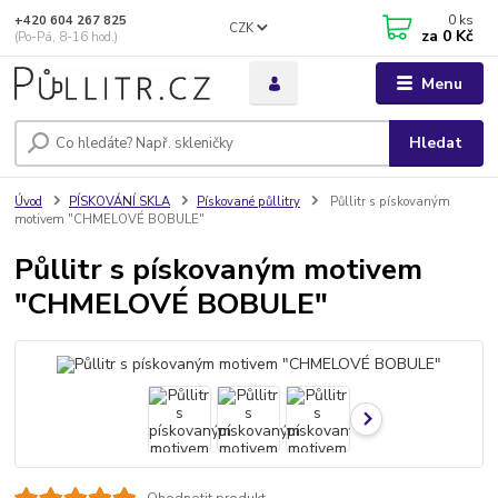
0
ks
+420 604 267 825
CZK
za
0 Kč
(Po-Pá, 8-16 hod.)
Menu
Hledat
Úvod
PÍSKOVÁNÍ SKLA
Pískované půllitry
Půllitr s pískovaným
motivem "CHMELOVÉ BOBULE"
Půllitr s pískovaným motivem
"CHMELOVÉ BOBULE"