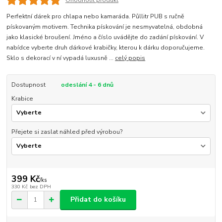
Ohodnotit produkt
Perfektní dárek pro chlapa nebo kamaráda. Půllitr PUB s ručně
pískovaným motivem. Technika pískování je nesmyvatelná, obdobná
jako klasické broušení. Jméno a číslo uvádějte do zadání pískování. V
nabídce vyberte druh dárkové krabičky, kterou k dárku doporučujeme.
Sklo s dekorací v ní vypadá luxusně ...
celý popis
Dostupnost
odeslání 4 - 6 dnů
Krabice
Přejete si zaslat náhled před výrobou?
399 Kč
/
ks
330 Kč
bez DPH
Přidat do košíku