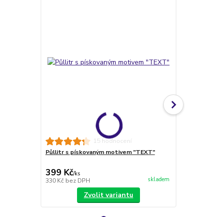
15 hodnocení
Půllitr s pískovaným motivem "TEXT"
VLASTNÍ MOT
obrázku
399 Kč
228 Kč
/
ks
/
ks
skladem
330 Kč
bez DPH
188 Kč
bez 
Zvolit variantu