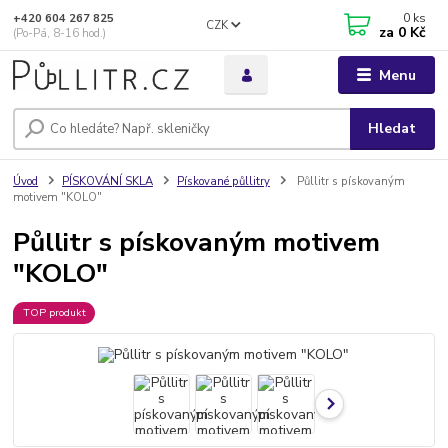
0
ks
+420 604 267 825
CZK
za
0 Kč
(Po-Pá, 8-16 hod.)
Menu
Hledat
Úvod
PÍSKOVÁNÍ SKLA
Pískované půllitry
Půllitr s pískovaným
motivem "KOLO"
Půllitr s pískovaným motivem
"KOLO"
TOP produkt