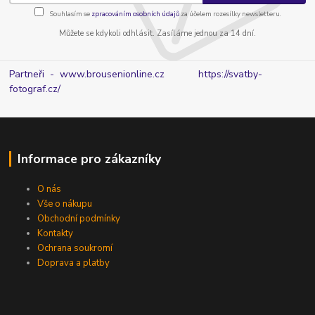
Souhlasím se
zpracováním osobních údajů
za účelem rozesílky newsletteru.
Můžete se kdykoli odhlásit. Zasíláme jednou za 14 dní.
Partneři - www.brousenionline.cz
https://svatby-
fotograf.cz/
Informace pro zákazníky
O nás
Vše o nákupu
Obchodní podmínky
Kontakty
Ochrana soukromí
Doprava a platby