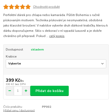
Ohodnotit produkt
Perfektní dárek pro chlapa nebo kamaráda. Půllitr Bohemia s ručně
pískovaným motivem. Technika pískování je nesmyvatelná, obdobná
jako klasické broušení. V nabídce vyberte druh dárkové krabičky, kterou k
dárku doporučujeme. Sklo s dekorací v ní vypadá luxusně a je dobře
chráněno při přepravě. Pokud ...
celý popis
Dostupnost
skladem
Krabice
399 Kč
/
ks
330 Kč
bez DPH
Přidat do košíku
Číslo produktu:
PP002
Hlídat cenu / dostupnost