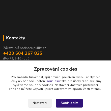
Kontakty
Zákaznická podpora pullitr.cz
+420 604 267 825
(Po-Pá, 8-16 hod.)
info@pullitr.cz
Zpracování cookies
Pro základní funkčnost, zpříjemnění používání webu, analytické
účely a v případě udělení
souhlasu
také pro účely cílení reklamy
využíváme soubory cookies. Nastavení vlastních preferencí
cookies můžete kdykoli upravit odkazem ve spodní části stránek.
Upravit sběr cookies.
Souhlasím
Nastavení