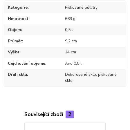
Kategorie
Pískované půllitry
Hmotnost
669 g
Objem
0,5 l
Průměr
9,2 cm
Výška
14 cm
Cejchování objemu
Ano 0,5 l
Druh skla
Dekorované sklo, pískované
sklo
Související zboží
2
TOP produkt