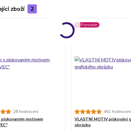
jící zboží
2
TOP produkt
28 hodnocení
461 hodnocen
 s pískovaným motivem
VLASTNÍ MOTIV,pískování g
VEC"
obrázku