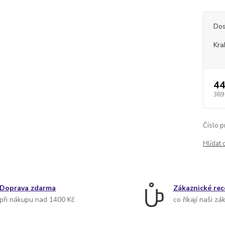
Dos
Kra
44
369
Číslo p
Hlídat 
Doprava zdarma
Zákaznické re
při nákupu nad 1400 Kč
co říkají naši zá