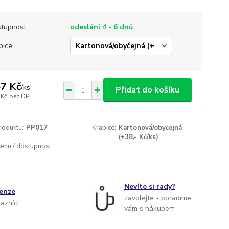
tupnost
odeslání 4 - 6 dnů
bice
7 Kč
/
ks
Přidat do košíku
 Kč
bez DPH
roduktu:
PP017
Krabice:
Kartonová/obyčejná
(+38,- Kč/ks)
cenu / dostupnost
Nevíte si rady?
cenze
zavolejte - poradíme
kazníci
vám s nákupem