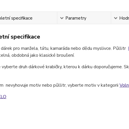
etní specifikace
Parametry
Hodn
tní specifikace
 dárek pro manžela, tátu, kamaráda nebo dědu myslivce. Půllitr
lná, obdobná jako klasické broušení.
 vyberte druh dárkové krabičky, kterou k dárku doporučujeme. Skl
 nevyhovuje motiv nebo půllitr, vyberte motiv v kategorii
Voln
KLO