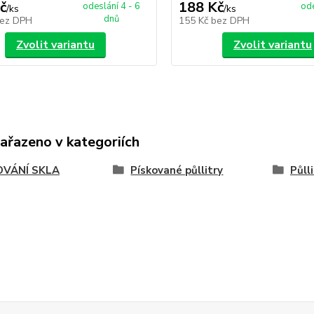
č
188 Kč
odeslání 4 - 6
ode
/
ks
/
ks
dnů
ez DPH
155 Kč
bez DPH
Zvolit variantu
Zvolit variantu
zařazeno v kategoriích
OVÁNÍ SKLA
Pískované půllitry
Půll