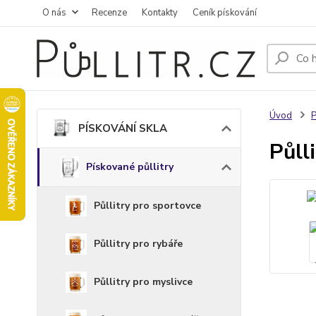
O nás
Recenze
Kontakty
Ceník pískování
Úvod
PÍSKOVÁNÍ SKLA
Půll
Pískované půllitry
Půllitry pro sportovce
Půllitry pro rybáře
Půllitry pro myslivce