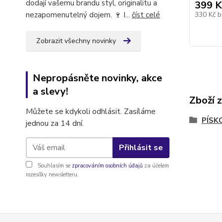
dodají vašemu brandu styl, originalitu a
399 K
nezapomenutelný dojem. 🍷 I...
číst celé
330 Kč
b
Zobrazit všechny novinky
Nepropásněte novinky, akce
a slevy!
Zboží 
Můžete se kdykoli odhlásit. Zasíláme
PÍSK
jednou za 14 dní.
Přihlásit se
Souhlasím se
zpracováním osobních údajů
za účelem
rozesílky newsletteru.