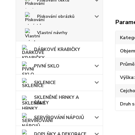
Pískování textu
Pískování obrázků
Param
Vlastní návrhy
Kateg
DÁRKOVÉ KRABIČKY
Obje
Průmě
PIVNÍ SKLO
Výška
SKLENICE
Cejch
SKLENĚNÉ HRNKY A
ŠÁLKY
Druh s
SERVÍROVÁNÍ NÁPOJŮ
DOPLŇKY A DEKORACE