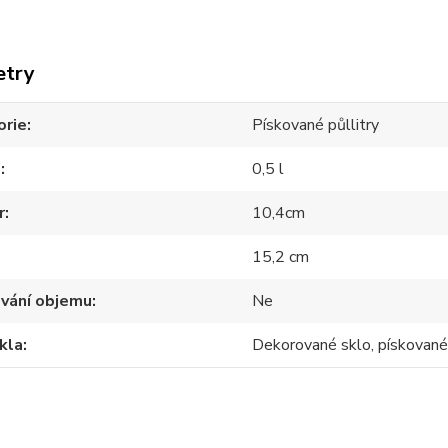
etry
orie
Pískované půllitry
m
0,5 l
r
10,4cm
15,2 cm
ování objemu
Ne
kla
Dekorované sklo, pískované