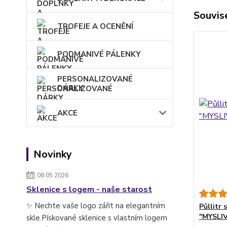
Souvise
TROFEJE A OCENĚNÍ
PODMANIVÉ PÁLENKY
PERSONALIZOVANÉ
DÁRKY
AKCE
Novinky
08.05.2026
Sklenice s logem - naše starost
✨ Nechte vaše logo zářit na elegantním
Půllitr
"MYSLI
skle.Pískované sklenice s vlastním logem