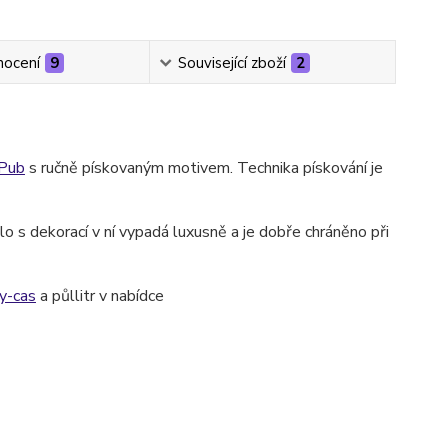
ocení
9
Související zboží
2
Pub
s ručně pískovaným motivem. Technika pískování je
o s dekorací v ní vypadá luxusně a je dobře chráněno při
y-cas
a půllitr v nabídce