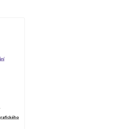
í
rafického