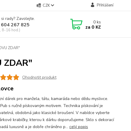
Přihlášení
CZK
 si rady? Zavolejte.
0
ks
 604 267 825
za
0 Kč
, 8-16 hod.)
"LOVU ZDAR"
VU ZDAR"
Ohodnotit produkt
lovce
tní dárek pro manžela, tátu, kamaráda nebo dědu myslivce.
r Pub s ručně pískovaným motivem. Technika pískování je
atelná, obdobná jako klasické broušení. V nabídce vyberte
árkové krabičky, kterou k dárku doporučujeme. Sklo s dekorací
ypadá luxusně a je dobře chráněno p...
celý popis