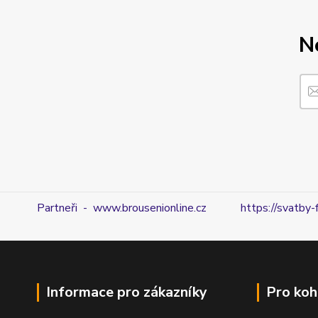
N
Partneři - www.brousenionline.cz
https://svatby-
Informace pro zákazníky
Pro koh