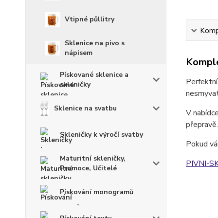
Vtipné půllitry
Kompl
Sklenice na pivo s
nápisem
Komple
Pískované sklenice a
Perfektní
skleničky
nesmyvate
Sklenice na svatbu
V nabídce
přepravě.
Skleničky k výročí svatby
Pokud vám
Maturitní skleničky,
PIVNI-S
Promoce, Učitelé
Pískování monogramů