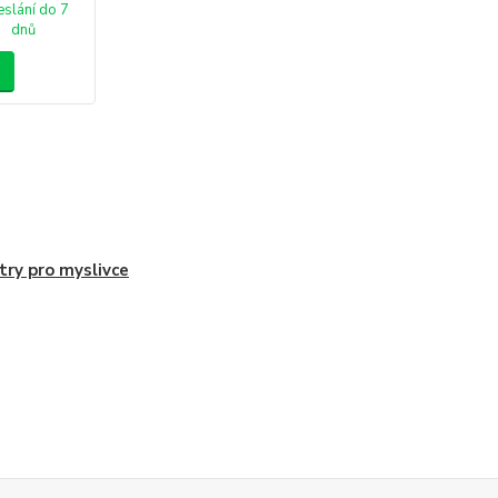
slání do 7
dnů
itry pro myslivce