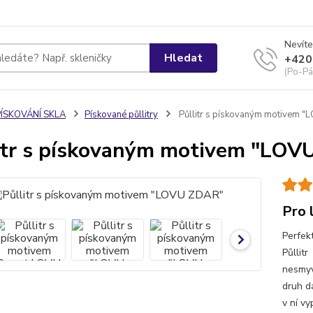
Nevíte
Hledat
+420
(Po-Pá
PÍSKOVÁNÍ SKLA
Pískované půllitry
Půllitr s pískovaným motivem 
itr s pískovaným motivem "LO
Pro 
Perfek
Půllit
nesmyv
druh d
v ní v