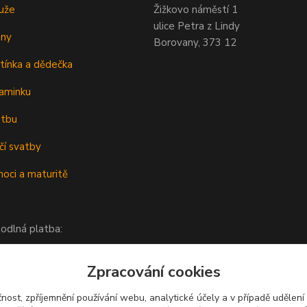
uže
Žižkovo náměstí 1
ulice Petra z Lindy
eny
Borovany, 373 12
tínka a dědečka
aminku
atbu
čí svatby
oci a maturitě
odlná platba:
Zpracování cookies
čnost, zpříjemnění používání webu, analytické účely a v případě udělení