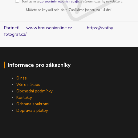
Souhlasím se
zpracováním osobních údajů
za účelem rozesílky newsletteru.
Můžete se kdykoli odhlásit. Zasíláme jednou za 14 dní.
Partneři - www.brousenionline.cz
https://svatby-
fotograf.cz/
Informace pro zákazníky
O nás
Vše o nákupu
Obchodní podmínky
Kontakty
Ochrana soukromí
Doprava a platby