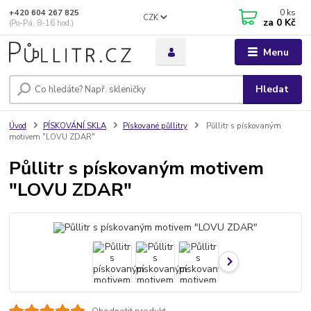
0
ks
+420 604 267 825
CZK
za
0 Kč
(Po-Pá, 8-16 hod.)
Menu
Hledat
Úvod
PÍSKOVÁNÍ SKLA
Pískované půllitry
Půllitr s pískovaným
motivem "LOVU ZDAR"
Půllitr s pískovaným motivem
"LOVU ZDAR"