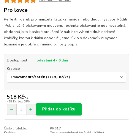
Ohodnotit produkt
Pro lovce
Perfektní dárek pro manžela, tátu, kamaráda nebo dědu myslivce. Půllitr
Pub s ručně pískovaným motivem. Technika pískování je nesmyvatelná,
obdobná jako klasické broušení. V nabídce vyberte druh dárkové
krabičky, kterou k dárku doporučujeme. Sklo s dekorací v ní vypadá
luxusně a je dobře chráněno p...
celý popis
Dostupnost
odeslání 4 - 6 dnů
Krabice
518 Kč
/
ks
428 Kč
bez DPH
Přidat do košíku
Číslo produktu:
PP017
Krabice:
Tmavomodrá/satén (+96,- Kč/ks)