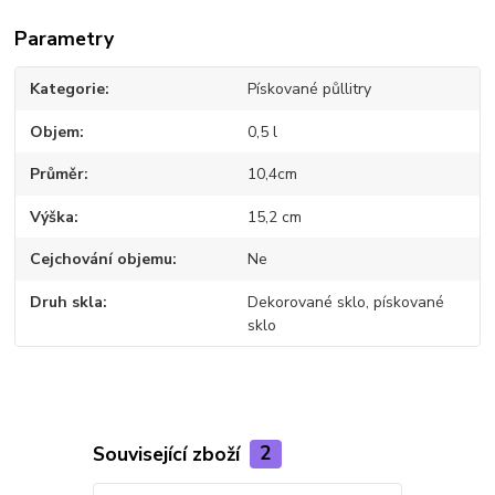
Parametry
Kategorie
Pískované půllitry
Objem
0,5 l
Průměr
10,4cm
Výška
15,2 cm
Cejchování objemu
Ne
Druh skla
Dekorované sklo, pískované
sklo
Související zboží
2