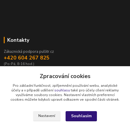
Kontakty
Zákaznická podpora pullitr.cz
+420 604 267 825
(Po-Pá, 8-16 hod.)
info@pullitr.cz
Zpracování cookies
Pro základní funkčnost, zpříjemnění používání webu, analytické
účely a v případě udělení
souhlasu
také pro účely cílení reklamy
využíváme soubory cookies. Nastavení vlastních preferencí
cookies můžete kdykoli upravit odkazem ve spodní části stránek.
Upravit sběr cookies.
Souhlasím
Nastavení