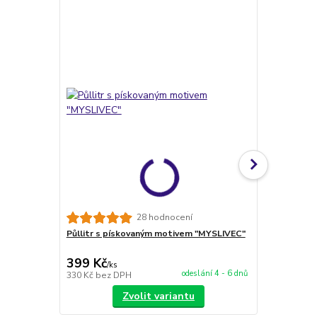
TOP produkt
28 hodnocení
Půllitr s pískovaným motivem "MYSLIVEC"
VLASTNÍ MOT
obrázku
399 Kč
188 Kč
/
ks
/
ks
odeslání 4 - 6 dnů
330 Kč
bez DPH
155 Kč
bez 
Zvolit variantu