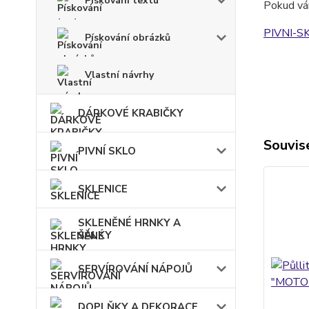
Pískování textu
Pokud vám
PIVNI-S
Pískování obrázků
Vlastní návrhy
DÁRKOVÉ KRABIČKY
Souvise
PIVNÍ SKLO
SKLENICE
SKLENĚNÉ HRNKY A
ŠÁLKY
SERVÍROVÁNÍ NÁPOJŮ
DOPLŇKY A DEKORACE