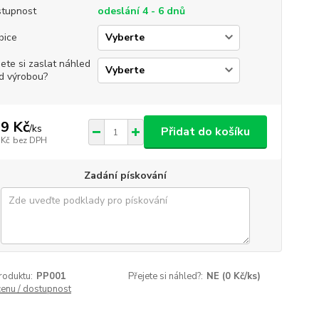
tupnost
odeslání 4 - 6 dnů
bice
jete si zaslat náhled
d výrobou?
9 Kč
/
ks
Přidat do košíku
 Kč
bez DPH
Zadání pískování
roduktu:
PP001
Přejete si náhled?:
NE (0 Kč/ks)
cenu / dostupnost