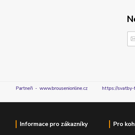
N
Partneři - www.brousenionline.cz
https://svatby-
Informace pro zákazníky
Pro koh