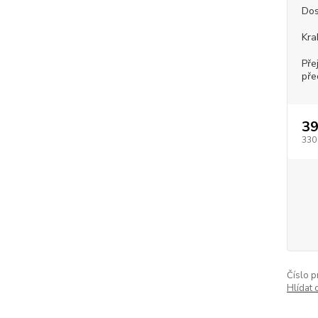
Dos
Kra
Pře
pře
39
330
Číslo p
Hlídat 