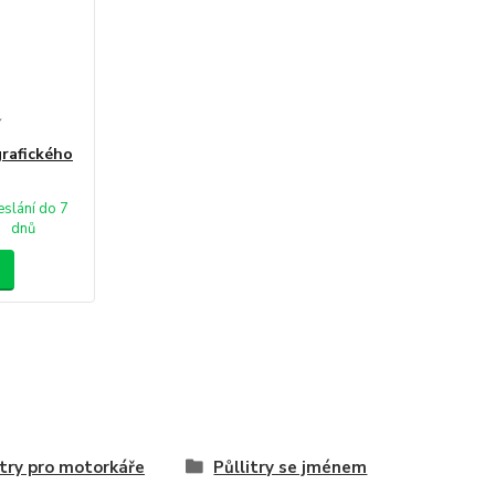
í
rafického
slání do 7
dnů
itry pro motorkáře
Půllitry se jménem