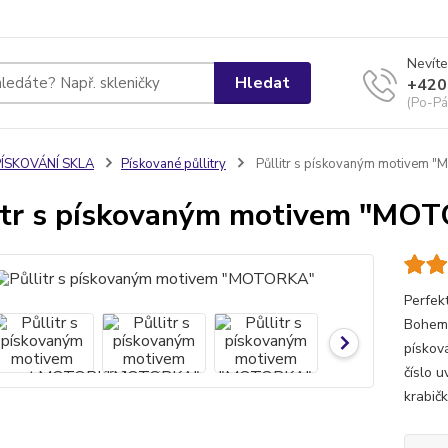
Nevíte
Hledat
+420
(Po-Pá
PÍSKOVÁNÍ SKLA
Pískované půllitry
Půllitr s pískovaným motivem 
itr s pískovaným motivem "MO
Perfek
Bohemi
pískov
číslo 
krabičk