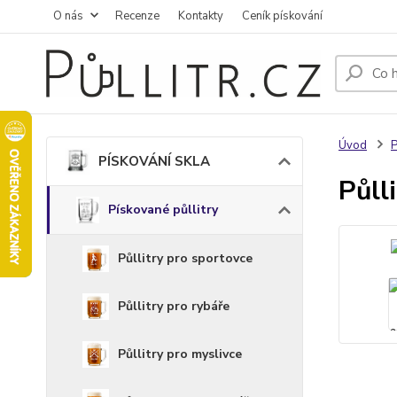
O nás
Recenze
Kontakty
Ceník pískování
Úvod
PÍSKOVÁNÍ SKLA
Půll
Pískované půllitry
Půllitry pro sportovce
Půllitry pro rybáře
Půllitry pro myslivce