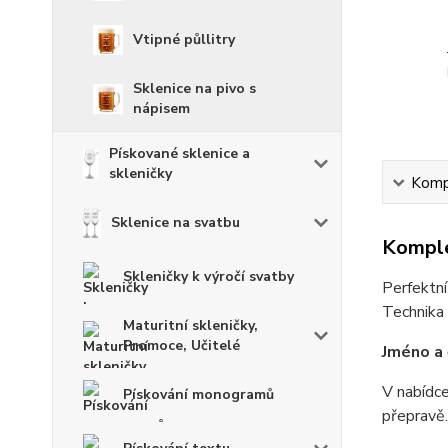
Vtipné půllitry
Sklenice na pivo s
nápisem
Pískované sklenice a
skleničky
Kompl
Sklenice na svatbu
Komple
Skleničky k výročí svatby
Perfektní
Technika 
Maturitní skleničky,
Promoce, Učitelé
Jméno a 
V nabídce
Pískování monogramů
přepravě.