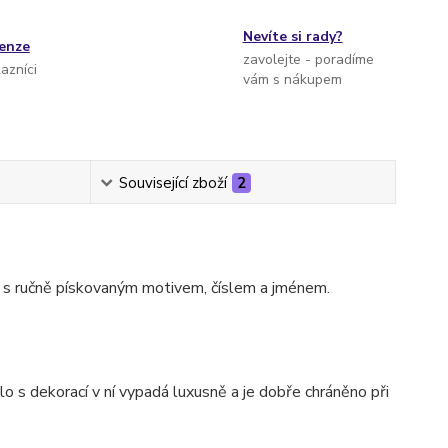
Nevíte si rady?
cenze
zavolejte - poradíme
kazníci
vám s nákupem
Související zboží
2
s ručně pískovaným motivem, číslem a jménem.
o s dekorací v ní vypadá luxusně a je dobře chráněno při