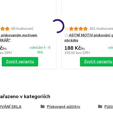
66 hodnocení
461 hodnocen
 s pískovaným motivem
VLASTNÍ MOTIV,pískování g
RKÁŘ"
obrázku
č
188 Kč
odeslání 4 - 6
ode
/
ks
/
ks
dnů
ez DPH
155 Kč
bez DPH
Zvolit variantu
Zvolit variantu
zařazeno v kategoriích
OVÁNÍ SKLA
Pískované půllitry
Půll