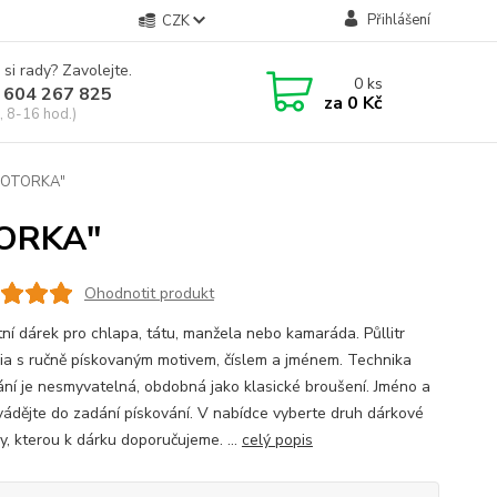
Přihlášení
CZK
 si rady? Zavolejte.
0
ks
 604 267 825
za
0 Kč
, 8-16 hod.)
"MOTORKA"
TORKA"
Ohodnotit produkt
tní dárek pro chlapa, tátu, manžela nebo kamaráda. Půllitr
a s ručně pískovaným motivem, číslem a jménem. Technika
ání je nesmyvatelná, obdobná jako klasické broušení. Jméno a
uvádějte do zadání pískování. V nabídce vyberte druh dárkové
y, kterou k dárku doporučujeme. ...
celý popis