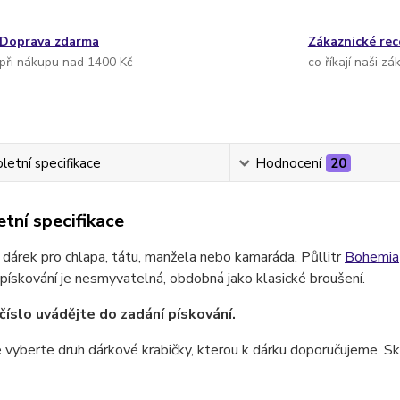
Doprava zdarma
Zákaznické re
při nákupu nad 1400 Kč
co říkají naši zá
etní specifikace
Hodnocení
20
tní specifikace
 dárek pro chlapa, tátu, manžela nebo kamaráda. Půllitr
Bohemia
pískování je nesmyvatelná, obdobná jako klasické broušení.
číslo uvádějte do zadání pískování.
 vyberte druh dárkové krabičky, kterou k dárku doporučujeme. Skl