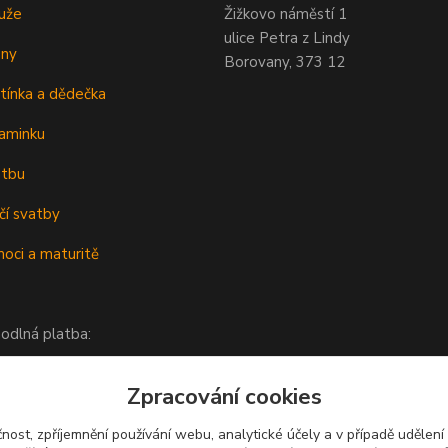
uže
Žižkovo náměstí 1
ulice Petra z Lindy
eny
Borovany, 373 12
tínka a dědečka
aminku
atbu
čí svatby
oci a maturitě
odlná platba:
Zpracování cookies
čnost, zpříjemnění používání webu, analytické účely a v případě udělení