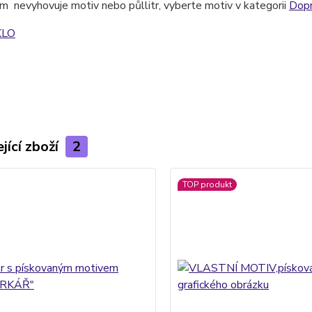
 nevyhovuje motiv nebo půllitr, vyberte motiv v kategorii
Dop
KLO
jící zboží
2
TOP produkt