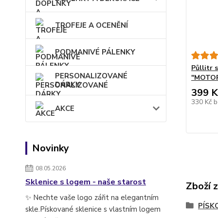
TROFEJE A OCENĚNÍ
PODMANIVÉ PÁLENKY
Půllitr
PERSONALIZOVANÉ
"MOTO
DÁRKY
399 K
330 Kč
b
AKCE
Novinky
08.05.2026
Sklenice s logem - naše starost
Zboží 
✨ Nechte vaše logo zářit na elegantním
PÍSK
skle.Pískované sklenice s vlastním logem