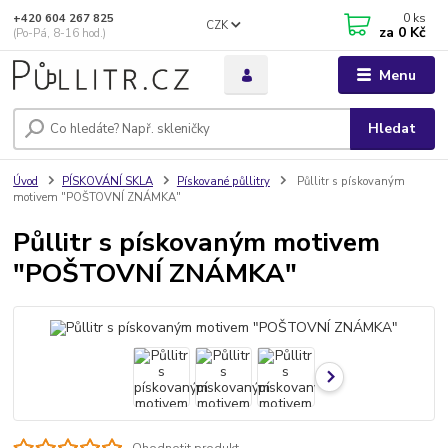
0
ks
+420 604 267 825
CZK
za
0 Kč
(Po-Pá, 8-16 hod.)
Menu
Hledat
Úvod
PÍSKOVÁNÍ SKLA
Pískované půllitry
Půllitr s pískovaným
motivem "POŠTOVNÍ ZNÁMKA"
Půllitr s pískovaným motivem
"POŠTOVNÍ ZNÁMKA"