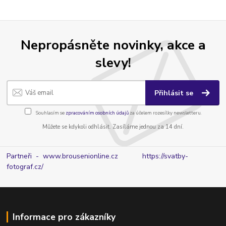
Nepropásněte novinky, akce a
slevy!
Přihlásit se
Souhlasím se
zpracováním osobních údajů
za účelem rozesílky newsletteru.
Můžete se kdykoli odhlásit. Zasíláme jednou za 14 dní.
Partneři - www.brousenionline.cz
https://svatby-
fotograf.cz/
Informace pro zákazníky