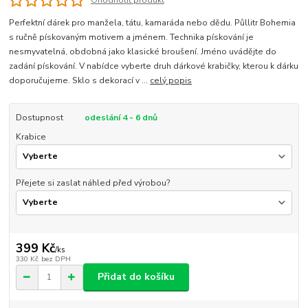
Ohodnotit produkt
Perfektní dárek pro manžela, tátu, kamaráda nebo dědu. Půllitr Bohemia
s ručně pískovaným motivem a jménem. Technika pískování je
nesmyvatelná, obdobná jako klasické broušení. Jméno uvádějte do
zadání pískování. V nabídce vyberte druh dárkové krabičky, kterou k dárku
doporučujeme. Sklo s dekorací v ...
celý popis
Dostupnost
odeslání 4 - 6 dnů
Krabice
Přejete si zaslat náhled před výrobou?
399 Kč
/
ks
330 Kč
bez DPH
Přidat do košíku