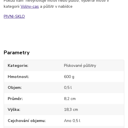
Pokud vám nevyhovuje motiv nebo půllitr, vyberte motiv v
kategorii
Volny-cas
a půllitr v nabídce
PIVNI-SKLO
Parametry
Kategorie
Pískované půllitry
Hmotnost
600 g
Objem
0,5 l
Průměr
8,2 cm
Výška
18,3 cm
Cejchování objemu
Ano 0,5 l