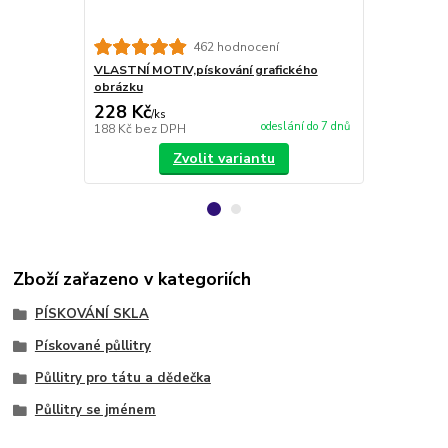
462 hodnocení
VLASTNÍ MOTIV,pískování grafického
Půllitr s p
obrázku
ZDAR"
228 Kč
399 Kč
/
ks
/
ks
odeslání do 7 dnů
188 Kč
bez DPH
330 Kč
bez 
Zvolit variantu
Zboží zařazeno v kategoriích
PÍSKOVÁNÍ SKLA
Pískované půllitry
Půllitry pro tátu a dědečka
Půllitry se jménem