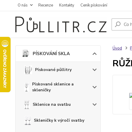
O nás
Recenze
Kontakty
Ceník pískování
Úvod
PÍSKOVÁNÍ SKLA
RŮŽE
Pískované půllitry
Pískované sklenice a
skleničky
Sklenice na svatbu
Skleničky k výročí svatby