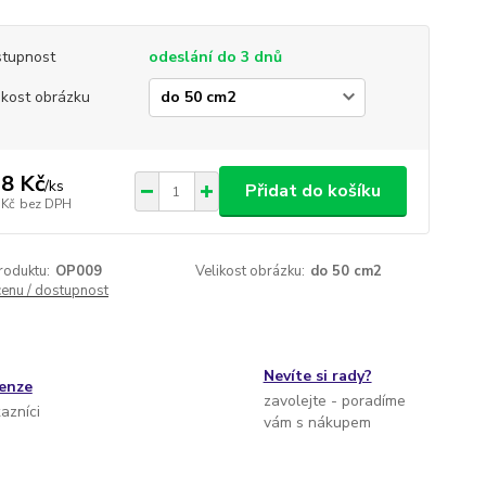
tupnost
odeslání do 3 dnů
ikost obrázku
8 Kč
/
ks
Přidat do košíku
 Kč
bez DPH
roduktu:
OP009
Velikost obrázku:
do 50 cm2
cenu / dostupnost
Nevíte si rady?
cenze
zavolejte - poradíme
kazníci
vám s nákupem