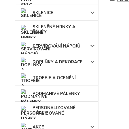
SKLENICE
SKLENĚNÉ HRNKY A
ŠÁLKY
SERVÍROVÁNÍ NÁPOJŮ
DOPLŇKY A DEKORACE
TROFEJE A OCENĚNÍ
PODMANIVÉ PÁLENKY
PERSONALIZOVANÉ
DÁRKY
AKCE