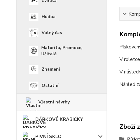
Zvířata
Kompl
Hudba
Volný čas
Komple
Pískovan
Maturita, Promoce,
Učitelé
V roletc
Znamení
V násled
Náhled z
Ostatní
Vlastní návrhy
DÁRKOVÉ KRABIČKY
Zboží 
PIVNÍ SKLO
Písko