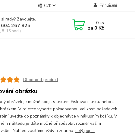
Přihlášení
CZK
 si rady? Zavolejte.
0
ks
 604 267 825
za
0 Kč
, 8-16 hod.)
Ohodnotit produkt
ování obrázku
aný obrázek je možné spojit s textem Piskovani-textu nebo s
obrázkem. V roletce vyberte požadovanou velikost, požadavek
stění uveďte do poznámky k objednávce v nákupním košíku. V
ném náhledu je dále možné přizpůsobit rozměr vašim
vkům. Náhled zasíláme vždy a zdarma.
celý popis