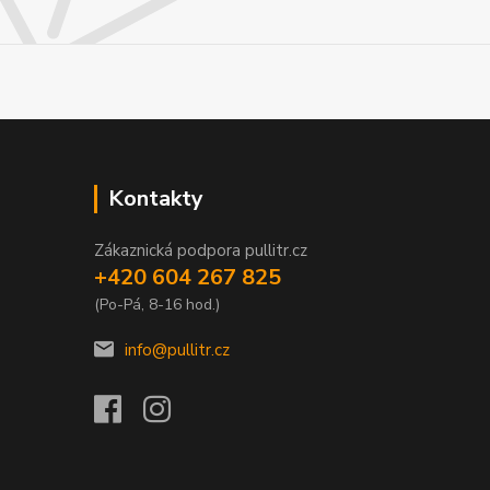
Kontakty
Zákaznická podpora pullitr.cz
+420 604 267 825
(Po-Pá, 8-16 hod.)
info@pullitr.cz