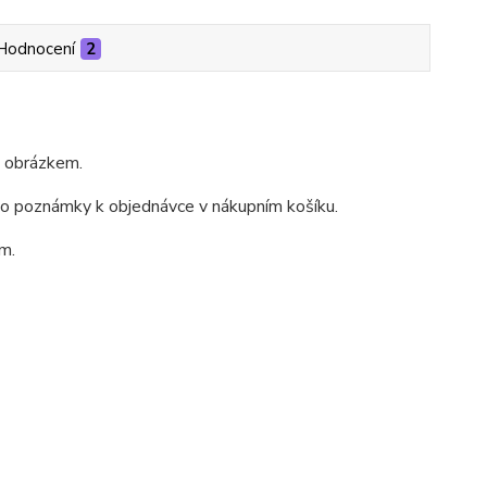
Hodnocení
2
m obrázkem.
do poznámky k objednávce v nákupním košíku.
m.