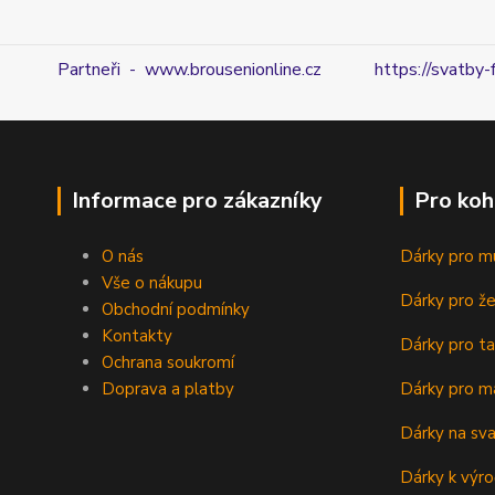
Partneři - www.brousenionline.cz
https://svatby-
Informace pro zákazníky
Pro koh
O nás
Dárky pro m
Vše o nákupu
Dárky pro ž
Obchodní podmínky
Kontakty
Dárky pro ta
Ochrana soukromí
Doprava a platby
Dárky pro m
Dárky na sv
Dárky k výro