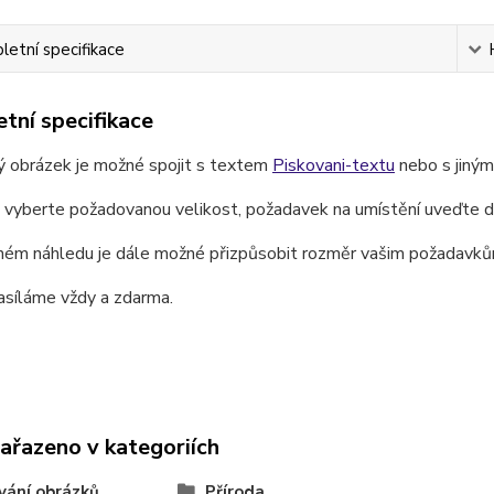
etní specifikace
tní specifikace
ý obrázek je možné spojit s textem
Piskovani-textu
nebo s jiný
e vyberte požadovanou velikost, požadavek na umístění uveďte 
ném náhledu je dále možné přizpůsobit rozměr vašim požadavků
asíláme vždy a zdarma.
zařazeno v kategoriích
vání obrázků
Příroda