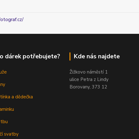
fotograf.cz/
o dárek potřebujete?
Kde nás najdete
uže
Žižkovo náměstí 1
ulice Petra z Lindy
eny
Borovany, 373 12
tínka a dědečka
aminku
atbu
čí svatby