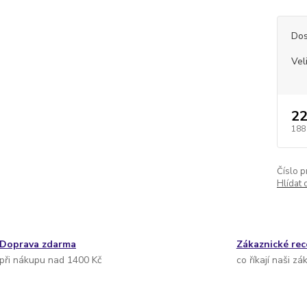
Dos
Vel
22
188
Číslo p
Hlídat 
Doprava zdarma
Zákaznické re
při nákupu nad 1400 Kč
co říkají naši zá