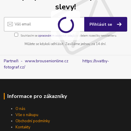
slevy!
Přihlásit se
Souhlasím se
zpracováním osobních údajů
za účelem rozesílky newsletteru.
Můžete se kdykoli odhlásit. Zasíláme jednou za 14 dní.
Partneři - www.brousenionline.cz
https://svatby-
fotograf.cz/
Informace pro zákazníky
O nás
Vše o nákupu
Obchodní podmínky
Kontakty