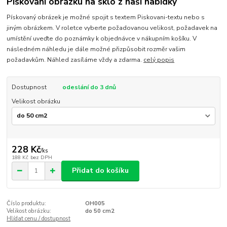
Pískování obrázku na sklo z naší nabídky
Pískovaný obrázek je možné spojit s textem Piskovani-textu nebo s
jiným obrázkem. V roletce vyberte požadovanou velikost, požadavek na
umístění uveďte do poznámky k objednávce v nákupním košíku. V
následném náhledu je dále možné přizpůsobit rozměr vašim
požadavkům. Náhled zasíláme vždy a zdarma.
celý popis
Dostupnost
odeslání do 3 dnů
Velikost obrázku
228 Kč
/
ks
188 Kč
bez DPH
Přidat do košíku
Číslo produktu:
OH005
Velikost obrázku:
do 50 cm2
Hlídat cenu / dostupnost