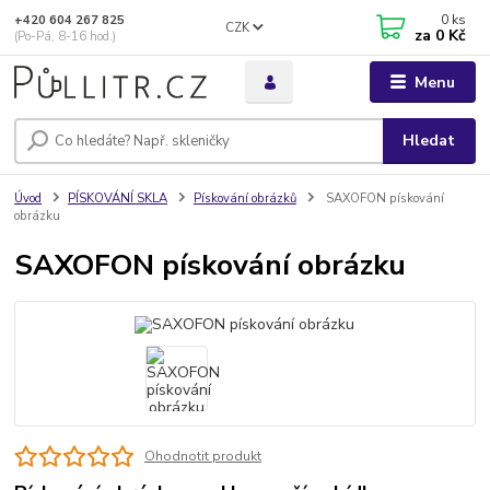
0
ks
+420 604 267 825
CZK
za
0 Kč
(Po-Pá, 8-16 hod.)
Menu
Hledat
Úvod
PÍSKOVÁNÍ SKLA
Pískování obrázků
SAXOFON pískování
obrázku
SAXOFON pískování obrázku
Ohodnotit produkt