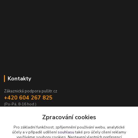
Kontakty
Zákaznická podpora pullitr.cz
+420 604 267 825
(Po-Pá, 8-16 hod.)
info@pullitr.cz
Zpracování cookies
Pro základní funkčnost, zpříjemnění používání webu, analytické
účely a v případě udělení
souhlasu
také pro účely cílení reklamy
využíváme soubory cookies. Nastavení vlastních preferencí