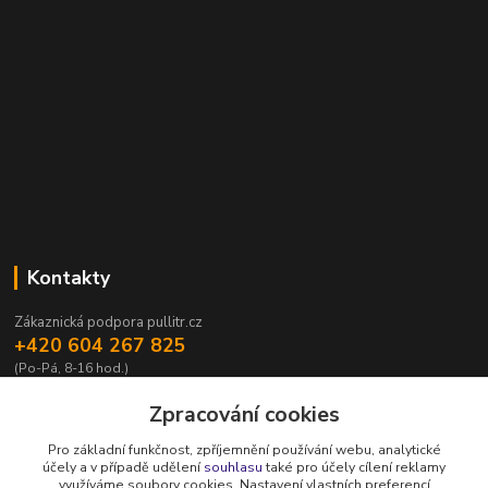
Kontakty
Zákaznická podpora pullitr.cz
+420 604 267 825
(Po-Pá, 8-16 hod.)
info@pullitr.cz
Zpracování cookies
Pro základní funkčnost, zpříjemnění používání webu, analytické
účely a v případě udělení
souhlasu
také pro účely cílení reklamy
využíváme soubory cookies. Nastavení vlastních preferencí