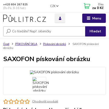
0
ks
+420 604 267 825
CZK
za
0 Kč
(Po-Pá, 8-16 hod.)
Menu
Hledat
Úvod
PÍSKOVÁNÍ SKLA
Pískování obrázků
SAXOFON pískování
obrázku
SAXOFON pískování obrázku
Ohodnotit produkt