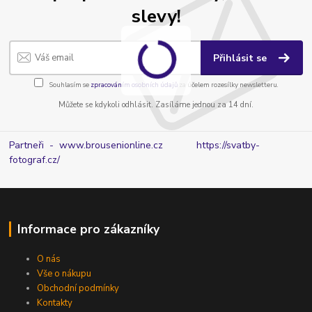
slevy!
Přihlásit se
Souhlasím se
zpracováním osobních údajů
za účelem rozesílky newsletteru.
Můžete se kdykoli odhlásit. Zasíláme jednou za 14 dní.
Partneři - www.brousenionline.cz
https://svatby-
fotograf.cz/
Informace pro zákazníky
O nás
Vše o nákupu
Obchodní podmínky
Kontakty