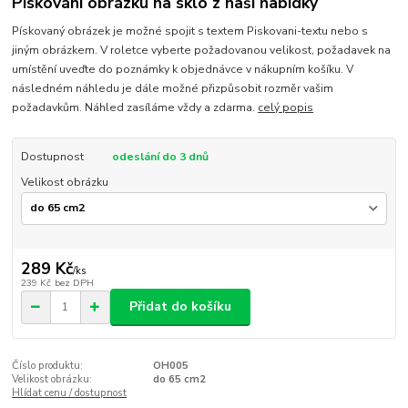
Pískování obrázku na sklo z naší nabídky
Pískovaný obrázek je možné spojit s textem Piskovani-textu nebo s
jiným obrázkem. V roletce vyberte požadovanou velikost, požadavek na
umístění uveďte do poznámky k objednávce v nákupním košíku. V
následném náhledu je dále možné přizpůsobit rozměr vašim
požadavkům. Náhled zasíláme vždy a zdarma.
celý popis
Dostupnost
odeslání do 3 dnů
Velikost obrázku
289 Kč
/
ks
239 Kč
bez DPH
Přidat do košíku
Číslo produktu:
OH005
Velikost obrázku:
do 65 cm2
Hlídat cenu / dostupnost