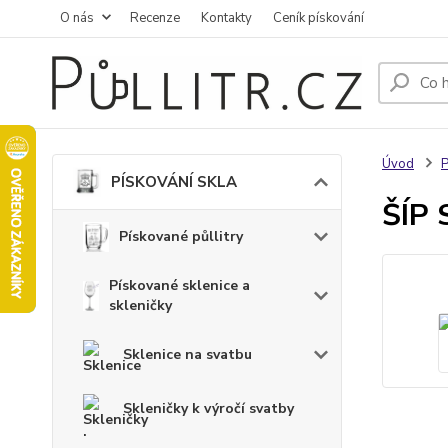
O nás
Recenze
Kontakty
Ceník pískování
Úvod
PÍSKOVÁNÍ SKLA
ŠÍP 
Pískované půllitry
Pískované sklenice a
skleničky
Sklenice na svatbu
Skleničky k výročí svatby