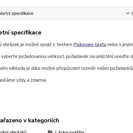
etní specifikace
tní specifikace
ý obrázek je možné spojit s textem
Piskovani-textu
nebo s jiný
e vyberte požadovanou velikost, požadavek na umístění uveďte 
ném náhledu je dále možné přizpůsobit rozměr vašim požadavků
asíláme vždy a zdarma.
zařazeno v kategoriích
vání obrázků
Láska svatba