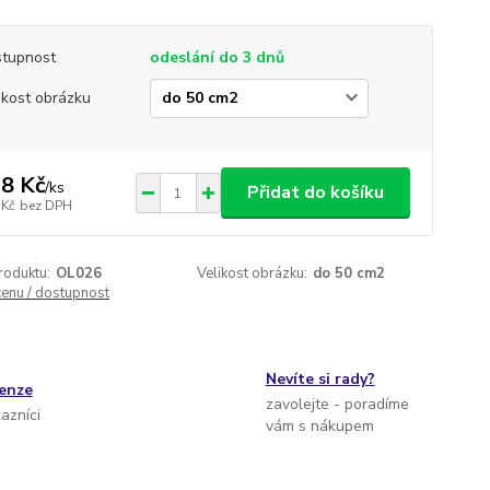
tupnost
odeslání do 3 dnů
ikost obrázku
8 Kč
/
ks
Přidat do košíku
 Kč
bez DPH
roduktu:
OL026
Velikost obrázku:
do 50 cm2
cenu / dostupnost
Nevíte si rady?
cenze
zavolejte - poradíme
kazníci
vám s nákupem