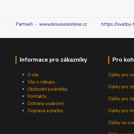
Partneři - www.brousenionline.cz
https://svatby-
Informace pro zákazníky
Pro koh
O nás
Dárky pro m
Vše o nákupu
Dárky pro ž
Obchodní podmínky
Kontakty
Dárky pro ta
Ochrana soukromí
Doprava a platby
Dárky pro m
Dárky na sv