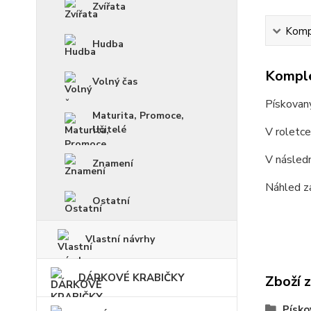
Zvířata
Kompl
Hudba
Komple
Volný čas
Pískovan
Maturita, Promoce,
Učitelé
V roletc
V násled
Znamení
Náhled z
Ostatní
Vlastní návrhy
DÁRKOVÉ KRABIČKY
Zboží 
Písko