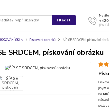
Nevíte
Hledat
+420
(Po-Pá
PÍSKOVÁNÍ SKLA
Pískování obrázků
ŠÍP SE SRDCEM, pískování obrá
SE SRDCEM, pískování obrázku
Písk
Pískov
jiným 
na umí
násled
požada