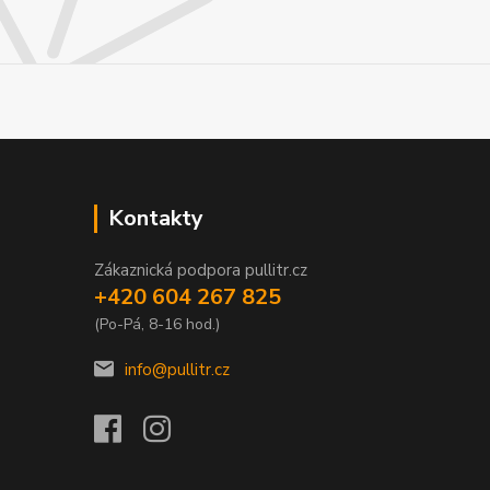
Kontakty
Zákaznická podpora pullitr.cz
+420 604 267 825
(Po-Pá, 8-16 hod.)
info@pullitr.cz