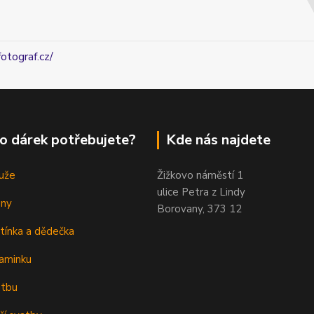
fotograf.cz/
o dárek potřebujete?
Kde nás najdete
uže
Žižkovo náměstí 1
ulice Petra z Lindy
eny
Borovany, 373 12
tínka a dědečka
aminku
atbu