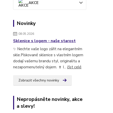
AKCE
Novinky
08.05.2026
Sklenice s logem - naše starost
✨ Nechte vaše logo zářit na elegantním
skle.Pískované sklenice s vlastním logem
dodají vašemu brandu styl, originalitu a
nezapomenutelný dojem. 🍷 I...
číst celé
Zobrazit všechny novinky
Nepropásněte novinky, akce
a slevy!