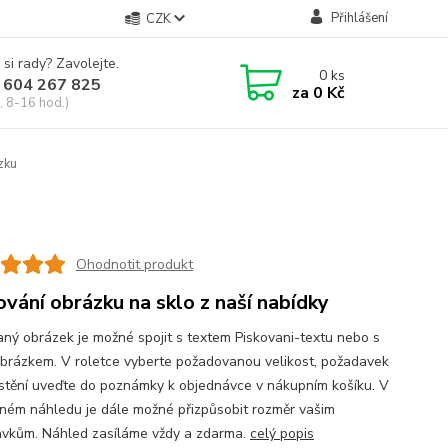
Přihlášení
CZK
 si rady? Zavolejte.
0
ks
 604 267 825
za
0 Kč
, 8-16 hod.)
zku
Ohodnotit produkt
ování obrázku na sklo z naší nabídky
aný obrázek je možné spojit s textem Piskovani-textu nebo s
obrázkem. V roletce vyberte požadovanou velikost, požadavek
stění uveďte do poznámky k objednávce v nákupním košíku. V
ném náhledu je dále možné přizpůsobit rozměr vašim
vkům. Náhled zasíláme vždy a zdarma.
celý popis