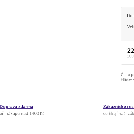
Dos
Vel
22
188
Číslo p
Hlídat 
Doprava zdarma
Zákaznické re
při nákupu nad 1400 Kč
co říkají naši zá