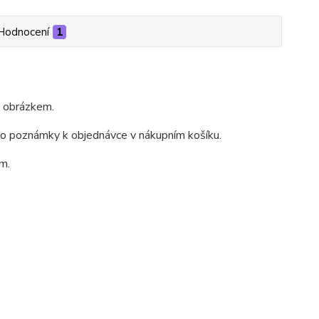
Hodnocení
1
m obrázkem.
do poznámky k objednávce v nákupním košíku.
m.