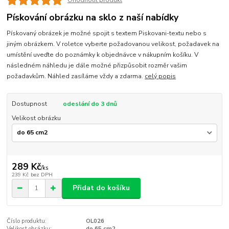
Ohodnotit produkt
Pískování obrázku na sklo z naší nabídky
Pískovaný obrázek je možné spojit s textem Piskovani-textu nebo s
jiným obrázkem. V roletce vyberte požadovanou velikost, požadavek na
umístění uveďte do poznámky k objednávce v nákupním košíku. V
následném náhledu je dále možné přizpůsobit rozměr vašim
požadavkům. Náhled zasíláme vždy a zdarma.
celý popis
Dostupnost
odeslání do 3 dnů
Velikost obrázku
289 Kč
/
ks
239 Kč
bez DPH
Přidat do košíku
Číslo produktu:
OL026
Velikost obrázku:
do 65 cm2