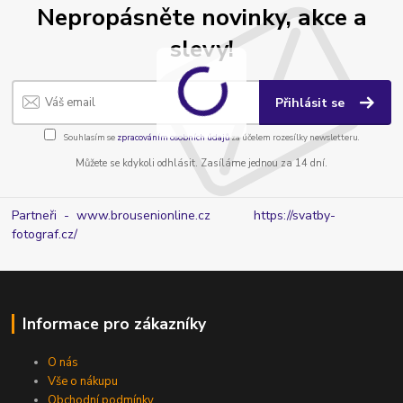
Nepropásněte novinky, akce a
slevy!
Přihlásit se
Souhlasím se
zpracováním osobních údajů
za účelem rozesílky newsletteru.
Můžete se kdykoli odhlásit. Zasíláme jednou za 14 dní.
Partneři - www.brousenionline.cz
https://svatby-
fotograf.cz/
Informace pro zákazníky
O nás
Vše o nákupu
Obchodní podmínky