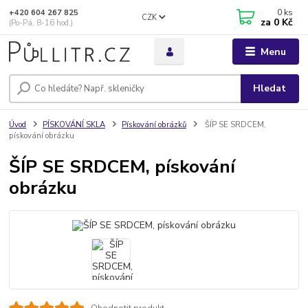
0
ks
+420 604 267 825
CZK
za
0 Kč
(Po-Pá, 8-16 hod.)
Menu
Hledat
Úvod
PÍSKOVÁNÍ SKLA
Pískování obrázků
ŠÍP SE SRDCEM,
pískování obrázku
ŠÍP SE SRDCEM, pískování
obrázku