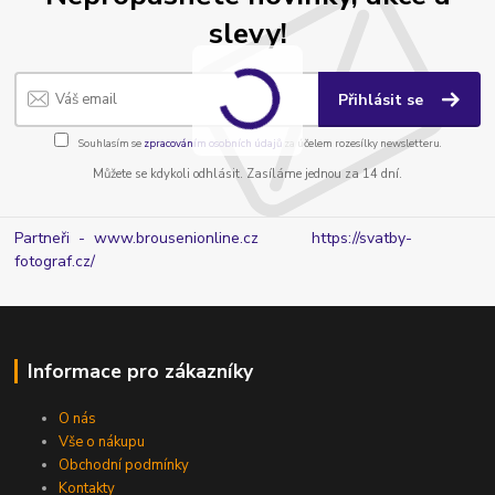
slevy!
Přihlásit se
Souhlasím se
zpracováním osobních údajů
za účelem rozesílky newsletteru.
Můžete se kdykoli odhlásit. Zasíláme jednou za 14 dní.
Partneři - www.brousenionline.cz
https://svatby-
fotograf.cz/
Informace pro zákazníky
O nás
Vše o nákupu
Obchodní podmínky
Kontakty