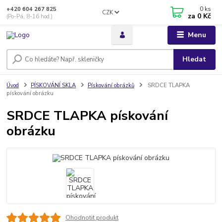
0
ks
+420 604 267 825
CZK
za
0 Kč
(Po-Pá, 8-16 hod.)
Menu
Hledat
Úvod
PÍSKOVÁNÍ SKLA
Pískování obrázků
SRDCE TLAPKA
pískování obrázku
SRDCE TLAPKA pískování
obrázku
Ohodnotit produkt