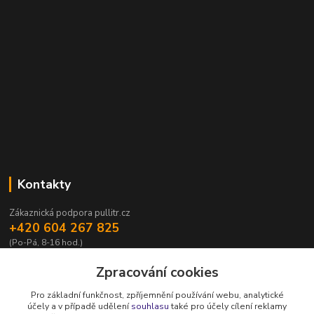
Kontakty
Zákaznická podpora pullitr.cz
+420 604 267 825
(Po-Pá, 8-16 hod.)
info@pullitr.cz
Zpracování cookies
Pro základní funkčnost, zpříjemnění používání webu, analytické
účely a v případě udělení
souhlasu
také pro účely cílení reklamy