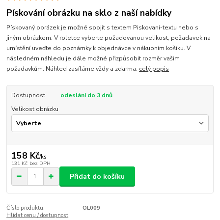
Pískování obrázku na sklo z naší nabídky
Pískovaný obrázek je možné spojit s textem Piskovani-textu nebo s
jiným obrázkem. V roletce vyberte požadovanou velikost, požadavek na
umístění uveďte do poznámky k objednávce v nákupním košíku. V
následném náhledu je dále možné přizpůsobit rozměr vašim
požadavkům. Náhled zasíláme vždy a zdarma.
celý popis
Dostupnost
odeslání do 3 dnů
Velikost obrázku
158 Kč
/
ks
131 Kč
bez DPH
Přidat do košíku
Číslo produktu:
OL009
Hlídat cenu / dostupnost