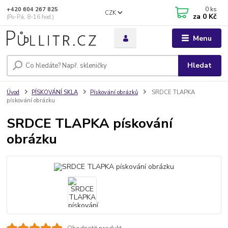
0
ks
+420 604 267 825
CZK
za
0 Kč
(Po-Pá, 8-16 hod.)
Menu
Hledat
Úvod
PÍSKOVÁNÍ SKLA
Pískování obrázků
SRDCE TLAPKA
pískování obrázku
SRDCE TLAPKA pískování
obrázku