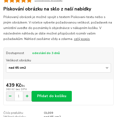
Ohodnotit produkt
Pískování obrázku na sklo z naší nabídky
Pískovaný obrázek je možné spojit s textem Piskovani-textu nebo s
jiným obrázkem. V roletce vyberte požadovanou velikost, požadavek na
umístění uveďte do poznámky k objednávce v nákupním košíku. V
následném náhledu je dále možné přizpůsobit rozměr vašim
požadavkům. Náhled zasíláme vždy a zdarma.
celý popis
Dostupnost
odeslání do 3 dnů
Velikost obrázku
439 Kč
/
ks
363 Kč
bez DPH
Přidat do košíku
Číslo produktu:
OL009
Velikost obrázku:
nad 65 cm2