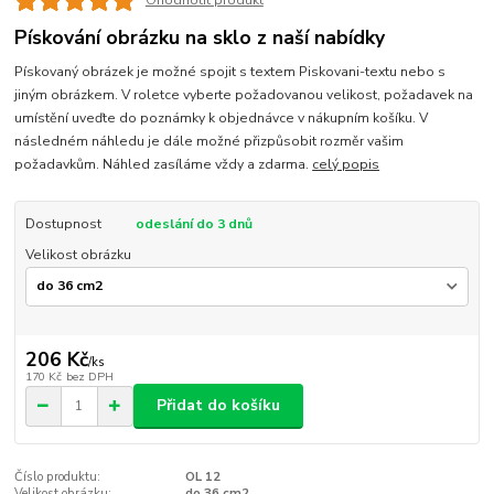
Ohodnotit produkt
Pískování obrázku na sklo z naší nabídky
Pískovaný obrázek je možné spojit s textem Piskovani-textu nebo s
jiným obrázkem. V roletce vyberte požadovanou velikost, požadavek na
umístění uveďte do poznámky k objednávce v nákupním košíku. V
následném náhledu je dále možné přizpůsobit rozměr vašim
požadavkům. Náhled zasíláme vždy a zdarma.
celý popis
Dostupnost
odeslání do 3 dnů
Velikost obrázku
206 Kč
/
ks
170 Kč
bez DPH
Přidat do košíku
Číslo produktu:
OL 12
Velikost obrázku:
do 36 cm2