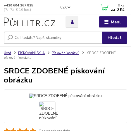
0
ks
+420 604 267 825
CZK
za
0 Kč
(Po-Pá, 8-16 hod.)
Menu
Hledat
Úvod
PÍSKOVÁNÍ SKLA
Pískování obrázků
SRDCE ZDOBENÉ
pískování obrázku
SRDCE ZDOBENÉ pískování
obrázku