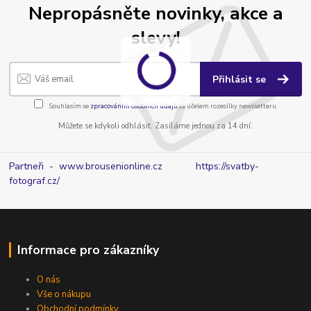
Nepropásněte novinky, akce a
slevy!
Přihlásit se
Souhlasím se
zpracováním osobních údajů
za účelem rozesílky newsletteru.
Můžete se kdykoli odhlásit. Zasíláme jednou za 14 dní.
Partneři - www.brousenionline.cz
https://svatby-
fotograf.cz/
Informace pro zákazníky
O nás
Vše o nákupu
Obchodní podmínky