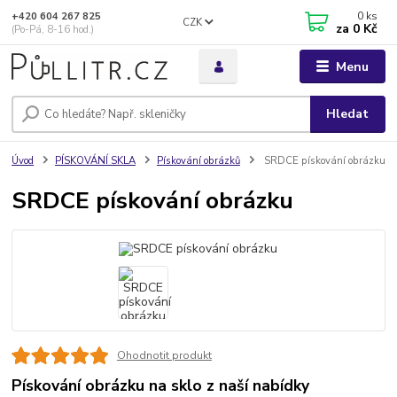
0
ks
+420 604 267 825
CZK
za
0 Kč
(Po-Pá, 8-16 hod.)
Menu
Hledat
Úvod
PÍSKOVÁNÍ SKLA
Pískování obrázků
SRDCE pískování obrázku
SRDCE pískování obrázku
Ohodnotit produkt
Pískování obrázku na sklo z naší nabídky