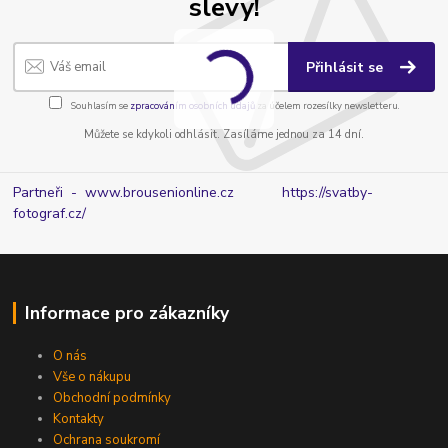
slevy!
Přihlásit se
Souhlasím se
zpracováním osobních údajů
za účelem rozesílky newsletteru.
Můžete se kdykoli odhlásit. Zasíláme jednou za 14 dní.
Partneři - www.brousenionline.cz
https://svatby-
fotograf.cz/
Informace pro zákazníky
O nás
Vše o nákupu
Obchodní podmínky
Kontakty
Ochrana soukromí