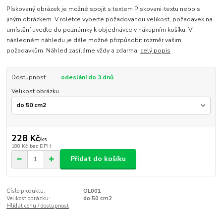
Pískovaný obrázek je možné spojit s textem Piskovani-textu nebo s
jiným obrázkem. V roletce vyberte požadovanou velikost, požadavek na
umístění uveďte do poznámky k objednávce v nákupním košíku. V
následném náhledu je dále možné přizpůsobit rozměr vašim
požadavkům. Náhled zasíláme vždy a zdarma.
celý popis
Dostupnost
odeslání do 3 dnů
Velikost obrázku
228 Kč
/
ks
188 Kč
bez DPH
Přidat do košíku
Číslo produktu:
OL001
Velikost obrázku:
do 50 cm2
Hlídat cenu / dostupnost