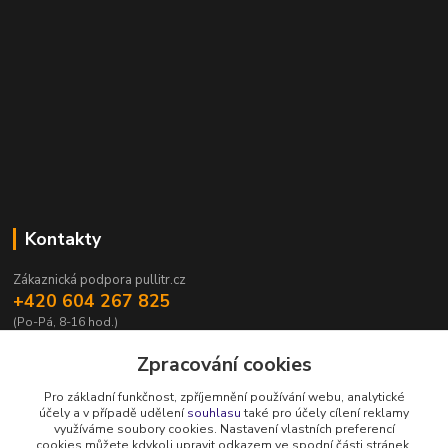
Kontakty
Zákaznická podpora pullitr.cz
+420 604 267 825
(Po-Pá, 8-16 hod.)
info@pullitr.cz
Zpracování cookies
Pro základní funkčnost, zpříjemnění používání webu, analytické
účely a v případě udělení
souhlasu
také pro účely cílení reklamy
využíváme soubory cookies. Nastavení vlastních preferencí
cookies můžete kdykoli upravit odkazem ve spodní části stránek.