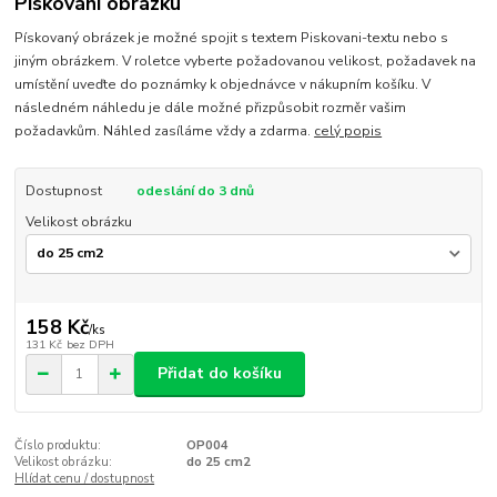
Pískování obrázku
Pískovaný obrázek je možné spojit s textem Piskovani-textu nebo s
jiným obrázkem. V roletce vyberte požadovanou velikost, požadavek na
umístění uveďte do poznámky k objednávce v nákupním košíku. V
následném náhledu je dále možné přizpůsobit rozměr vašim
požadavkům. Náhled zasíláme vždy a zdarma.
celý popis
Dostupnost
odeslání do 3 dnů
Velikost obrázku
158 Kč
/
ks
131 Kč
bez DPH
Přidat do košíku
Číslo produktu:
OP004
Velikost obrázku:
do 25 cm2
Hlídat cenu / dostupnost