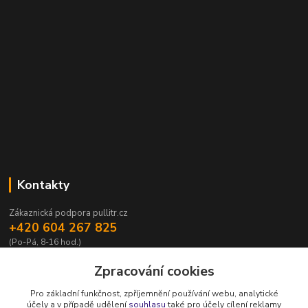
Kontakty
Zákaznická podpora pullitr.cz
+420 604 267 825
(Po-Pá, 8-16 hod.)
info@pullitr.cz
Zpracování cookies
Pro základní funkčnost, zpříjemnění používání webu, analytické
účely a v případě udělení
souhlasu
také pro účely cílení reklamy