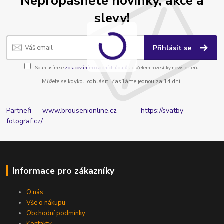
Nepropásněte novinky, akce a
slevy!
Přihlásit se
Souhlasím se
zpracováním osobních údajů
za účelem rozesílky newsletteru.
Můžete se kdykoli odhlásit. Zasíláme jednou za 14 dní.
Partneři - www.brousenionline.cz
https://svatby-
fotograf.cz/
Informace pro zákazníky
O nás
Vše o nákupu
Obchodní podmínky