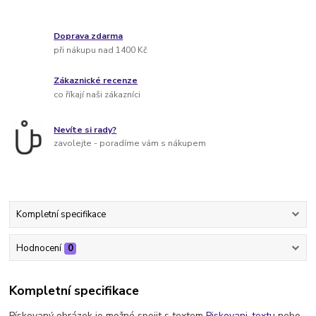
Doprava zdarma
při nákupu nad 1400 Kč
Zákaznické recenze
co říkají naši zákazníci
Nevíte si rady?
zavolejte - poradíme vám s nákupem
Kompletní specifikace
Hodnocení
0
Kompletní specifikace
Pískovaný obrázek je možné spojit s textem
Piskovani-textu
nebo