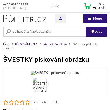
0
ks
+420 604 267 825
CZK
za
0 Kč
(Po-Pá, 8-16 hod.)
Menu
Hledat
Úvod
PÍSKOVÁNÍ SKLA
Pískování obrázků
ŠVESTKY pískování
obrázku
ŠVESTKY pískování obrázku
Ohodnotit produkt