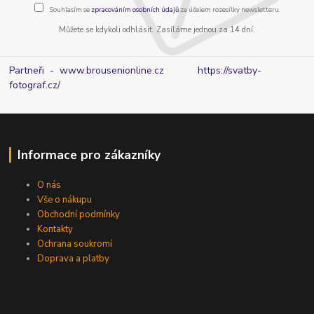
Souhlasím se
zpracováním osobních údajů
za účelem rozesílky newsletteru.
Můžete se kdykoli odhlásit. Zasíláme jednou za 14 dní.
Partneři - www.brousenionline.cz
https://svatby-
fotograf.cz/
Informace pro zákazníky
O nás
Vše o nákupu
Obchodní podmínky
Kontakty
Ochrana soukromí
Doprava a platby