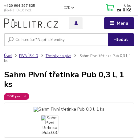
0
ks
+420 604 267 825
CZK
za
0 Kč
(Po-Pá, 8-16 hod.)
Menu
Hledat
Úvod
PIVNÍ SKLO
Třetinky na pivo
Sahm Pivní třetinka Pub 0,3 l, 1
ks
Sahm Pivní třetinka Pub 0,3 l, 1
ks
TOP produkt