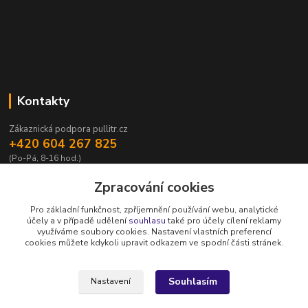
Kontakty
Zákaznická podpora pullitr.cz
+420 604 267 825
(Po-Pá, 8-16 hod.)
info@pullitr.cz
Zpracování cookies
Pro základní funkčnost, zpříjemnění používání webu, analytické
účely a v případě udělení
souhlasu
také pro účely cílení reklamy
využíváme soubory cookies. Nastavení vlastních preferencí
cookies můžete kdykoli upravit odkazem ve spodní části stránek.
Upravit sběr cookies.
Souhlasím
Nastavení