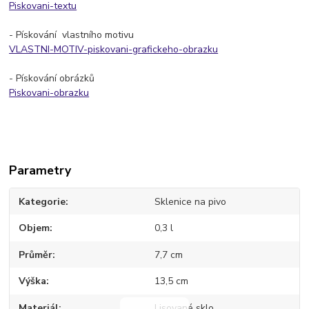
Piskovani-textu
- Pískování vlastního motivu
VLASTNI-MOTIV-piskovani-grafickeho-obrazku
- Pískování obrázků
Piskovani-obrazku
Parametry
Kategorie
Sklenice na pivo
Objem
0,3 l
Průměr
7,7 cm
Výška
13,5 cm
Materiál
Lisované sklo