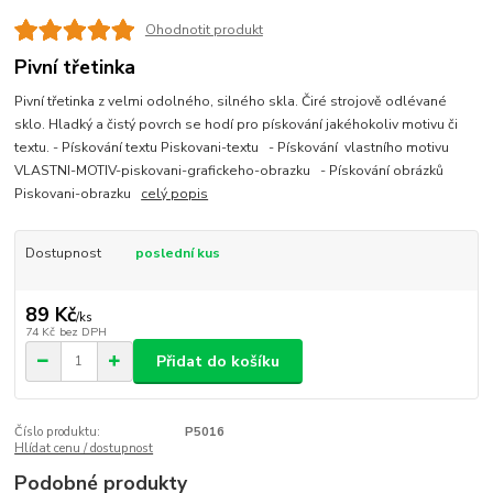
Ohodnotit produkt
Pivní třetinka
Pivní třetinka z velmi odolného, silného skla. Čiré strojově odlévané
sklo. Hladký a čistý povrch se hodí pro pískování jakéhokoliv motivu či
textu. - Pískování textu Piskovani-textu - Pískování vlastního motivu
VLASTNI-MOTIV-piskovani-grafickeho-obrazku - Pískování obrázků
Piskovani-obrazku
celý popis
Dostupnost
poslední kus
89 Kč
/
ks
74 Kč
bez DPH
Přidat do košíku
Číslo produktu:
P5016
Hlídat cenu / dostupnost
Podobné produkty