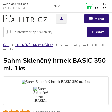
0
ks
+420 604 267 825
CZK
za
0 Kč
(Po-Pá, 8-16 hod.)
Menu
Hledat
Úvod
SKLENĚNÉ HRNKY A ŠÁLKY
Sahm Skleněný hrnek BASIC 350
ml, 1ks
Sahm Skleněný hrnek BASIC 350
ml, 1ks