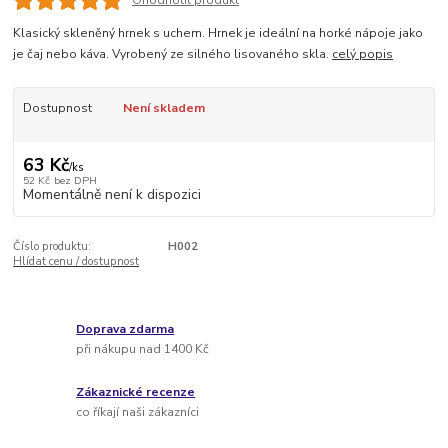
Ohodnotit produkt
Klasický skleněný hrnek s uchem. Hrnek je ideální na horké nápoje jako
je čaj nebo káva. Vyrobený ze silného lisovaného skla.
celý popis
Dostupnost
Není skladem
63 Kč
/
ks
52 Kč
bez DPH
Momentálně není k dispozici
Číslo produktu:
H002
Hlídat cenu / dostupnost
Doprava zdarma
při nákupu nad 1400 Kč
Zákaznické recenze
co říkají naši zákazníci