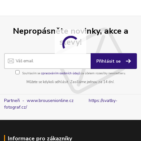
Nepropásněte novinky, akce a
slevy!
Přihlásit se
Souhlasím se
zpracováním osobních údajů
za účelem rozesílky newsletteru.
Můžete se kdykoli odhlásit. Zasíláme jednou za 14 dní.
Partneři - www.brousenionline.cz
https://svatby-
fotograf.cz/
Informace pro zákazníky