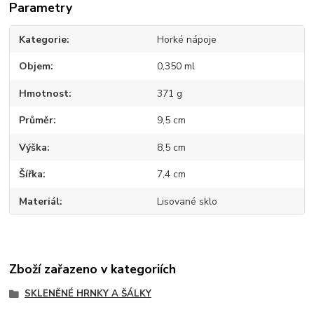
Parametry
Kategorie
Horké nápoje
Objem
0,350 ml
Hmotnost
371 g
Průměr
9,5 cm
Výška
8,5 cm
Šířka
7,4 cm
Materiál
Lisované sklo
Zboží zařazeno v kategoriích
SKLENĚNÉ HRNKY A ŠÁLKY