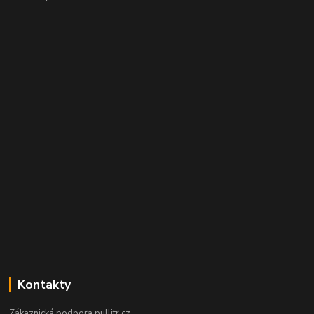
Kontakty
Zákaznická podpora pullitr.cz