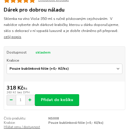
Ohodnotit produkt
Dárek pro dobrou náladu
Sklenka na víno Viola-350-ml s ručně pískovaným cejchováním. V
nabídce vyberte druh dárkové krabičky, kterou u dárku doporučujeme,
sklo s dekorací v ní vypadá luxusně a je dobře chráněno při přepravě.
celý popis
Dostupnost
skladem
Krabice
318 Kč
/
ks
263 Kč
bez DPH
Přidat do košíku
Číslo produktu:
NS008
Krabice:
Pouze bublinková fólie (+0,- Kč/ks)
Hlídat cenu / dostupnost