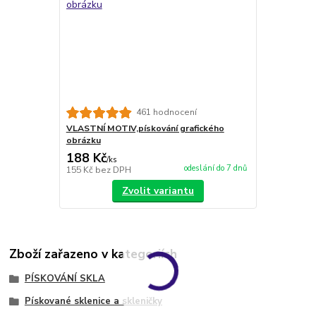
461 hodnocení
VLASTNÍ MOTIV,pískování grafického
obrázku
188 Kč
/
ks
odeslání do 7 dnů
155 Kč
bez DPH
Zvolit variantu
Zboží zařazeno v kategoriích
PÍSKOVÁNÍ SKLA
Pískované sklenice a skleničky