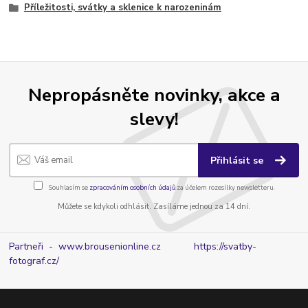
Příležitosti, svátky a sklenice k narozeninám
Nepropásněte novinky, akce a
slevy!
Přihlásit se
Souhlasím se
zpracováním osobních údajů
za účelem rozesílky newsletteru.
Můžete se kdykoli odhlásit. Zasíláme jednou za 14 dní.
Partneři - www.brousenionline.cz
https://svatby-
fotograf.cz/