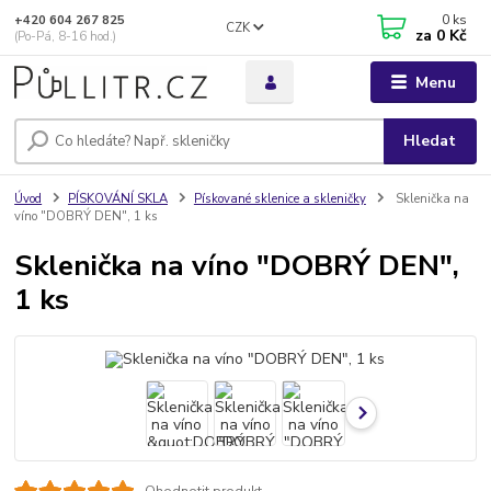
0
ks
+420 604 267 825
CZK
za
0 Kč
(Po-Pá, 8-16 hod.)
Menu
Hledat
Úvod
PÍSKOVÁNÍ SKLA
Pískované sklenice a skleničky
Sklenička na
víno "DOBRÝ DEN", 1 ks
Sklenička na víno "DOBRÝ DEN",
1 ks