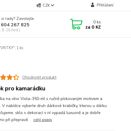
Přihlášení
CZK
 si rady? Zavolejte.
0
ks
 604 267 825
za
0 Kč
, 8-16 hod.)
ÝVRTKY", 1 ks
Ohodnotit produkt
k pro kamarádku
čka na víno Viola-350-ml s ručně pískovaným motivem a
. V nabídce vyberte druh dárkové krabičky, kterou u dárku
čujeme, sklo s dekorací v ní vypadá luxusně a je dobře
no při přepravě.
celý popis