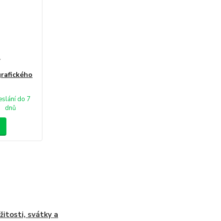
í
rafického
slání do 7
dnů
ežitosti, svátky a