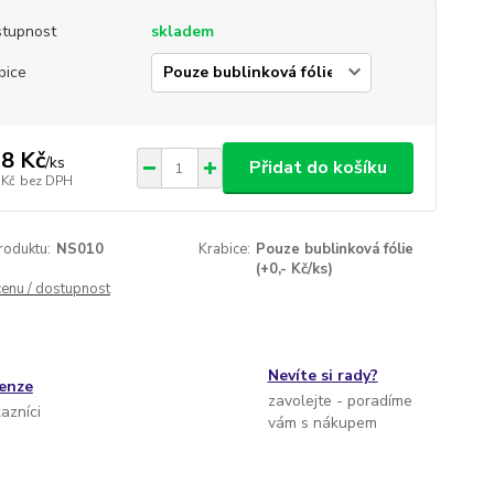
tupnost
skladem
bice
8 Kč
/
ks
Přidat do košíku
 Kč
bez DPH
roduktu:
NS010
Krabice:
Pouze bublinková fólie
(+0,- Kč/ks)
cenu / dostupnost
Nevíte si rady?
cenze
zavolejte - poradíme
kazníci
vám s nákupem