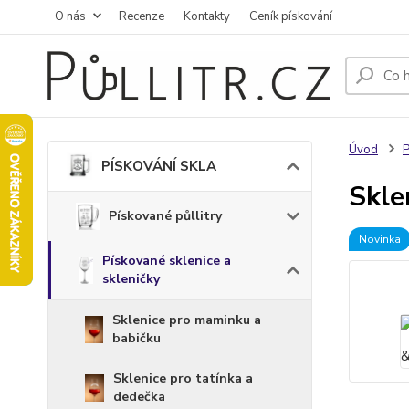
O nás
Recenze
Kontakty
Ceník pískování
Úvod
PÍSKOVÁNÍ SKLA
Skle
Pískované půllitry
Novinka
Pískované sklenice a
skleničky
Sklenice pro maminku a
babičku
Sklenice pro tatínka a
dedečka