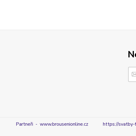
N
Partneři - www.brousenionline.cz
https://svatby-