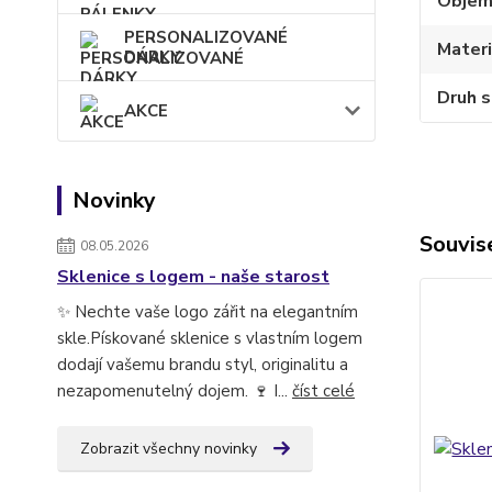
Obje
PERSONALIZOVANÉ
Materi
DÁRKY
Druh s
AKCE
Novinky
Souvise
08.05.2026
Sklenice s logem - naše starost
✨ Nechte vaše logo zářit na elegantním
skle.Pískované sklenice s vlastním logem
dodají vašemu brandu styl, originalitu a
nezapomenutelný dojem. 🍷 I...
číst celé
Zobrazit všechny novinky