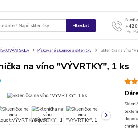
Nevíte
Hledat
+420
(Po-Pá
PÍSKOVÁNÍ SKLA
Pískované sklenice a skleničky
Sklenička na víno "V
nička na víno "VÝVRTKY", 1 ks
Dáre
Skleni
textem
doporu
chráně