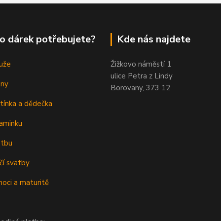
o dárek potřebujete?
Kde nás najdete
uže
Žižkovo náměstí 1
ulice Petra z Lindy
eny
Borovany, 373 12
tínka a dědečka
aminku
atbu
čí svatby
oci a maturitě