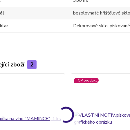
m
350 ml
ál
bezolovnaté křišťálové skl
kla
Dekorované sklo, pískované
jící zboží
2
TOP produkt