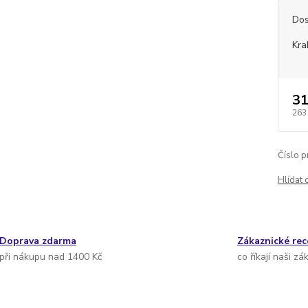
Dos
Kra
31
263
Číslo p
Hlídat 
Doprava zdarma
Zákaznické re
při nákupu nad 1400 Kč
co říkají naši zá