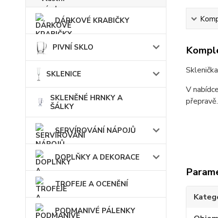
Kompl
DÁRKOVÉ KRABIČKY
PIVNÍ SKLO
Komple
Sklenička
SKLENICE
V nabídce
SKLENĚNÉ HRNKY A
přepravě
ŠÁLKY
SERVÍROVÁNÍ NÁPOJŮ
DOPLŇKY A DEKORACE
Param
TROFEJE A OCENĚNÍ
Kateg
PODMANIVÉ PÁLENKY