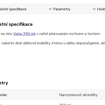
etní specifikace
Parametry
Hodn
tní specifikace
 na víno
Viola-350-ml
s ručně pískovaným motivem a textem.
 vyberte druh dárkové krabičky, kterou u dárku doporučujeme, skl
.
etry
orie
Narozeninové skleničky