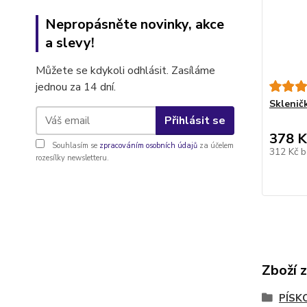
Nepropásněte novinky, akce
a slevy!
Můžete se kdykoli odhlásit. Zasíláme
jednou za 14 dní.
Sklenič
Přihlásit se
378 K
Souhlasím se
zpracováním osobních údajů
za účelem
312 Kč
b
rozesílky newsletteru.
Zboží 
PÍSK