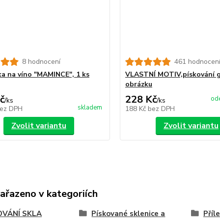
8 hodnocení
461 hodnocen
ka na víno "MAMINCE", 1 ks
VLASTNÍ MOTIV,pískování g
obrázku
č
228 Kč
ode
/
ks
/
ks
skladem
ez DPH
188 Kč
bez DPH
Zvolit variantu
Zvolit variantu
zařazeno v kategoriích
OVÁNÍ SKLA
Pískované sklenice a
Příl