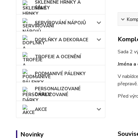
SKLENĚNÉ HRNKY A
ŠÁLKY
Kompl
SERVÍROVÁNÍ NÁPOJŮ
Komple
DOPLŇKY A DEKORACE
Sada 2 vý
TROFEJE A OCENĚNÍ
Jména a 
PODMANIVÉ PÁLENKY
V nabídce
přepravě.
PERSONALIZOVANÉ
DÁRKY
Před výr
AKCE
Souvise
Novinky