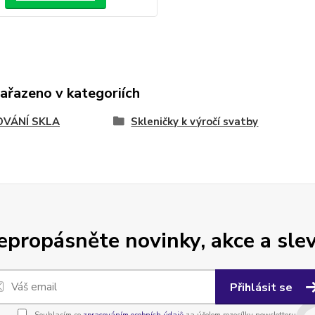
zařazeno v kategoriích
OVÁNÍ SKLA
Skleničky k výročí svatby
epropásněte novinky, akce a slev
Přihlásit se