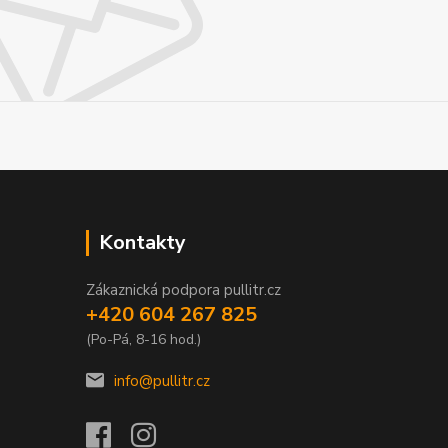
Kontakty
Zákaznická podpora pullitr.cz
+420 604 267 825
(Po-Pá, 8-16 hod.)
info@pullitr.cz