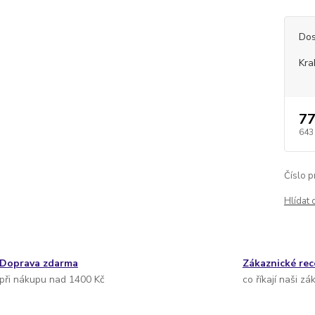
Dos
Kra
77
643
Číslo p
Hlídat 
Doprava zdarma
Zákaznické re
při nákupu nad 1400 Kč
co říkají naši zá