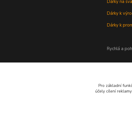
Dárky na sv
Dárky k výro
Dárky k prom
Rychlá a poh
Pro základní funk
účely cílení reklam
Copyright © Půllitr.cz | Optimalizace a marketing -
Opteo.cz