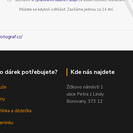
Souhlasím se
zpracováním osobních údajů
za účelem rozesílky newsletteru.
Můžete se kdykoli odhlásit. Zasíláme jednou za 14 dní.
fotograf.cz/
o dárek potřebujete?
Kde nás najdete
uže
Žižkovo náměstí 1
ulice Petra z Lindy
eny
Borovany, 373 12
tínka a dědečka
aminku