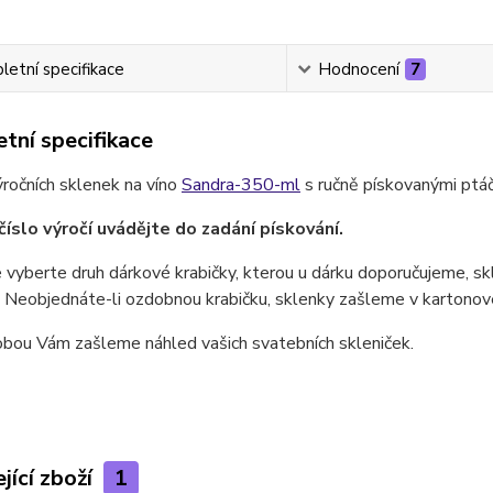
etní specifikace
Hodnocení
7
tní specifikace
ročních sklenek na víno
Sandra-350-ml
s ručně pískovanými ptáčk
číslo výročí uvádějte do zadání pískování.
 vyberte druh dárkové krabičky, kterou u dárku doporučujeme, skl
 Neobjednáte-li ozdobnou krabičku, sklenky zašleme v kartonové 
obou Vám zašleme náhled vašich svatebních skleniček.
jící zboží
1