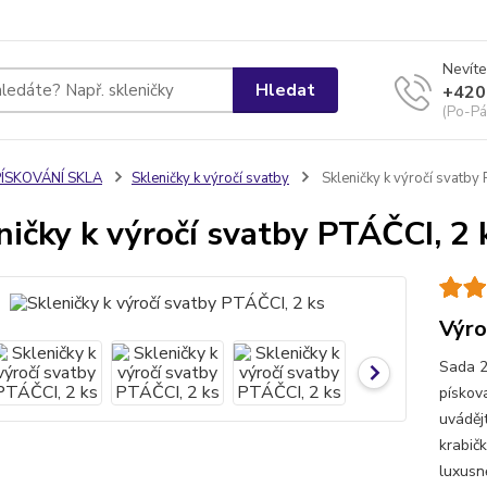
Nevíte
Hledat
+420
(Po-Pá
PÍSKOVÁNÍ SKLA
Skleničky k výročí svatby
Skleničky k výročí svatby
ničky k výročí svatby PTÁČCI, 2 
Výro
Sada 2
pískova
uváděj
krabič
luxusn