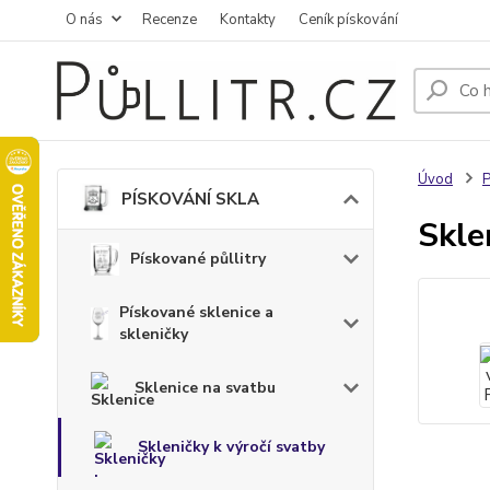
O nás
Recenze
Kontakty
Ceník pískování
Úvod
PÍSKOVÁNÍ SKLA
Skle
Pískované půllitry
Pískované sklenice a
skleničky
Sklenice na svatbu
Skleničky k výročí svatby