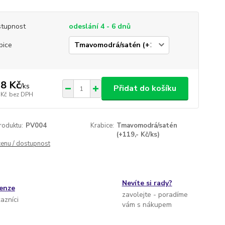
tupnost
odeslání 4 - 6 dnů
bice
8 Kč
/
ks
Přidat do košíku
 Kč
bez DPH
roduktu:
PV004
Krabice:
Tmavomodrá/satén
(+119,- Kč/ks)
cenu / dostupnost
Nevíte si rady?
cenze
zavolejte - poradíme
kazníci
vám s nákupem