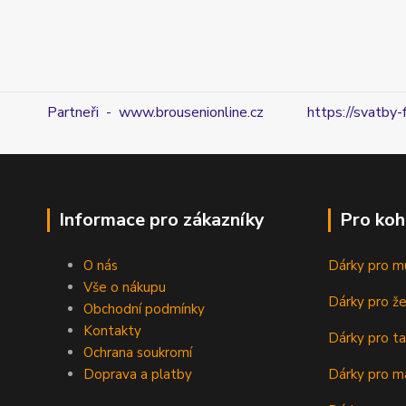
Partneři - www.brousenionline.cz
https://svatby-
Informace pro zákazníky
Pro koh
O nás
Dárky pro m
Vše o nákupu
Dárky pro ž
Obchodní podmínky
Kontakty
Dárky pro ta
Ochrana soukromí
Doprava a platby
Dárky pro m