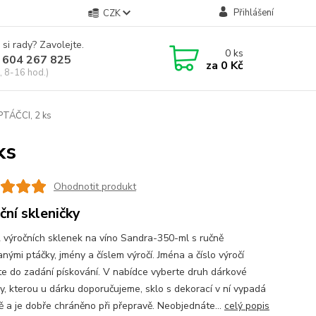
Přihlášení
CZK
 si rady? Zavolejte.
0
ks
 604 267 825
za
0 Kč
, 8-16 hod.)
 PTÁČCI, 2 ks
ks
Ohodnotit produkt
ční skleničky
 výročních sklenek na víno Sandra-350-ml s ručně
nými ptáčky, jmény a číslem výročí. Jména a číslo výročí
te do zadání pískování. V nabídce vyberte druh dárkové
ky, kterou u dárku doporučujeme, sklo s dekorací v ní vypadá
ě a je dobře chráněno při přepravě. Neobjednáte...
celý popis