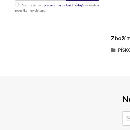
Souhlasím se
zpracováním osobních údajů
za účelem
rozesílky newsletteru.
Zboží 
PÍSK
N