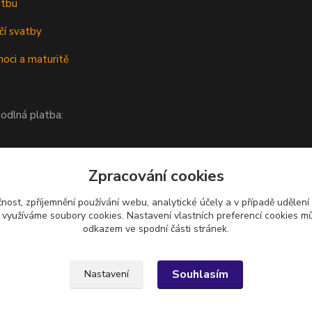
atbu
čí svatby
oci a maturitě
odlná platba:
Zpracování cookies
čnost, zpříjemnění používání webu, analytické účely a v případě udělení
y využíváme soubory cookies. Nastavení vlastních preferencí cookies mů
odkazem ve spodní části stránek.
Upravit sběr cookies.
Souhlasím
Nastavení