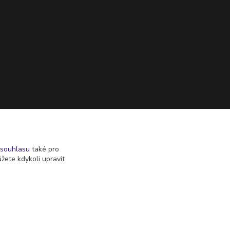
souhlasu
také pro
žete kdykoli upravit
Vytvořeno na
Eshop-rychle.cz