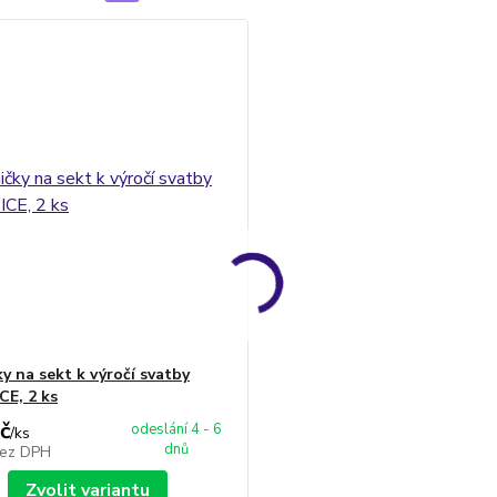
y na sekt k výročí svatby
E, 2 ks
č
odeslání 4 - 6
/
ks
dnů
ez DPH
Zvolit variantu