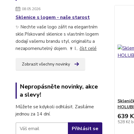
08.05.2026
Sklenice s logem - naše starost
✨ Nechte vaše logo zářit na elegantním
skle.Pískované sklenice s vlastním logem
dodají vašemu brandu styl, originalitu a
nezapomenutelný dojem. 🍷 I...
číst celé
Zobrazit všechny novinky
Nepropásněte novinky, akce
a slevy!
Skleničk
Můžete se kdykoli odhlásit. Zasíláme
HOLUBIC
jednou za 14 dní.
639 K
528 Kč
b
Přihlásit se