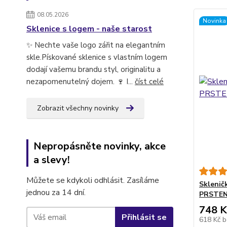
08.05.2026
Novinka
Sklenice s logem - naše starost
✨ Nechte vaše logo zářit na elegantním
skle.Pískované sklenice s vlastním logem
dodají vašemu brandu styl, originalitu a
nezapomenutelný dojem. 🍷 I...
číst celé
Zobrazit všechny novinky
Nepropásněte novinky, akce
a slevy!
Můžete se kdykoli odhlásit. Zasíláme
Skleničk
jednou za 14 dní.
PRSTENY
748 K
Přihlásit se
618 Kč
b