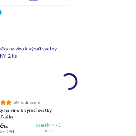
80 hodnocení
y na víno k výročí svatby
, 2 ks
č
odeslání 4 - 6
/
ks
dnů
ez DPH