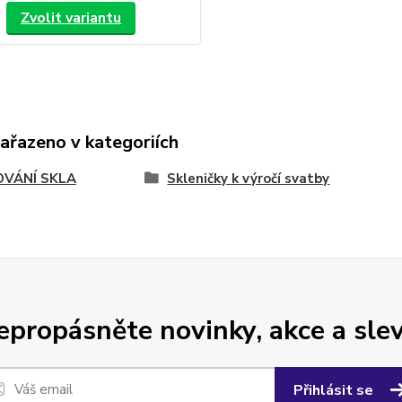
Zvolit variantu
zařazeno v kategoriích
OVÁNÍ SKLA
Skleničky k výročí svatby
epropásněte novinky, akce a slev
Přihlásit se