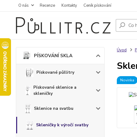
O nás
Recenze
Kontakty
Ceník pískování
Úvod
PÍSKOVÁNÍ SKLA
Skle
Pískované půllitry
Novinka
Pískované sklenice a
skleničky
Sklenice na svatbu
Skleničky k výročí svatby