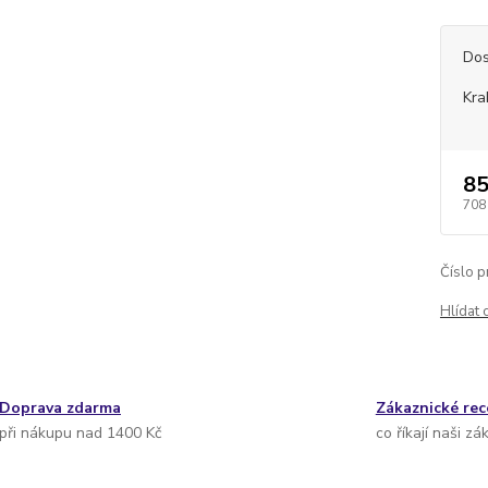
Dos
Kra
85
708
Číslo p
Hlídat 
Doprava zdarma
Zákaznické re
při nákupu nad 1400 Kč
co říkají naši zá