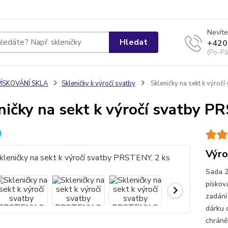
Nevíte
Hledat
+420
(Po-Pá
PÍSKOVÁNÍ SKLA
Skleničky k výročí svatby
Skleničky na sekt k výroč
ničky na sekt k výročí svatby P
Výro
Sada 2
pískova
zadání
dárku 
chráně