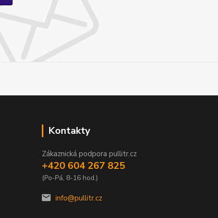
Kontakty
Zákaznická podpora pullitr.cz
+420 604 267 825
(Po-Pá, 8-16 hod.)
info@pullitr.cz