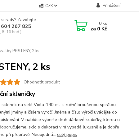
Přihlášení
CZK
 si rady? Zavolejte.
0
ks
 604 267 825
za
0 Kč
, 8-16 hod.)
í svatby PRSTENY, 2 ks
RSTENY, 2 ks
Ohodnotit produkt
ční skleničky
 sklenek na sekt Viola-190-ml s ručně broušenou spirálou,
nými jmény a číslem výročí. Jména a číslo výročí uvádějte do
 pískování. V nabídce vyberte druh dárkové krabičky, kterou u
doporučujeme, sklo s dekorací v ní vypadá luxusně a je dobře
no při přepravě. Neobjedná...
celý popis