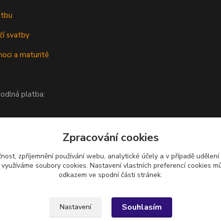
atbu
čí svatby
oci a maturitě
odlná platba:
Zpracování cookies
čnost, zpříjemnění používání webu, analytické účely a v případě udělení
y využíváme soubory cookies. Nastavení vlastních preferencí cookies mů
odkazem ve spodní části stránek.
Upravit sběr cookies.
Souhlasím
Nastavení