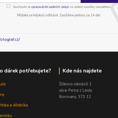
Souhlasím se
zpracováním osobních údajů
za účelem rozesílky newsletteru.
Můžete se kdykoli odhlásit. Zasíláme jednou za 14 dní.
fotograf.cz/
o dárek potřebujete?
Kde nás najdete
uže
Žižkovo náměstí 1
ulice Petra z Lindy
eny
Borovany, 373 12
tínka a dědečka
aminku