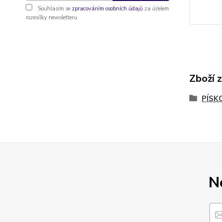
Souhlasím se
zpracováním osobních údajů
za účelem
rozesílky newsletteru.
Zboží 
PÍSK
N