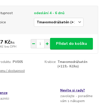
tupnost
odeslání 4 - 6 dnů
bice
7 Kč
/
ks
Přidat do košíku
 Kč
bez DPH
roduktu:
PV005
Krabice:
Tmavomodrá/satén
(+119,- Kč/ks)
cenu / dostupnost
Nevíte si rady?
cenze
zavolejte - poradíme
kazníci
vám s nákupem