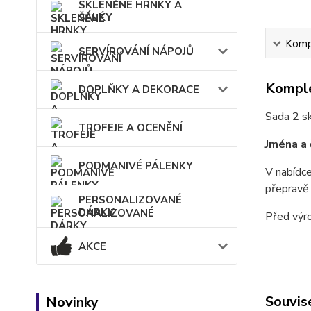
SKLENĚNÉ HRNKY A
ŠÁLKY
Kompl
SERVÍROVÁNÍ NÁPOJŮ
Komple
DOPLŇKY A DEKORACE
Sada 2 s
TROFEJE A OCENĚNÍ
Jména a 
PODMANIVÉ PÁLENKY
V nabídce
přepravě.
PERSONALIZOVANÉ
DÁRKY
Před výr
AKCE
Souvise
Novinky