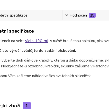
etní specifikace
Hodnocení
25
tní specifikace
klenek na sekt
Viola-190-ml
s ručně broušenou spirálou, pískova
číslo výročí uvádějte do zadání pískování.
 vyberte druh dárkové krabičky, kterou u dárku doporučujeme, skl
 Neobjednáte-li ozdobnou krabičku, sklenky zašleme v kartonové 
obou Vám zašleme náhled vašich svatebních skleniček.
jící zboží
1