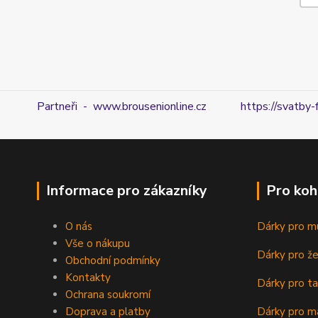
Partneři - www.brousenionline.cz
https://svatby-
Informace pro zákazníky
Pro koh
O nás
Dárky pro m
Vše o nákupu
Dárky pro ž
Obchodní podmínky
Kontakty
Dárky pro ta
Ochrana soukromí
Doprava a platby
Dárky pro m