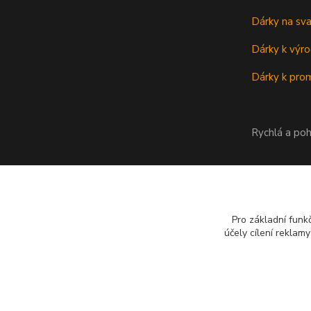
Dárky na sv
Dárky k výro
Dárky k prom
Rychlá a poh
Pro základní funk
účely cílení reklam