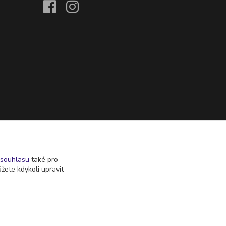
souhlasu
také pro
žete kdykoli upravit