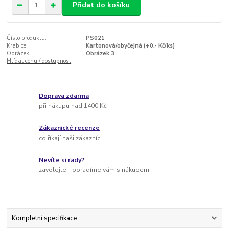
Přidat do košíku
Číslo produktu:
PS021
Krabice:
Kartonová/obyčejná (+0,- Kč/ks)
Obrázek:
Obrázek 3
Hlídat cenu / dostupnost
Doprava zdarma
při nákupu nad 1400 Kč
Zákaznické recenze
co říkají naši zákazníci
Nevíte si rady?
zavolejte - poradíme vám s nákupem
Kompletní specifikace