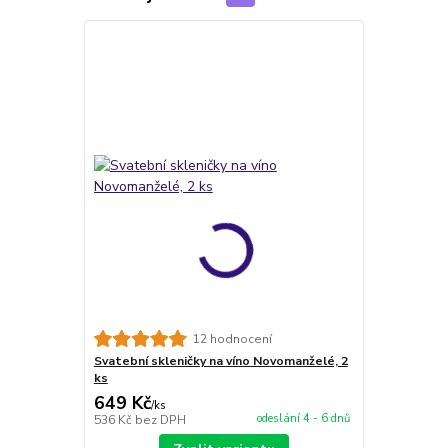
12 hodnocení
Svatební skleničky na víno Novomanželé, 2
ks
649 Kč
/
ks
odeslání 4 - 6 dnů
536 Kč
bez DPH