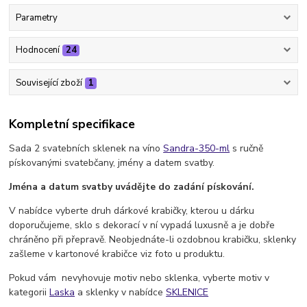
Parametry
Hodnocení
24
Související zboží
1
Kompletní specifikace
Sada 2 svatebních sklenek na víno
Sandra-350-ml
s ručně
pískovanými svatebčany, jmény a datem svatby.
Jména a datum svatby uvádějte do zadání pískování.
V nabídce vyberte druh dárkové krabičky, kterou u dárku
doporučujeme, sklo s dekorací v ní vypadá luxusně a je dobře
chráněno při přepravě. Neobjednáte-li ozdobnou krabičku, sklenky
zašleme v kartonové krabičce viz foto u produktu.
Pokud vám nevyhovuje motiv nebo sklenka, vyberte motiv v
kategorii
Laska
a sklenky v nabídce
SKLENICE