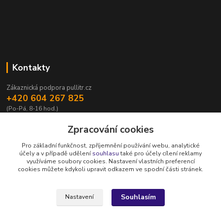
Kontakty
Zákaznická podpora pullitr.cz
+420 604 267 825
(Po-Pá, 8-16 hod.)
info@pullitr.cz
Zpracování cookies
Pro základní funkčnost, zpříjemnění používání webu, analytické
účely a v případě udělení
souhlasu
také pro účely cílení reklamy
využíváme soubory cookies. Nastavení vlastních preferencí
cookies můžete kdykoli upravit odkazem ve spodní části stránek.
Upravit sběr cookies.
Souhlasím
Nastavení