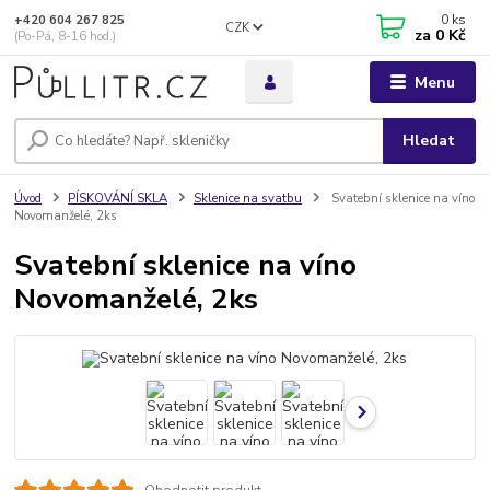
0
ks
+420 604 267 825
CZK
za
0 Kč
(Po-Pá, 8-16 hod.)
Menu
Hledat
Úvod
PÍSKOVÁNÍ SKLA
Sklenice na svatbu
Svatební sklenice na víno
Novomanželé, 2ks
Svatební sklenice na víno
Novomanželé, 2ks