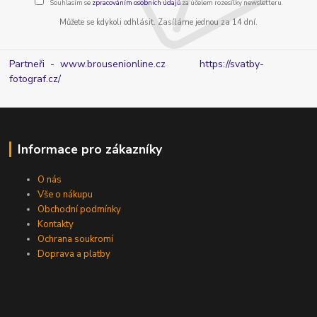
Souhlasím se
zpracováním osobních údajů
za účelem rozesílky newsletteru.
Můžete se kdykoli odhlásit. Zasíláme jednou za 14 dní.
Partneři - www.brousenionline.cz
https://svatby-
fotograf.cz/
Informace pro zákazníky
O nás
Vše o nákupu
Obchodní podmínky
Kontakty
Ochrana soukromí
Doprava a platby