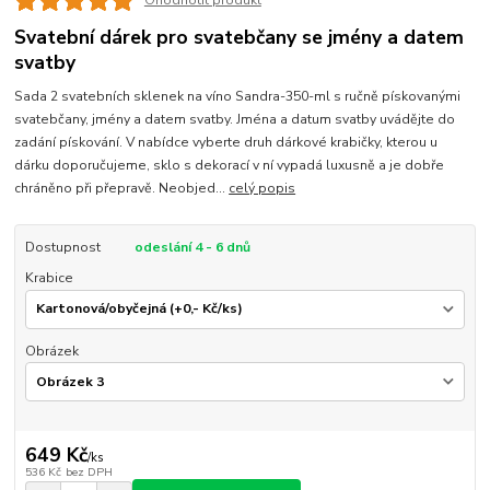
Ohodnotit produkt
Svatební dárek pro svatebčany se jmény a datem
svatby
Sada 2 svatebních sklenek na víno Sandra-350-ml s ručně pískovanými
svatebčany, jmény a datem svatby. Jména a datum svatby uvádějte do
zadání pískování. V nabídce vyberte druh dárkové krabičky, kterou u
dárku doporučujeme, sklo s dekorací v ní vypadá luxusně a je dobře
chráněno při přepravě. Neobjed...
celý popis
Dostupnost
odeslání 4 - 6 dnů
Krabice
Obrázek
649 Kč
/
ks
536 Kč
bez DPH