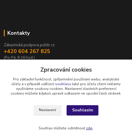
Kontakty
Zákaznická podpora pullitr.cz
+420 604 267 825
(Po-Pá, 8-16 hod.)
info@pullitr.cz
Zpracování cookies
Pro základní funkčnost, zpříjemnění používání webu, analytické
účely a v případě udělení
souhlasu
také pro účely cílení reklamy
využíváme soubory cookies. Nastavení vlastních preferencí
cookies můžete kdykoli upravit odkazem ve spodní části stránek.
Upravit sběr cookies.
Souhlasím
Nastavení
Copyright © Půllitr.cz | Optimalizace a marketing -
Opteo.cz
Souhlas můžete odmítnout
zde
.