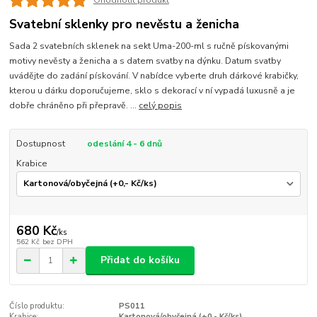
Ohodnotit produkt
Svatební sklenky pro nevěstu a ženicha
Sada 2 svatebních sklenek na sekt Uma-200-ml s ručně pískovanými
motivy nevěsty a ženicha a s datem svatby na dýnku. Datum svatby
uvádějte do zadání pískování. V nabídce vyberte druh dárkové krabičky,
kterou u dárku doporučujeme, sklo s dekorací v ní vypadá luxusně a je
dobře chráněno při přepravě. ...
celý popis
Dostupnost
odeslání 4 - 6 dnů
Krabice
680 Kč
/
ks
562 Kč
bez DPH
Přidat do košíku
Číslo produktu:
PS011
Krabice:
Kartonová/obyčejná (+0,- Kč/ks)