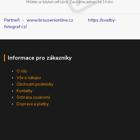
Můžete se kdykoli odhlásit. Zasíláme jednou za 14 dní.
Partneři - www.brousenionline.cz
https://svatby-
fotograf.cz/
Informace pro zákazníky
O nás
Vše o nákupu
Obchodní podmínky
Kontakty
Ochrana soukromí
Doprava a platby