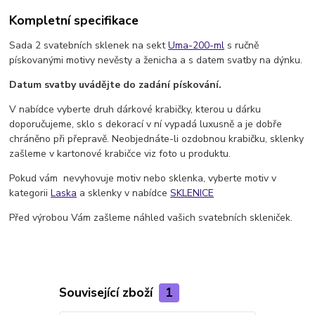
Kompletní specifikace
Sada 2 svatebních sklenek na sekt
Uma-200-ml
s ručně
pískovanými motivy nevěsty a ženicha a s datem svatby na dýnku.
Datum svatby uvádějte do zadání pískování.
V nabídce vyberte druh dárkové krabičky, kterou u dárku
doporučujeme, sklo s dekorací v ní vypadá luxusně a je dobře
chráněno při přepravě. Neobjednáte-li ozdobnou krabičku, sklenky
zašleme v kartonové krabičce viz foto u produktu.
Pokud vám nevyhovuje motiv nebo sklenka, vyberte motiv v
kategorii
Laska
a sklenky v nabídce
SKLENICE
Před výrobou Vám zašleme náhled vašich svatebních skleniček.
Související zboží
1