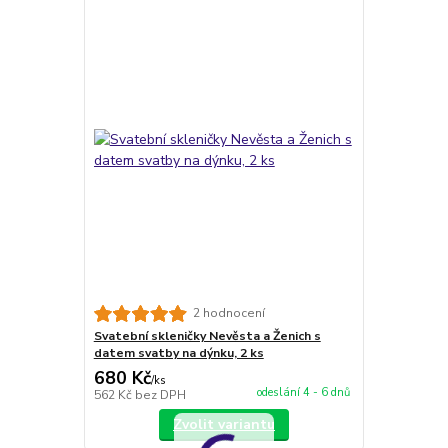
2 hodnocení
Svatební skleničky Nevěsta a Ženich s
datem svatby na dýnku, 2 ks
680 Kč
/
ks
odeslání 4 - 6 dnů
562 Kč
bez DPH
Zvolit variantu