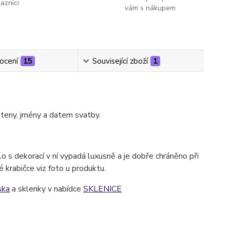
kazníci
vám s nákupem
ocení
15
Související zboží
1
teny, jmény a datem svatby.
o s dekorací v ní vypadá luxusně a je dobře chráněno při
krabičce viz foto u produktu.
ska
a sklenky v nabídce
SKLENICE