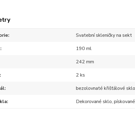
etry
orie
Svatební skleničky na sekt
m
190 ml
242 mm
2 ks
ál
bezolovnaté křišťálové skl
kla
Dekorované sklo, pískované