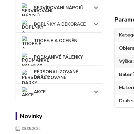
SERVÍROVÁNÍ NÁPOJŮ
Param
DOPLŇKY A DEKORACE
Kateg
TROFEJE A OCENĚNÍ
Obje
PODMANIVÉ PÁLENKY
Výška
PERSONALIZOVANÉ
Balení
DÁRKY
Materi
AKCE
Druh s
Novinky
08.05.2026