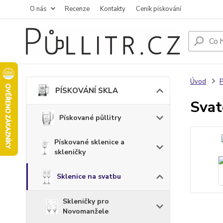
O nás
Recenze
Kontakty
Ceník pískování
Úvod
PÍSKOVÁNÍ SKLA
Svat
Pískované půllitry
Pískované sklenice a
skleničky
Sklenice na svatbu
Skleničky pro
Novomanžele