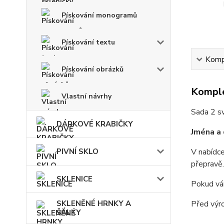
Pískování monogramů
Pískování textu
Kompl
Pískování obrázků
Komple
Vlastní návrhy
Sada 2 s
DÁRKOVÉ KRABIČKY
Jména a 
PIVNÍ SKLO
V nabídce
přepravě.
SKLENICE
Pokud vá
SKLENĚNÉ HRNKY A
Před výr
ŠÁLKY