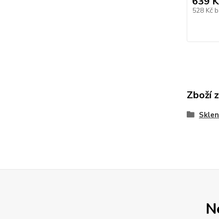
639 K
528 Kč
b
Zboží 
Sklen
N