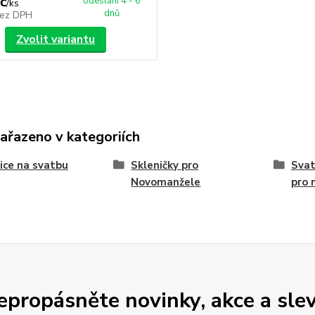
č
odeslání 4 - 6
/
ks
dnů
ez DPH
Zvolit variantu
zařazeno v kategoriích
ice na svatbu
Skleničky pro
Svat
Novomanžele
pro 
epropásněte novinky, akce a slev