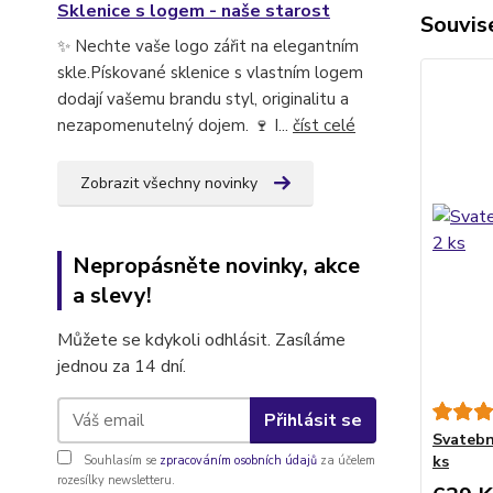
Sklenice s logem - naše starost
Souvise
✨ Nechte vaše logo zářit na elegantním
skle.Pískované sklenice s vlastním logem
dodají vašemu brandu styl, originalitu a
nezapomenutelný dojem. 🍷 I...
číst celé
Zobrazit všechny novinky
Nepropásněte novinky, akce
a slevy!
Můžete se kdykoli odhlásit. Zasíláme
jednou za 14 dní.
Přihlásit se
Svatebn
ks
Souhlasím se
zpracováním osobních údajů
za účelem
rozesílky newsletteru.