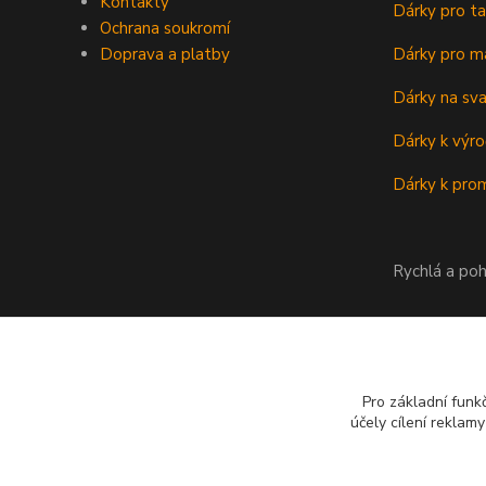
Kontakty
Dárky pro ta
Ochrana soukromí
Doprava a platby
Dárky pro m
Dárky na sv
Dárky k výro
Dárky k prom
Rychlá a poh
Pro základní funk
účely cílení reklam