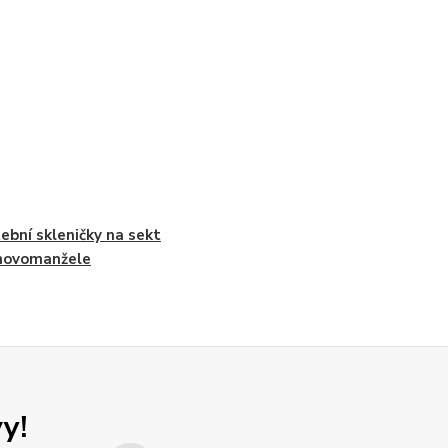
ební skleničky na sekt
novomanžele
y!