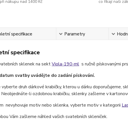
při nákupu nad 1400 Kč
co říkají naši zá
etní specifikace
Parametry
Hodn
tní specifikace
vatebních sklenek na sekt
Viola-190-ml
s ručně pískovanými prs
datum svatby uvádějte do zadání pískování.
 vyberte druh dárkové krabičky, kterou u dárku doporučujeme, skl
 Neobjednáte-li ozdobnou krabičku, sklenky zašleme v kartonové 
m nevyhovuje motiv nebo sklenka, vyberte motiv v kategorii
La
obou Vám zašleme náhled vašich svatebních skleniček.