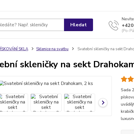
Nevíte
Hledat
+420
(Po-Pá
PÍSKOVÁNÍ SKLA
Sklenice na svatbu
Svatební skleničky na sekt Drah
ební skleničky na sekt Drahokam
Sada 2
pískov
uváděj
krabič
luxusn