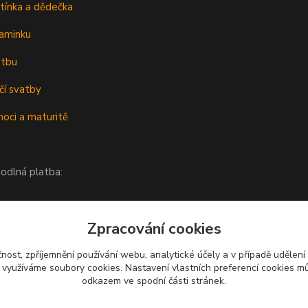
tínka a dědečka
aminku
atbu
čí svatby
oci a maturitě
odlná platba:
Zpracování cookies
čnost, zpříjemnění používání webu, analytické účely a v případě udělení
y využíváme soubory cookies. Nastavení vlastních preferencí cookies mů
odkazem ve spodní části stránek.
Upravit sběr cookies.