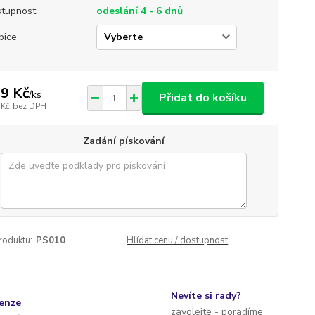
tupnost
odeslání 4 - 6 dnů
bice
9 Kč
/
ks
Přidat do košíku
 Kč
bez DPH
Zadání pískování
roduktu:
PS010
Hlídat cenu / dostupnost
Nevíte si rady?
cenze
zavolejte - poradíme