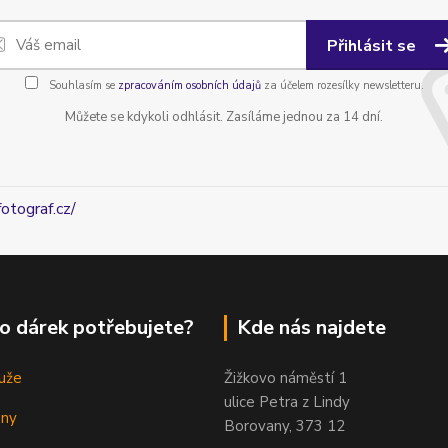
Přihlásit se
Souhlasím se
zpracováním osobních údajů
za účelem rozesílky newsletteru.
Můžete se kdykoli odhlásit. Zasíláme jednou za 14 dní.
fotograf.cz/
o dárek potřebujete?
Kde nás najdete
uže
Žižkovo náměstí 1
ulice Petra z Lindy
eny
Borovany, 373 12