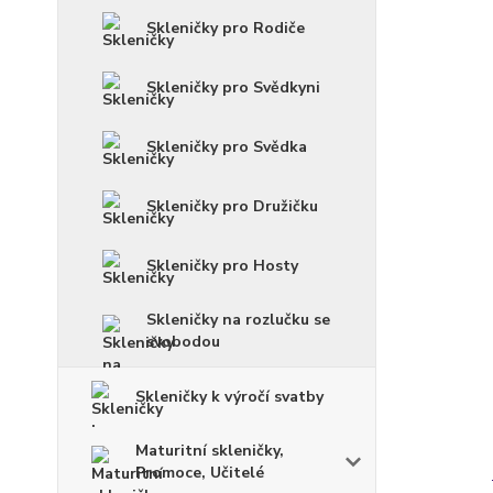
Skleničky pro Rodiče
Skleničky pro Svědkyni
Skleničky pro Svědka
Skleničky pro Družičku
Skleničky pro Hosty
Skleničky na rozlučku se
svobodou
Skleničky k výročí svatby
Maturitní skleničky,
Promoce, Učitelé