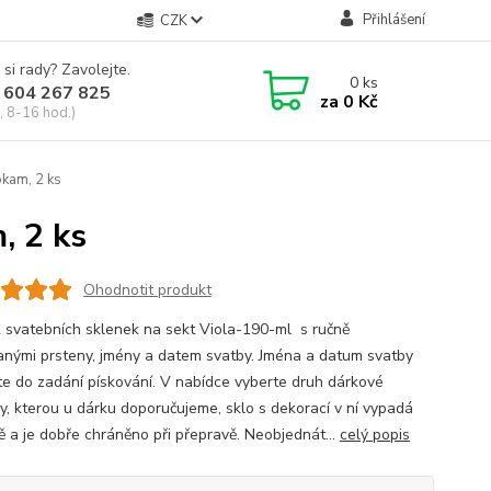
Přihlášení
CZK
 si rady? Zavolejte.
0
ks
 604 267 825
za
0 Kč
, 8-16 hod.)
okam, 2 ks
, 2 ks
Ohodnotit produkt
 svatebních sklenek na sekt Viola-190-ml s ručně
anými prsteny, jmény a datem svatby. Jména a datum svatby
te do zadání pískování. V nabídce vyberte druh dárkové
ky, kterou u dárku doporučujeme, sklo s dekorací v ní vypadá
ě a je dobře chráněno při přepravě. Neobjednát...
celý popis