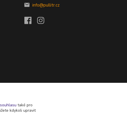
info@pullitr.cz
souhlasu
také pro
žete kdykoli upravit