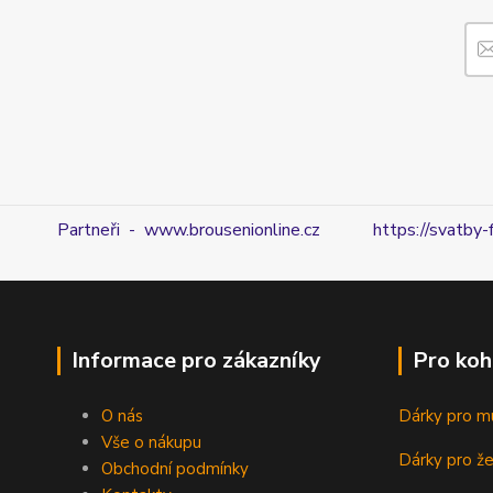
Partneři - www.brousenionline.cz
https://svatby-
Informace pro zákazníky
Pro koh
O nás
Dárky pro m
Vše o nákupu
Dárky pro ž
Obchodní podmínky