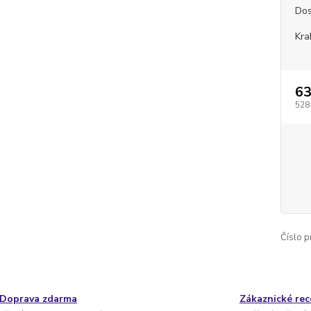
Dos
Kra
63
528
Číslo p
Doprava zdarma
Zákaznické re