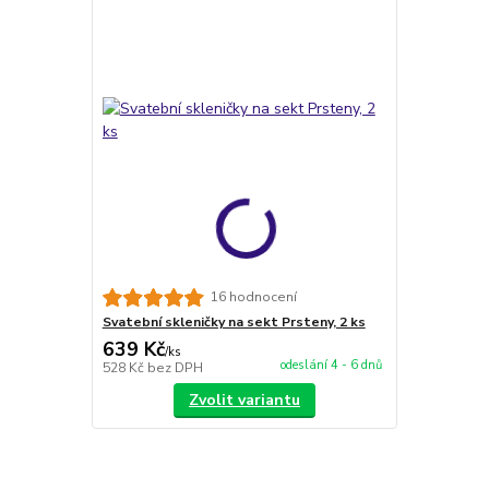
16 hodnocení
Svatební skleničky na sekt Prsteny, 2 ks
639 Kč
/
ks
odeslání 4 - 6 dnů
528 Kč
bez DPH
Zvolit variantu