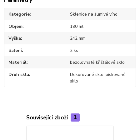
Parametry
Kategorie
Sklenice na šumivé víno
Objem
190 ml
Výška
242 mm
Balení
2 ks
Materiál
bezolovnaté křišťálové sklo
Druh skla
Dekorované sklo, pískované
sklo
Související zboží
1