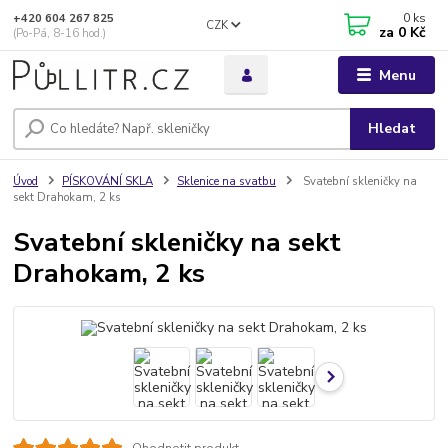
0
ks
+420 604 267 825
CZK
za
0 Kč
(Po-Pá, 8-16 hod.)
Menu
Hledat
Úvod
PÍSKOVÁNÍ SKLA
Sklenice na svatbu
Svatební skleničky na
sekt Drahokam, 2 ks
Svatební skleničky na sekt
Drahokam, 2 ks