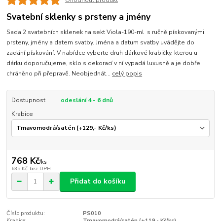
Ohodnotit produkt
Svatební sklenky s prsteny a jmény
Sada 2 svatebních sklenek na sekt Viola-190-ml s ručně pískovanými
prsteny, jmény a datem svatby. Jména a datum svatby uvádějte do
zadání pískování. V nabídce vyberte druh dárkové krabičky, kterou u
dárku doporučujeme, sklo s dekorací v ní vypadá luxusně a je dobře
chráněno při přepravě. Neobjednát...
celý popis
Dostupnost
odeslání 4 - 6 dnů
Krabice
768 Kč
/
ks
635 Kč
bez DPH
Přidat do košíku
Číslo produktu:
PS010
Krabice:
Tmavomodrá/satén (+119,- Kč/ks)