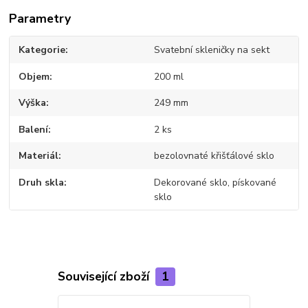
Parametry
Kategorie
Svatební skleničky na sekt
Objem
200 ml
Výška
249 mm
Balení
2 ks
Materiál
bezolovnaté křišťálové sklo
Druh skla
Dekorované sklo, pískované
sklo
Související zboží
1