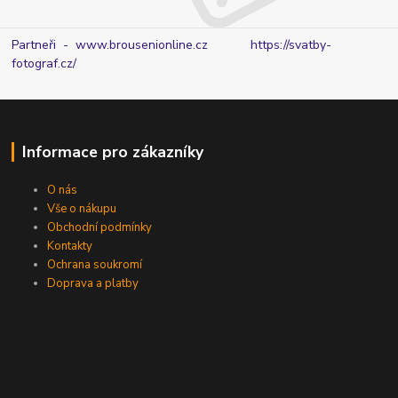
Partneři - www.brousenionline.cz
https://svatby-
fotograf.cz/
Informace pro zákazníky
O nás
Vše o nákupu
Obchodní podmínky
Kontakty
Ochrana soukromí
Doprava a platby