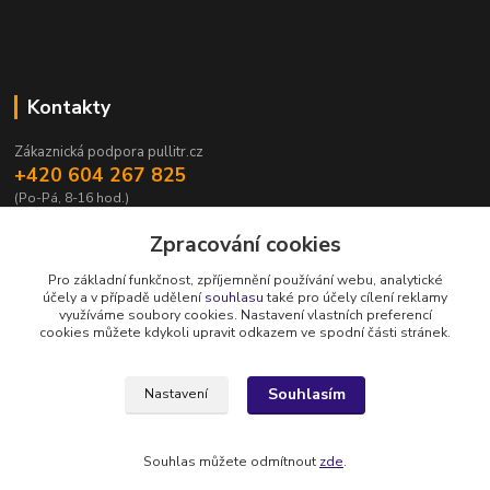
Kontakty
Zákaznická podpora pullitr.cz
+420 604 267 825
(Po-Pá, 8-16 hod.)
info@pullitr.cz
Zpracování cookies
Pro základní funkčnost, zpříjemnění používání webu, analytické
účely a v případě udělení
souhlasu
také pro účely cílení reklamy
využíváme soubory cookies. Nastavení vlastních preferencí
cookies můžete kdykoli upravit odkazem ve spodní části stránek.
Upravit sběr cookies.
Souhlasím
Nastavení
Copyright © Půllitr.cz | Optimalizace a marketing -
Opteo.cz
Souhlas můžete odmítnout
zde
.
Vytvořeno na
Eshop-rychle.cz