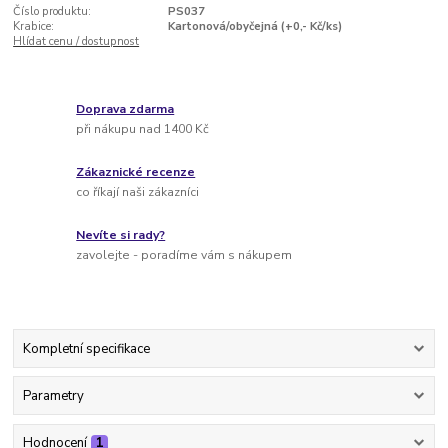
Číslo produktu:
PS037
Krabice:
Kartonová/obyčejná (+0,- Kč/ks)
Hlídat cenu / dostupnost
Doprava zdarma
při nákupu nad 1400 Kč
Zákaznické recenze
co říkají naši zákazníci
Nevíte si rady?
zavolejte - poradíme vám s nákupem
Kompletní specifikace
Parametry
Hodnocení
1