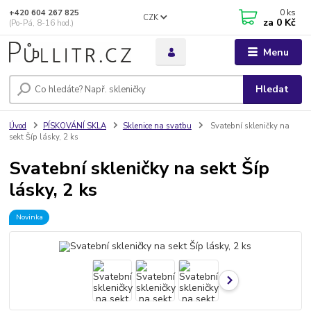
0
ks
+420 604 267 825
CZK
za
0 Kč
(Po-Pá, 8-16 hod.)
Menu
Hledat
Úvod
PÍSKOVÁNÍ SKLA
Sklenice na svatbu
Svatební skleničky na
sekt Šíp lásky, 2 ks
Svatební skleničky na sekt Šíp
lásky, 2 ks
Novinka