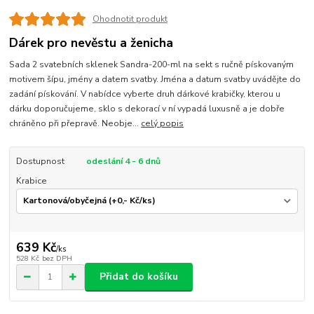
Ohodnotit produkt
Dárek pro nevěstu a ženicha
Sada 2 svatebních sklenek Sandra-200-ml na sekt s ručně pískovaným
motivem šípu, jmény a datem svatby. Jména a datum svatby uvádějte do
zadání pískování. V nabídce vyberte druh dárkové krabičky, kterou u
dárku doporučujeme, sklo s dekorací v ní vypadá luxusně a je dobře
chráněno při přepravě. Neobje...
celý popis
Dostupnost
odeslání 4 - 6 dnů
Krabice
639 Kč
/
ks
528 Kč
bez DPH
Přidat do košíku