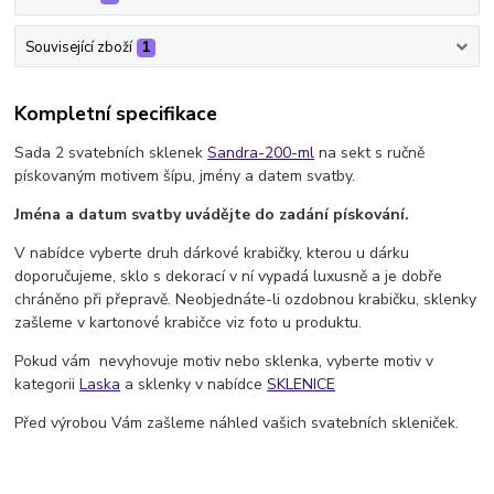
Související zboží
1
Kompletní specifikace
Sada 2 svatebních sklenek
Sandra-200-ml
na sekt s ručně
pískovaným motivem šípu, jmény a datem svatby.
Jména a datum svatby uvádějte do zadání pískování.
V nabídce vyberte druh dárkové krabičky, kterou u dárku
doporučujeme, sklo s dekorací v ní vypadá luxusně a je dobře
chráněno při přepravě. Neobjednáte-li ozdobnou krabičku, sklenky
zašleme v kartonové krabičce viz foto u produktu.
Pokud vám nevyhovuje motiv nebo sklenka, vyberte motiv v
kategorii
Laska
a sklenky v nabídce
SKLENICE
Před výrobou Vám zašleme náhled vašich svatebních skleniček.