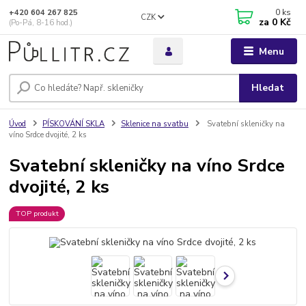
0
ks
+420 604 267 825
CZK
za
0 Kč
(Po-Pá, 8-16 hod.)
Menu
Hledat
Úvod
PÍSKOVÁNÍ SKLA
Sklenice na svatbu
Svatební skleničky na
víno Srdce dvojité, 2 ks
Svatební skleničky na víno Srdce
dvojité, 2 ks
TOP produkt