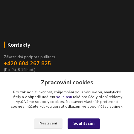
Kontakty
Zákaznická podpora pullitr.cz
+420 604 267 825
(Po-Pá, 8-16 hod.)
info@pullitr.cz
Zpracování cookies
Pro základní funkčnost, zpříjemnění používání webu, analytické
účely a v případě udělení
souhlasu
také pro účely cílení reklamy
využíváme soubory cookies. Nastavení vlastních preferencí
cookies můžete kdykoli upravit odkazem ve spodní části stránek.
Upravit sběr cookies.
Souhlasím
Nastavení