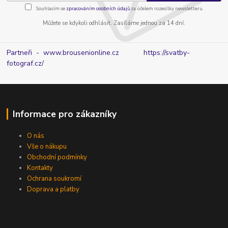
Souhlasím se
zpracováním osobních údajů
za účelem rozesílky newsletteru.
Můžete se kdykoli odhlásit. Zasíláme jednou za 14 dní.
Partneři - www.brousenionline.cz
https://svatby-
fotograf.cz/
Informace pro zákazníky
O nás
Vše o nákupu
Obchodní podmínky
Kontakty
Ochrana soukromí
Doprava a platby