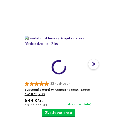
33 hodnocení
Svatební skleničky Angela na sekt "Srdce
Svatební skl
dvojité", 2 ks
2 ks
639 Kč
649 Kč
/
ks
/
ks
odeslání 4 - 6 dnů
528 Kč
bez DPH
536 Kč
bez 
Zvolit variantu