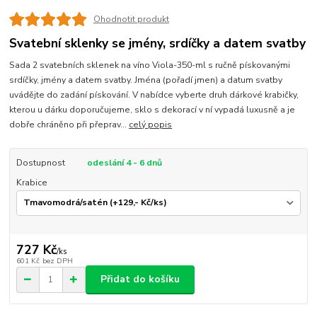
Ohodnotit produkt
Svatební sklenky se jmény, srdíčky a datem svatby
Sada 2 svatebních sklenek na víno Viola-350-ml s ručně pískovanými
srdíčky, jmény a datem svatby. Jména (pořadí jmen) a datum svatby
uvádějte do zadání pískování. V nabídce vyberte druh dárkové krabičky,
kterou u dárku doporučujeme, sklo s dekorací v ní vypadá luxusně a je
dobře chráněno při přeprav...
celý popis
Dostupnost
odeslání 4 - 6 dnů
Krabice
727 Kč
/
ks
601 Kč
bez DPH
Přidat do košíku