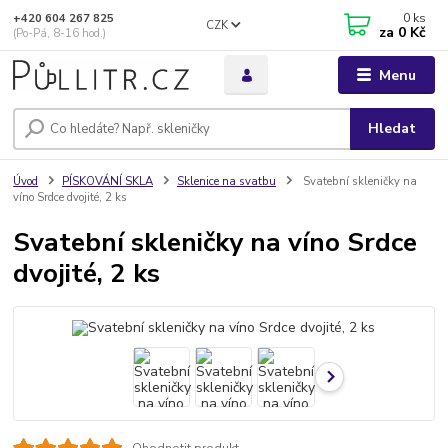
0
ks
+420 604 267 825
CZK
za
0 Kč
(Po-Pá, 8-16 hod.)
Menu
Hledat
Úvod
PÍSKOVÁNÍ SKLA
Sklenice na svatbu
Svatební skleničky na
víno Srdce dvojité, 2 ks
Svatební skleničky na víno Srdce
dvojité, 2 ks