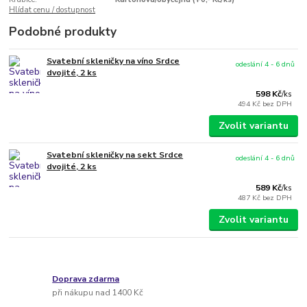
Hlídat cenu / dostupnost
Podobné produkty
Svatební skleničky na víno Srdce
odeslání 4 - 6 dnů
dvojité, 2 ks
598 Kč
/
ks
494 Kč
bez DPH
Zvolit variantu
Svatební skleničky na sekt Srdce
odeslání 4 - 6 dnů
dvojité, 2 ks
589 Kč
/
ks
487 Kč
bez DPH
Zvolit variantu
Doprava zdarma
při nákupu nad 1400 Kč