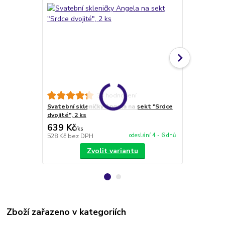
33 hodnocení
Svatební skleničky Angela na sekt "Srdce
Svatební skl
dvojité", 2 ks
2 ks
639 Kč
649 Kč
/
ks
/
ks
odeslání 4 - 6 dnů
528 Kč
bez DPH
536 Kč
bez 
Zvolit variantu
Zboží zařazeno v kategoriích