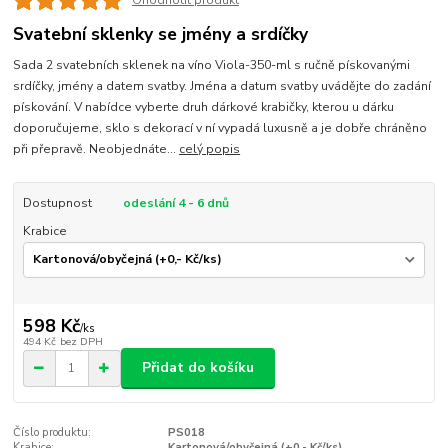
Ohodnotit produkt
Svatební sklenky se jmény a srdíčky
Sada 2 svatebních sklenek na víno Viola-350-ml s ručně pískovanými
srdíčky, jmény a datem svatby. Jména a datum svatby uvádějte do zadání
pískování. V nabídce vyberte druh dárkové krabičky, kterou u dárku
doporučujeme, sklo s dekorací v ní vypadá luxusně a je dobře chráněno
při přepravě. Neobjednáte...
celý popis
Dostupnost
odeslání 4 - 6 dnů
Krabice
598 Kč
/
ks
494 Kč
bez DPH
Přidat do košíku
Číslo produktu:
PS018
Krabice:
Kartonová/obyčejná (+0,- Kč/ks)