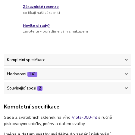
Zákaznické recenze
co říkají naši zákazníci
Nevíte si rady?
zavolejte - poradíme vám s nákupem
Kompletní specifikace
Hodnocení
141
Související zboží
2
Kompletní specifikace
Sada 2 svatebních sklenek na víno
Viola-350-ml
s ručně
pískovanými srdíčky, jmény a datem svatby.
Jména a datum svatby uvádějte do zadání pískování.