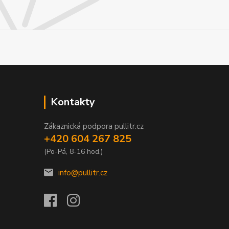
Kontakty
Zákaznická podpora pullitr.cz
+420 604 267 825
(Po-Pá, 8-16 hod.)
info@pullitr.cz