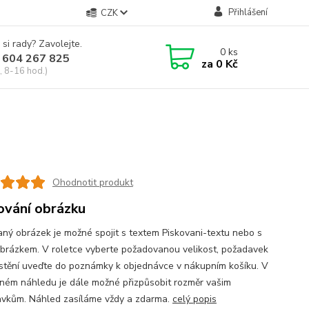
Přihlášení
CZK
 si rady? Zavolejte.
0
ks
 604 267 825
za
0 Kč
, 8-16 hod.)
Ohodnotit produkt
ování obrázku
aný obrázek je možné spojit s textem Piskovani-textu nebo s
obrázkem. V roletce vyberte požadovanou velikost, požadavek
stění uveďte do poznámky k objednávce v nákupním košíku. V
ném náhledu je dále možné přizpůsobit rozměr vašim
vkům. Náhled zasíláme vždy a zdarma.
celý popis