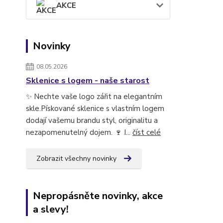
AKCE
Novinky
08.05.2026
Sklenice s logem - naše starost
✨ Nechte vaše logo zářit na elegantním
skle.Pískované sklenice s vlastním logem
dodají vašemu brandu styl, originalitu a
nezapomenutelný dojem. 🍷 I...
číst celé
Zobrazit všechny novinky
Nepropásněte novinky, akce
a slevy!