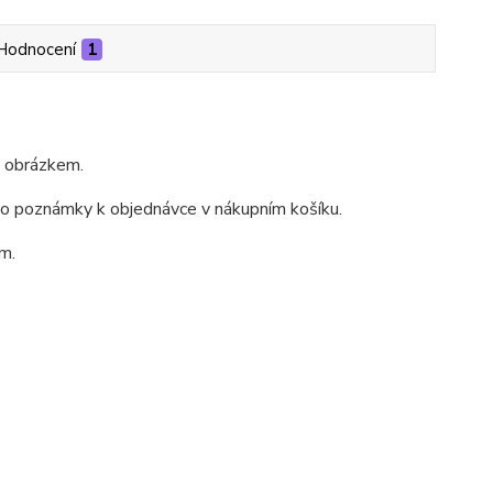
Hodnocení
1
m obrázkem.
do poznámky k objednávce v nákupním košíku.
m.