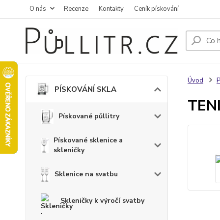
O nás
Recenze
Kontakty
Ceník pískování
Úvod
PÍSKOVÁNÍ SKLA
TENI
Pískované půllitry
Pískované sklenice a
skleničky
Sklenice na svatbu
Skleničky k výročí svatby