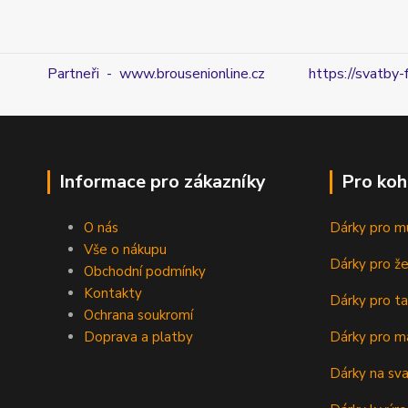
Partneři - www.brousenionline.cz
https://svatby-
Informace pro zákazníky
Pro koh
O nás
Dárky pro m
Vše o nákupu
Dárky pro ž
Obchodní podmínky
Kontakty
Dárky pro ta
Ochrana soukromí
Doprava a platby
Dárky pro m
Dárky na sv