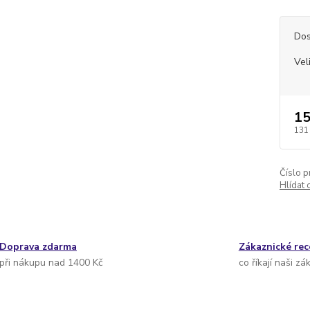
Dos
Vel
15
131
Číslo p
Hlídat 
Doprava zdarma
Zákaznické re
při nákupu nad 1400 Kč
co říkají naši zá