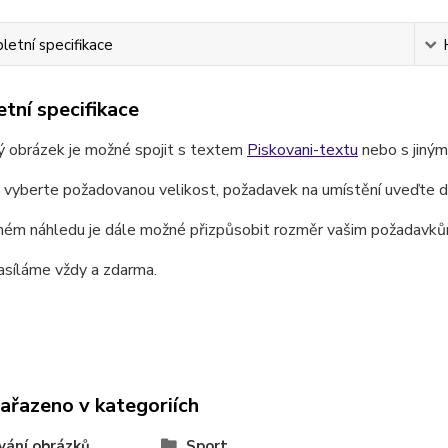
etní specifikace
tní specifikace
ý obrázek je možné spojit s textem
Piskovani-textu
nebo s jiný
e vyberte požadovanou velikost, požadavek na umístění uveďte 
ném náhledu je dále možné přizpůsobit rozměr vašim požadavků
asíláme vždy a zdarma.
zařazeno v kategoriích
vání obrázků
Sport