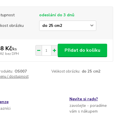
tupnost
odeslání do 3 dnů
ikost obrázku
8 Kč
/
ks
Přidat do košíku
 Kč
bez DPH
roduktu:
OS007
Velikost obrázku:
do 25 cm2
cenu / dostupnost
Nevíte si rady?
cenze
zavolejte - poradíme
kazníci
vám s nákupem