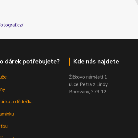
fotograf.cz/
o dárek potřebujete?
Kde nás najdete
uže
Žižkovo náměstí 1
ulice Petra z Lindy
eny
Borovany, 373 12
tínka a dědečka
aminku
atbu