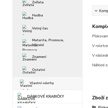
Zvířata
Kompl
Hudba
Komple
Volný čas
Pískovan
Maturita, Promoce,
Učitelé
V roletc
V násled
Znamení
Náhled z
Ostatní
Vlastní návrhy
DÁRKOVÉ KRABIČKY
Zboží 
Písko