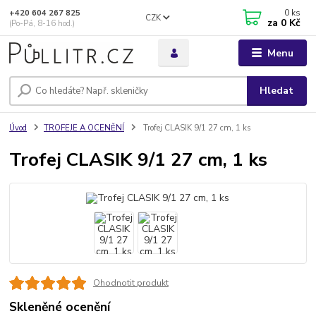
0
ks
+420 604 267 825
CZK
za
0 Kč
(Po-Pá, 8-16 hod.)
Menu
Hledat
Úvod
TROFEJE A OCENĚNÍ
Trofej CLASIK 9/1 27 cm, 1 ks
Trofej CLASIK 9/1 27 cm, 1 ks
Ohodnotit produkt
Skleněné ocenění