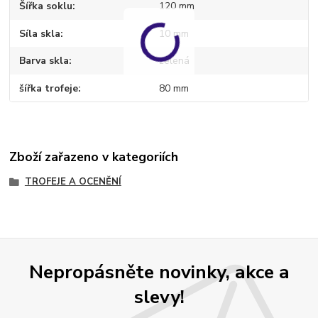
Šířka soklu
120 mm
Síla skla
10 mm
Barva skla
zelená
šířka trofeje
80 mm
Zboží zařazeno v kategoriích
TROFEJE A OCENĚNÍ
Nepropásněte novinky, akce a
slevy!