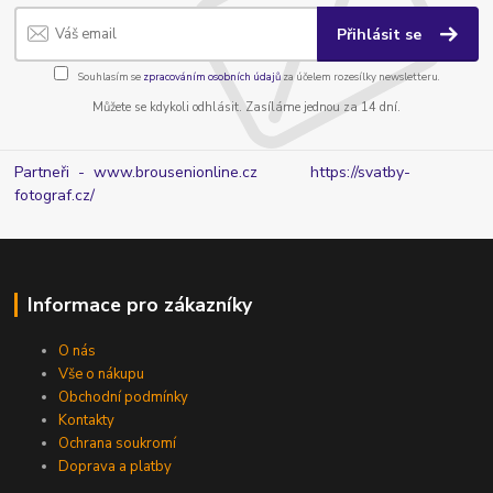
Přihlásit se
Souhlasím se
zpracováním osobních údajů
za účelem rozesílky newsletteru.
Můžete se kdykoli odhlásit. Zasíláme jednou za 14 dní.
Partneři - www.brousenionline.cz
https://svatby-
fotograf.cz/
Informace pro zákazníky
O nás
Vše o nákupu
Obchodní podmínky
Kontakty
Ochrana soukromí
Doprava a platby