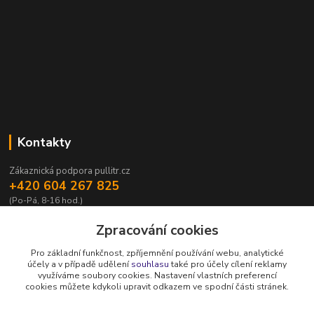
Kontakty
Zákaznická podpora pullitr.cz
+420 604 267 825
(Po-Pá, 8-16 hod.)
info@pullitr.cz
Zpracování cookies
Pro základní funkčnost, zpříjemnění používání webu, analytické
účely a v případě udělení
souhlasu
také pro účely cílení reklamy
využíváme soubory cookies. Nastavení vlastních preferencí
cookies můžete kdykoli upravit odkazem ve spodní části stránek.