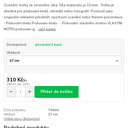
Ocenění, trofej ze zeleného skla. Síla materiálu je 10 mm. Trofej je
vhodná pro pískování textů, obrázků nebo fotografií. Poslouží jako
originální reklamní předmět, sportovní ocenění nebo firemní prezentace.
- Pískování textu Piskovani-textu - Pískování vlastního motivu VLASTNI-
MOTIV-piskovani-g...
celý popis
Dostupnost
poslední 2 kusy
Velikost
310 Kč
/
ks
256 Kč
bez DPH
Přidat do košíku
Číslo produktu:
TR004
Velikost:
27 cm
Hlídat cenu / dostupnost
Podobné produkty