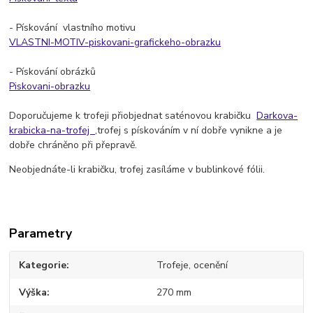
- Pískování vlastního motivu
VLASTNI-MOTIV-piskovani-grafickeho-obrazku
- Pískování obrázků
Piskovani-obrazku
Doporučujeme k trofeji přiobjednat saténovou krabičku
Darkova-
krabicka-na-trofej
,trofej s pískováním v ní dobře vynikne a je
dobře chráněno při přepravě.
Neobjednáte-li krabičku, trofej zasíláme v bublinkové fólii.
Parametry
Kategorie
Trofeje, ocenění
Výška
270 mm