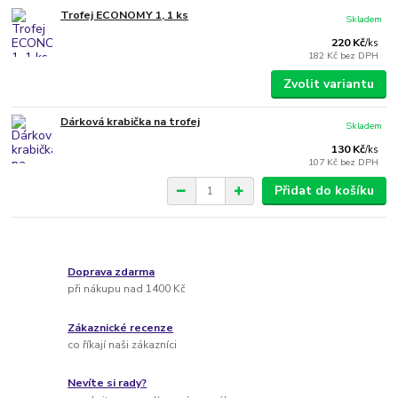
Trofej ECONOMY 1, 1 ks
Skladem
220 Kč
/
ks
182 Kč
bez DPH
Zvolit variantu
Dárková krabička na trofej
Skladem
130 Kč
/
ks
107 Kč
bez DPH
Přidat do košíku
Doprava zdarma
při nákupu nad 1400 Kč
Zákaznické recenze
co říkají naši zákazníci
Nevíte si rady?