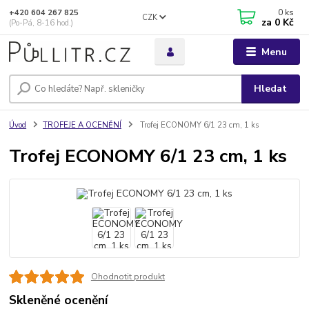
0
ks
+420 604 267 825
CZK
za
0 Kč
(Po-Pá, 8-16 hod.)
Menu
Hledat
Úvod
TROFEJE A OCENĚNÍ
Trofej ECONOMY 6/1 23 cm, 1 ks
Trofej ECONOMY 6/1 23 cm, 1 ks
Ohodnotit produkt
Skleněné ocenění