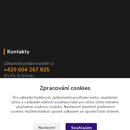
Kontakty
Zákaznická podpora pullitr.cz
+420 604 267 825
(Po-Pá, 8-16 hod.)
info@pullitr.cz
Zpracování cookies
Pro základní funkčnost, zpříjemnění používání webu, analytické
účely a v případě udělení
souhlasu
také pro účely cílení reklamy
využíváme soubory cookies. Nastavení vlastních preferencí
cookies můžete kdykoli upravit odkazem ve spodní části stránek.
Upravit sběr cookies.
Souhlasím
Nastavení