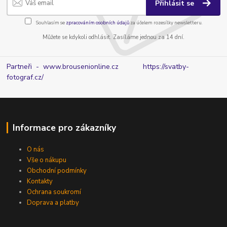
Přihlásit se
Souhlasím se
zpracováním osobních údajů
za účelem rozesílky newsletteru.
Můžete se kdykoli odhlásit. Zasíláme jednou za 14 dní.
Partneři - www.brousenionline.cz
https://svatby-
fotograf.cz/
Informace pro zákazníky
O nás
Vše o nákupu
Obchodní podmínky
Kontakty
Ochrana soukromí
Doprava a platby