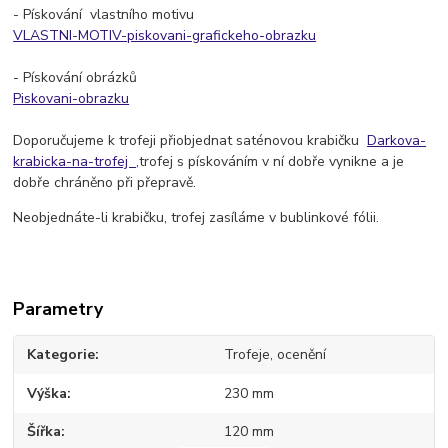
- Pískování vlastního motivu
VLASTNI-MOTIV-piskovani-grafickeho-obrazku
- Pískování obrázků
Piskovani-obrazku
Doporučujeme k trofeji přiobjednat saténovou krabičku
Darkova-
krabicka-na-trofej
,trofej s pískováním v ní dobře vynikne a je
dobře chráněno při přepravě.
Neobjednáte-li krabičku, trofej zasíláme v bublinkové fólii.
Parametry
Kategorie
Trofeje, ocenění
Výška
230 mm
Šířka
120 mm