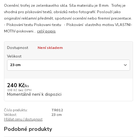
Ocenění, trofej ze zelenkavého skla. Síla materiálu je 8 mm. Trofej je
vhodná pro pískování textů, obrázků nebo fotografií. Poslouží jako
originální reklamní předmět, sportovní ocenění nebo firemní prezentace.
- Pískování textu Piskovani-textu - Pískování vlastního motivu VLASTNI-
MOTIV-piskovani...
celý popis
Dostupnost
Není skladem
Velikost
240 Kč
/
ks
198 Kč
bez DPH
Momentálně není k dispozici
Číslo produktu:
TR012
Velikost:
23 cm
Hlídat cenu / dostupnost
Podobné produkty