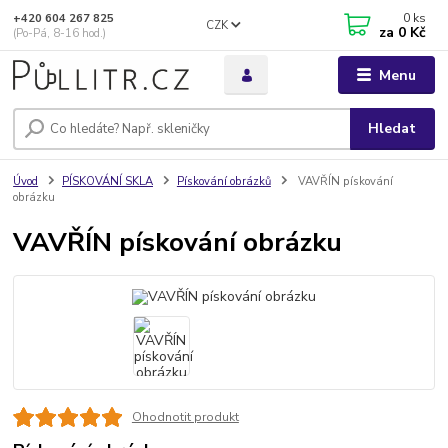
0
ks
+420 604 267 825
CZK
za
0 Kč
(Po-Pá, 8-16 hod.)
Menu
Hledat
Úvod
PÍSKOVÁNÍ SKLA
Pískování obrázků
VAVŘÍN pískování
obrázku
VAVŘÍN pískování obrázku
Ohodnotit produkt