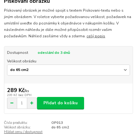
Pískování obrázku
Pískovaný obrázek je možné spojit s textem Piskovani-textu nebo s
jiným obrázkem. V roletce vyberte požadovanou velikost, požadavek na
umístění uveďte do poznámky k objednávce v nákupním košíku. V
následném náhledu je dále možné přizpůsobit rozměr vašim
požadavkům. Náhled zasíláme vždy a zdarma.
celý popis
Dostupnost
odeslání do 3 dnů
Velikost obrázku
289 Kč
/
ks
239 Kč
bez DPH
Přidat do košíku
Číslo produktu:
OP013
Velikost obrázku:
do 65 cm2
Hlídat cenu / dostupnost