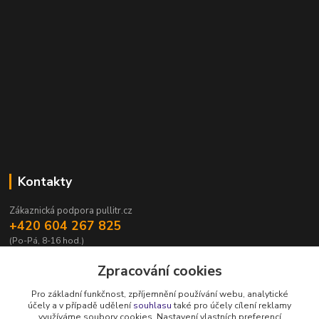
Kontakty
Zákaznická podpora pullitr.cz
+420 604 267 825
(Po-Pá, 8-16 hod.)
info@pullitr.cz
Zpracování cookies
Pro základní funkčnost, zpříjemnění používání webu, analytické
účely a v případě udělení
souhlasu
také pro účely cílení reklamy
využíváme soubory cookies. Nastavení vlastních preferencí