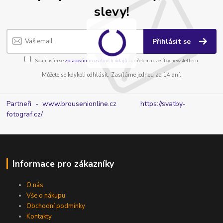
slevy!
Přihlásit se
Souhlasím se
zpracováním osobních údajů
za účelem rozesílky newsletteru.
Můžete se kdykoli odhlásit. Zasíláme jednou za 14 dní.
Partneři - www.brousenionline.cz
https://svatby-
fotograf.cz/
Informace pro zákazníky
O nás
Vše o nákupu
Obchodní podmínky
Kontakty