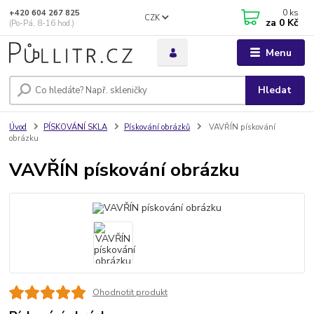
0
ks
+420 604 267 825
CZK
za
0 Kč
(Po-Pá, 8-16 hod.)
Menu
Hledat
Úvod
PÍSKOVÁNÍ SKLA
Pískování obrázků
VAVŘÍN pískování
obrázku
VAVŘÍN pískování obrázku
Ohodnotit produkt