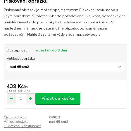
Pískování obrázku
Pískovaný obrázek je možné spojit s textem Piskovani-textu nebo s
jiným obrázkem. V roletce vyberte požadovanou velikost, požadavek na
umístění uveďte do poznámky k objednávce v nákupním košíku. V
následném náhledu je dále možné přizpůsobit rozměr vašim
požadavkům. Náhled zasíláme vždy a zdarma.
celý popis
Dostupnost
odeslání do 3 dnů
Velikost obrázku
439 Kč
/
ks
363 Kč
bez DPH
Přidat do košíku
Číslo produktu:
OP013
Velikost obrázku:
nad 65 cm2
Hlídat cenu / dostupnost