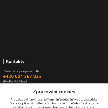
Kontakty
Zákaznická podpora pullitr.cz
+420 604 267 825
(Po-Pá, 8-16 hod.)
info@pullitr.cz
Zpracování cookies
Pro základní funkčnost, zpříjemnění používání webu, analytické
účely a v případě udělení
souhlasu
také pro účely cílení reklamy
využíváme soubory cookies. Nastavení vlastních preferencí