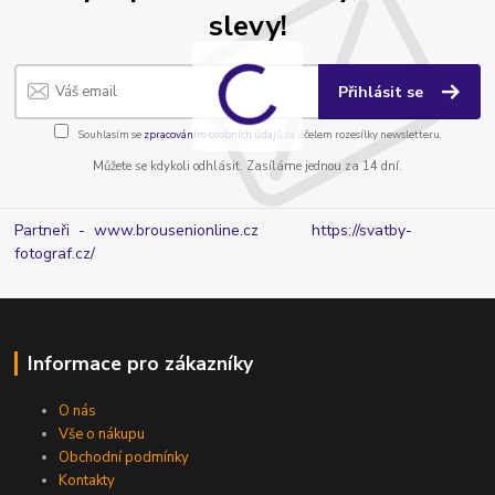
slevy!
Přihlásit se
Souhlasím se
zpracováním osobních údajů
za účelem rozesílky newsletteru.
Můžete se kdykoli odhlásit. Zasíláme jednou za 14 dní.
Partneři - www.brousenionline.cz
https://svatby-
fotograf.cz/
Informace pro zákazníky
O nás
Vše o nákupu
Obchodní podmínky
Kontakty