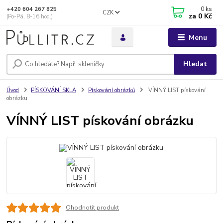
0
ks
+420 604 267 825
CZK
za
0 Kč
(Po-Pá, 8-16 hod.)
Menu
Hledat
Úvod
PÍSKOVÁNÍ SKLA
Pískování obrázků
VÍNNÝ LIST pískování
obrázku
VÍNNÝ LIST pískování obrázku
Ohodnotit produkt