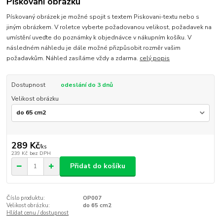
Pískování obrázku
Pískovaný obrázek je možné spojit s textem Piskovani-textu nebo s
jiným obrázkem. V roletce vyberte požadovanou velikost, požadavek na
umístění uveďte do poznámky k objednávce v nákupním košíku. V
následném náhledu je dále možné přizpůsobit rozměr vašim
požadavkům. Náhled zasíláme vždy a zdarma.
celý popis
Dostupnost
odeslání do 3 dnů
Velikost obrázku
289 Kč
/
ks
239 Kč
bez DPH
Přidat do košíku
Číslo produktu:
OP007
Velikost obrázku:
do 65 cm2
Hlídat cenu / dostupnost