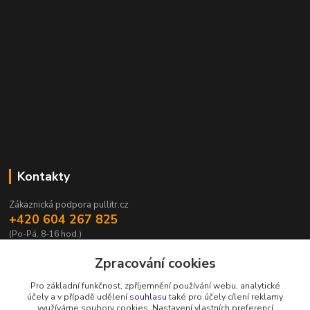
Kontakty
Zákaznická podpora pullitr.cz
+420 604 267 825
(Po-Pá, 8-16 hod.)
info@pullitr.cz
Zpracování cookies
Pro základní funkčnost, zpříjemnění používání webu, analytické
účely a v případě udělení
souhlasu
také pro účely cílení reklamy
využíváme soubory cookies. Nastavení vlastních preferencí