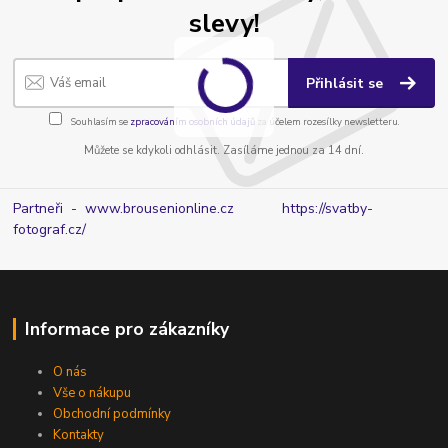
slevy!
Přihlásit se
Souhlasím se
zpracováním osobních údajů
za účelem rozesílky newsletteru.
Můžete se kdykoli odhlásit. Zasíláme jednou za 14 dní.
Partneři - www.brousenionline.cz
https://svatby-
fotograf.cz/
Informace pro zákazníky
O nás
Vše o nákupu
Obchodní podmínky
Kontakty