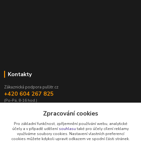
Kontakty
Zákaznická podpora pullitr.cz
+420 604 267 825
(Po-Pá, 8-16 hod.)
info@pullitr.cz
Zpracování cookies
Pro základní funkčnost, zpříjemnění používání webu, analytické
účely a v případě udělení
souhlasu
také pro účely cílení reklamy
využíváme soubory cookies. Nastavení vlastních preferencí
cookies můžete kdykoli upravit odkazem ve spodní části stránek.