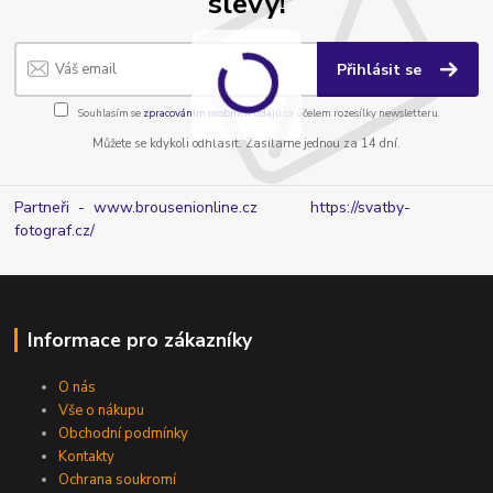
slevy!
Přihlásit se
Souhlasím se
zpracováním osobních údajů
za účelem rozesílky newsletteru.
Můžete se kdykoli odhlásit. Zasíláme jednou za 14 dní.
Partneři - www.brousenionline.cz
https://svatby-
fotograf.cz/
Informace pro zákazníky
O nás
Vše o nákupu
Obchodní podmínky
Kontakty
Ochrana soukromí