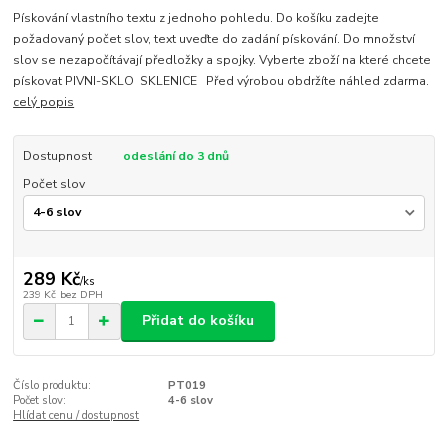
Pískování vlastního textu z jednoho pohledu. Do košíku zadejte
požadovaný počet slov, text uveďte do zadání pískování. Do množství
slov se nezapočítávají předložky a spojky. Vyberte zboží na které chcete
pískovat PIVNI-SKLO SKLENICE Před výrobou obdržíte náhled zdarma.
celý popis
Dostupnost
odeslání do 3 dnů
Počet slov
289 Kč
/
ks
239 Kč
bez DPH
Přidat do košíku
Číslo produktu:
PT019
Počet slov:
4-6 slov
Hlídat cenu / dostupnost