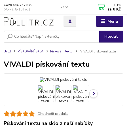
0
ks
+420 604 267 825
CZK
za
0 Kč
(Po-Pá, 8-16 hod.)
Menu
Hledat
Úvod
PÍSKOVÁNÍ SKLA
Pískování textu
VIVALDI pískování textu
VIVALDI pískování textu
Ohodnotit produkt
Pískování textu na sklo z naší nabídky