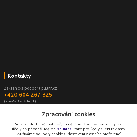
Kontakty
Zákaznická podpora pullitr.cz
+420 604 267 825
(Po-Pá, 8-16 hod.)
info@pullitr.cz
Zpracování cookies
Pro základní funkčnost, zpříjemnění používání webu, analytické
účely a v případě udělení
souhlasu
také pro účely cílení reklamy
využíváme soubory cookies. Nastavení vlastních preferencí