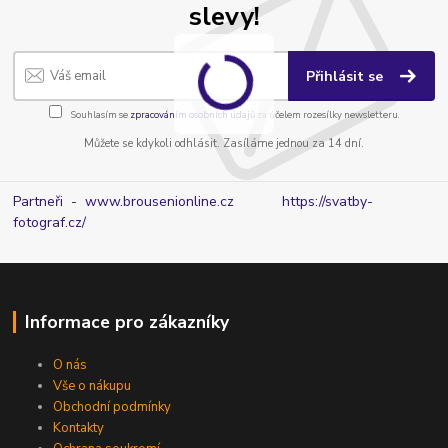
slevy!
Přihlásit se
Souhlasím se
zpracováním osobních údajů
za účelem rozesílky newsletteru.
Můžete se kdykoli odhlásit. Zasíláme jednou za 14 dní.
Partneři - www.brousenionline.cz
https://svatby-
fotograf.cz/
Informace pro zákazníky
O nás
Vše o nákupu
Obchodní podmínky
Kontakty