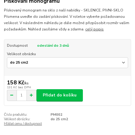
Pískování monogramu
Pískovaný monogram na sklo z naší nabídky - SKLENICE, PIVNI-SKLO
Písmena uveďte do zadání pískování. V roletce vyberte požadovanou
velikost. V následném náhledu je dále možné přizpůsobit rozměr vašim
požadavkům. Náhled zasíláme vždy a zdarma.
celý popis
Dostupnost
odeslání do 3 dnů
Velikost obrázku
158 Kč
/
ks
131 Kč
bez DPH
Přidat do košíku
Číslo produktu:
PM002
Velikost obrázku:
do 25 cm2
Hlídat cenu / dostupnost