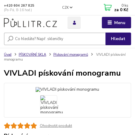
0
ks
+420 604 267 825
CZK
za
0 Kč
(Po-Pá, 8-16 hod.)
Menu
Hledat
Úvod
PÍSKOVÁNÍ SKLA
Pískování monogramů
VIVLADI pískování
monogramu
VIVLADI pískování monogramu
Ohodnotit produkt