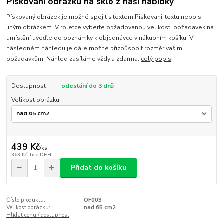
Pískování obrázku na sklo z naší nabídky
Pískovaný obrázek je možné spojit s textem Piskovani-textu nebo s
jiným obrázkem. V roletce vyberte požadovanou velikost, požadavek na
umístění uveďte do poznámky k objednávce v nákupním košíku. V
následném náhledu je dále možné přizpůsobit rozměr vašim
požadavkům. Náhled zasíláme vždy a zdarma.
celý popis
Dostupnost
odeslání do 3 dnů
Velikost obrázku
439 Kč
/
ks
363 Kč
bez DPH
Přidat do košíku
Číslo produktu:
OF003
Velikost obrázku:
nad 65 cm2
Hlídat cenu / dostupnost