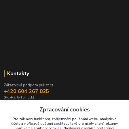
Kontakty
Zákaznická podpora pullitr.cz
+420 604 267 825
(Po-Pá, 8-16 hod.)
info@pullitr.cz
Zpracování cookies
Pro základní funkčnost, zpříjemnění používání webu, analytické
účely a v případě udělení
souhlasu
také pro účely cílení reklamy
využíváme soubory cookies. Nastavení vlastních preferencí