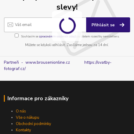
slevy!
Přihlásit se
Souhlasím se
zpracováním osobních údajů
za účelem rozesílky newsletteru.
Můžete se kdykoli odhlásit. Zasíláme jednou za 14 dní.
Partneři - www.brousenionline.cz
https://svatby-
fotograf.cz/
Informace pro zákazníky
O nás
Vše o nákupu
Obchodní podmínky
Kontakty