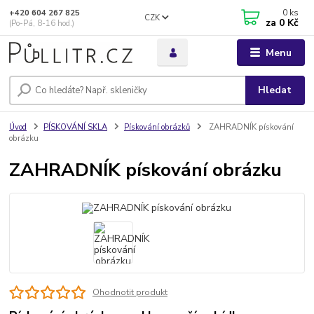
0
ks
+420 604 267 825
CZK
za
0 Kč
(Po-Pá, 8-16 hod.)
Menu
Hledat
Úvod
PÍSKOVÁNÍ SKLA
Pískování obrázků
ZAHRADNÍK pískování
obrázku
ZAHRADNÍK pískování obrázku
Ohodnotit produkt