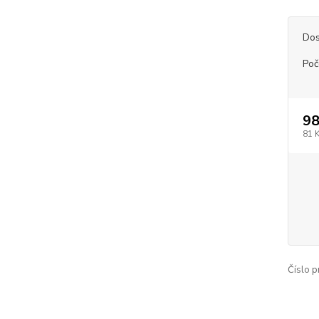
Dos
Poč
98
81 
Číslo p