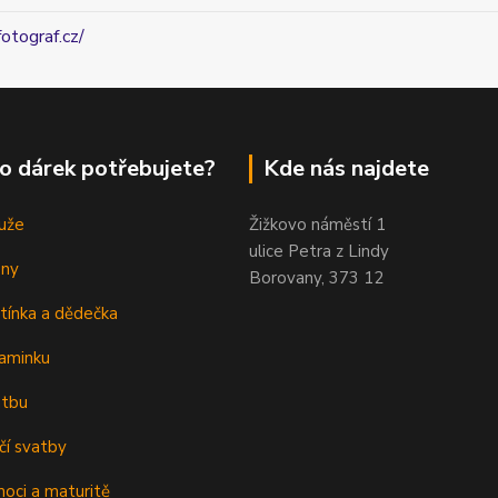
fotograf.cz/
o dárek potřebujete?
Kde nás najdete
uže
Žižkovo náměstí 1
ulice Petra z Lindy
eny
Borovany, 373 12
tínka a dědečka
aminku
atbu
čí svatby
oci a maturitě