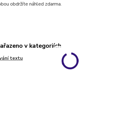
obou obdržíte náhled zdarma.
zařazeno v kategoriích
vání textu