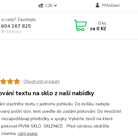
Přihlášení
CZK
 si rady? Zavolejte.
0
ks
 604 267 825
za
0 Kč
, 8-16 hod.)
Ohodnotit produkt
ování textu na sklo z naší nabídky
ání vlastního textu z jednoho pohledu. Do košíku zadejte
vaný počet slov, text uveďte do zadání pískování. Do množství
e nezapočítávají předložky a spojky. Vyberte zboží na které
 pískovat PIVNI-SKLO SKLENICE Před výrobou obdržíte
 zdarma.
celý popis