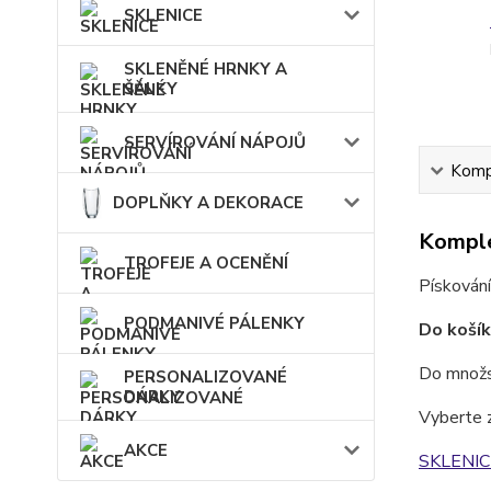
SKLENICE
SKLENĚNÉ HRNKY A
ŠÁLKY
SERVÍROVÁNÍ NÁPOJŮ
Kompl
DOPLŇKY A DEKORACE
Komple
TROFEJE A OCENĚNÍ
Pískování
PODMANIVÉ PÁLENKY
Do košík
Do množst
PERSONALIZOVANÉ
DÁRKY
Vyberte 
AKCE
SKLENIC