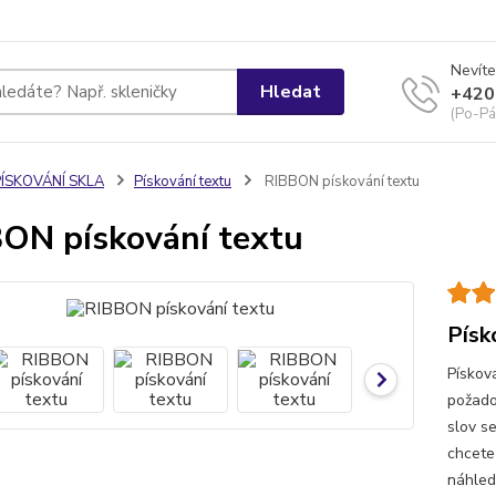
Nevíte
Hledat
+420
(Po-Pá
PÍSKOVÁNÍ SKLA
Pískování textu
RIBBON pískování textu
ON pískování textu
Písk
Pískov
požado
slov s
chcete
náhled