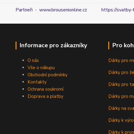
Partneři - www.brousenionline.cz
https://svatby-
Informace pro zákazníky
Pro koh
O nás
Dárky pro m
Vše o nákupu
Dárky pro ž
Obchodní podmínky
Kontakty
Dárky pro ta
Ochrana soukromí
Doprava a platby
Dárky pro m
Dárky na sv
Dárky k výro
Dárky k prom