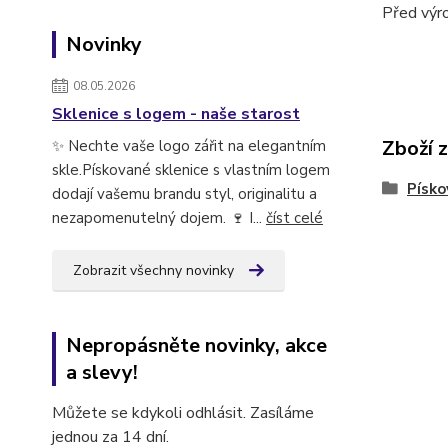
Před výr
Novinky
08.05.2026
Sklenice s logem - naše starost
Zboží 
✨ Nechte vaše logo zářit na elegantním
skle.Pískované sklenice s vlastním logem
Písko
dodají vašemu brandu styl, originalitu a
nezapomenutelný dojem. 🍷 I...
číst celé
Zobrazit všechny novinky
Nepropásněte novinky, akce
a slevy!
Můžete se kdykoli odhlásit. Zasíláme
jednou za 14 dní.