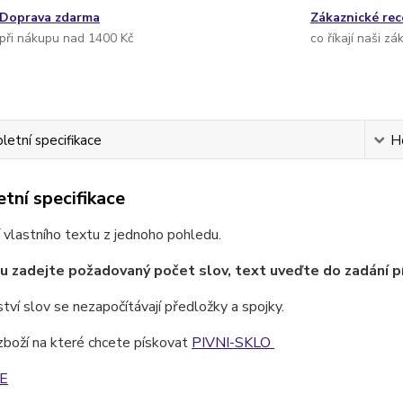
Doprava zdarma
Zákaznické re
při nákupu nad 1400 Kč
co říkají naši zá
etní specifikace
H
tní specifikace
 vlastního textu z jednoho pohledu.
u zadejte požadovaný počet slov, text uveďte do zadání p
ví slov se nezapočítávají předložky a spojky.
zboží na které chcete pískovat
PIVNI-SKLO
E