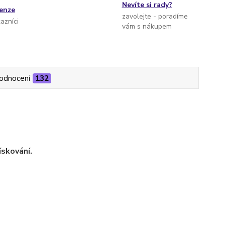
Nevíte si rady?
cenze
zavolejte - poradíme
kazníci
vám s nákupem
odnocení
132
ískování.