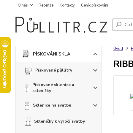
O nás
Recenze
Kontakty
Ceník pískování
Úvod
PÍSKOVÁNÍ SKLA
RIBB
Pískované půllitry
Pískované sklenice a
skleničky
Sklenice na svatbu
Skleničky k výročí svatby