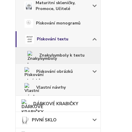
Maturitní skleničky,
Promoce, Učitelé
Pískování monogramů
Pískování textu
Znaky/symboly k textu
Pískování obrázků
Vlastní návrhy
DÁRKOVÉ KRABIČKY
PIVNÍ SKLO