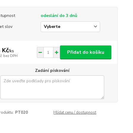
tupnost
odeslání do 3 dnů
et slov
 Kč
/
ks
Přidat do košíku
Kč
bez DPH
Zadání pískování
roduktu:
PT020
Hlídat cenu / dostupnost