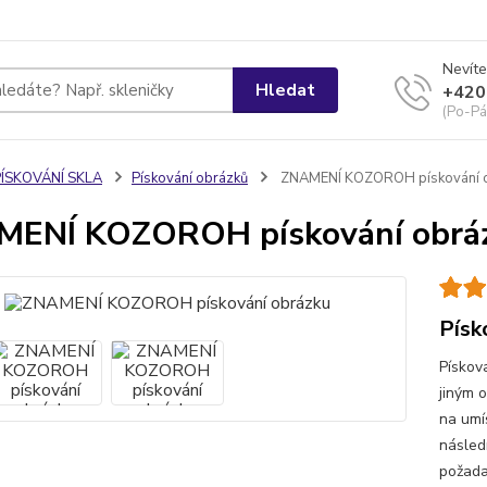
Nevíte
Hledat
+420
(Po-Pá
PÍSKOVÁNÍ SKLA
Pískování obrázků
ZNAMENÍ KOZOROH pískování 
MENÍ KOZOROH pískování obrá
Písk
Pískov
jiným 
na umí
násled
požada