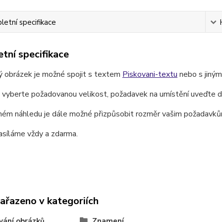
etní specifikace
tní specifikace
ý obrázek je možné spojit s textem
Piskovani-textu
nebo s jiný
e vyberte požadovanou velikost, požadavek na umístění uveďte 
ném náhledu je dále možné přizpůsobit rozměr vašim požadavků
asíláme vždy a zdarma.
zařazeno v kategoriích
vání obrázků
Znamení