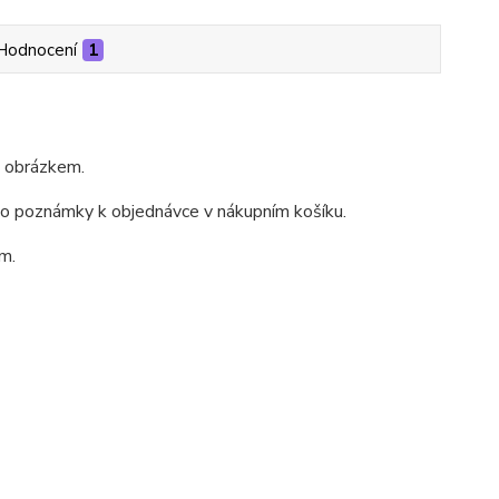
Hodnocení
1
m obrázkem.
do poznámky k objednávce v nákupním košíku.
m.