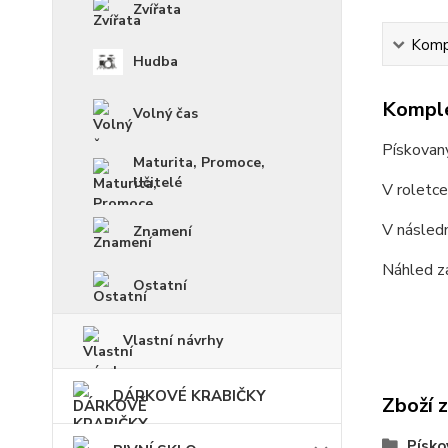
Zvířata
Kompl
Hudba
Komple
Volný čas
Pískovan
Maturita, Promoce,
Učitelé
V roletc
V násled
Znamení
Náhled z
Ostatní
Vlastní návrhy
DÁRKOVÉ KRABIČKY
Zboží 
Písko