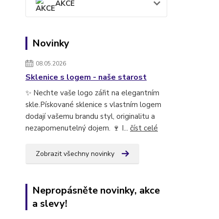
AKCE
Novinky
08.05.2026
Sklenice s logem - naše starost
✨ Nechte vaše logo zářit na elegantním
skle.Pískované sklenice s vlastním logem
dodají vašemu brandu styl, originalitu a
nezapomenutelný dojem. 🍷 I...
číst celé
Zobrazit všechny novinky
Nepropásněte novinky, akce
a slevy!