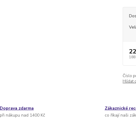
Dos
Vel
22
188
Číslo p
Hlídat 
Doprava zdarma
Zákaznické re
při nákupu nad 1400 Kč
co říkají naši zá