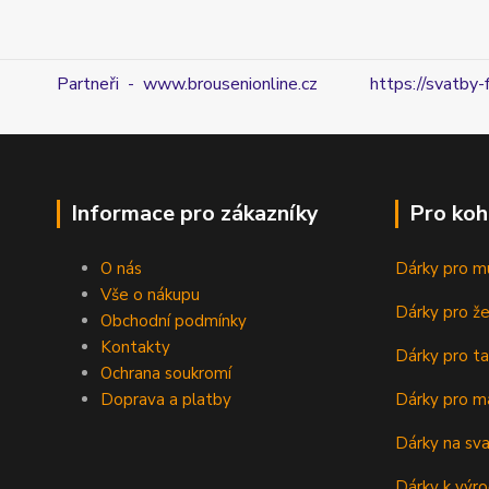
Partneři - www.brousenionline.cz
https://svatby-
Informace pro zákazníky
Pro koh
O nás
Dárky pro m
Vše o nákupu
Dárky pro ž
Obchodní podmínky
Kontakty
Dárky pro ta
Ochrana soukromí
Doprava a platby
Dárky pro m
Dárky na sv
Dárky k výro