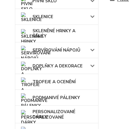
PIVNÍ SKLO
SKLENICE
SKLENĚNÉ HRNKY A
ŠÁLKY
SERVÍROVÁNÍ NÁPOJŮ
DOPLŇKY A DEKORACE
TROFEJE A OCENĚNÍ
PODMANIVÉ PÁLENKY
PERSONALIZOVANÉ
DÁRKY