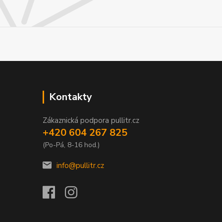
Kontakty
Zákaznická podpora pullitr.cz
+420 604 267 825
(Po-Pá, 8-16 hod.)
info@pullitr.cz