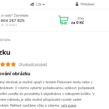
Přihlášení
CZK
 si rady? Zavolejte.
0
ks
 604 267 825
za
0 Kč
, 8-16 hod.)
obrázku
zku
Ohodnotit produkt
ování obrázku
aný obrázek je možné spojit s textem Piskovani-textu nebo s
obrázkem. V roletce vyberte požadovanou velikost, požadavek
stění uveďte do poznámky k objednávce v nákupním košíku. V
ném náhledu je dále možné přizpůsobit rozměr vašim
vkům. Náhled zasíláme vždy a zdarma.
celý popis