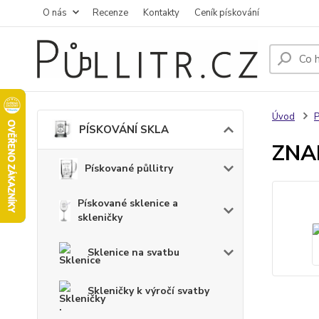
O nás
Recenze
Kontakty
Ceník pískování
Úvod
PÍSKOVÁNÍ SKLA
ZNA
Pískované půllitry
Pískované sklenice a
skleničky
Sklenice na svatbu
Skleničky k výročí svatby