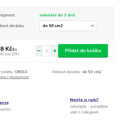
tupnost
odeslání do 3 dnů
ikost obrázku
8 Kč
/
ks
Přidat do košíku
 Kč
bez DPH
roduktu:
ON010
Velikost obrázku:
do 50 cm2
cenu / dostupnost
Nevíte si rady?
cenze
zavolejte - poradíme
kazníci
vám s nákupem