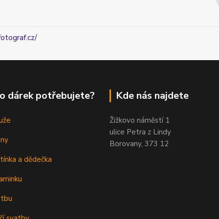
fotograf.cz/
o dárek potřebujete?
Kde nás najdete
uže
Žižkovo náměstí 1
ulice Petra z Lindy
eny
Borovany, 373 12
tínka a dědečka
aminku
atbu
čí svatby