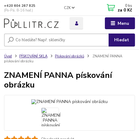
0
ks
+420 604 267 825
CZK
za
0 Kč
(Po-Pá, 8-16 hod.)
Menu
Hledat
Úvod
PÍSKOVÁNÍ SKLA
Pískování obrázků
ZNAMENÍ PANNA
pískování obrázku
ZNAMENÍ PANNA pískování
obrázku