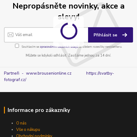
Nepropásněte novinky, akce a
slevy!
Přihlásit se
Souhlasím se
zpracováním osobních údajů
za účelem rozesílky newsletteru.
Můžete se kdykoli odhlásit. Zasíláme jednou za 14 dní.
Partneři - www.brousenionline.cz
https://svatby-
fotograf.cz/
Informace pro zákazníky
O nás
Vše o nákupu
Obchodní podmínky