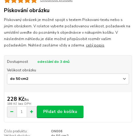
Ohodnotit produkt
Pískování obrázku
Pískovaný obrázek je možné spojit s textem Piskovani-textu nebo s
jiným obrázkem. V roletce vyberte požadovanou velikost, požadavek na
umístění uveďte do poznámky k objednávce v nákupním košíku. V
následném náhledu je dále možné přizpůsobit rozměr vašim
požadavkům. Náhled zasíláme vždy a zdarma.
celý popis
Dostupnost
odeslání do 3 dnů
Velikost obrázku
228 Kč
/
ks
188 Kč
bez DPH
Přidat do košíku
Číslo produktu:
ON006
Velikost obrázku:
do 50 cm2