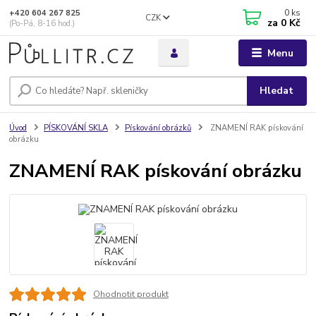
0
ks
+420 604 267 825
CZK
za
0 Kč
(Po-Pá, 8-16 hod.)
Menu
Hledat
Úvod
PÍSKOVÁNÍ SKLA
Pískování obrázků
ZNAMENÍ RAK pískování
obrázku
ZNAMENÍ RAK pískování obrázku
Ohodnotit produkt