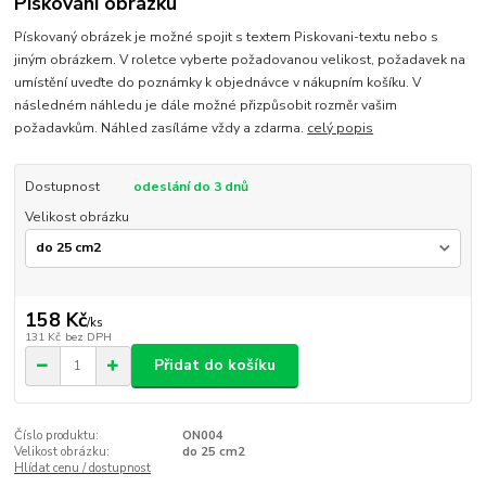
Pískování obrázku
Pískovaný obrázek je možné spojit s textem Piskovani-textu nebo s
jiným obrázkem. V roletce vyberte požadovanou velikost, požadavek na
umístění uveďte do poznámky k objednávce v nákupním košíku. V
následném náhledu je dále možné přizpůsobit rozměr vašim
požadavkům. Náhled zasíláme vždy a zdarma.
celý popis
Dostupnost
odeslání do 3 dnů
Velikost obrázku
158 Kč
/
ks
131 Kč
bez DPH
Přidat do košíku
Číslo produktu:
ON004
Velikost obrázku:
do 25 cm2
Hlídat cenu / dostupnost