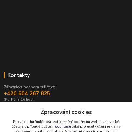
Kontakty
Zákaznická podpora pullitr.cz
+420 604 267 825
(Po-Pá, 8-16 hod.)
info@pullitr.cz
Zpracování cookies
Pro základní funkčnost, zpříjemnění používání webu, analytické
účely a v případě udělení
souhlasu
také pro účely cílení reklamy
využíváme soubory cookies. Nastavení vlastních preferencí