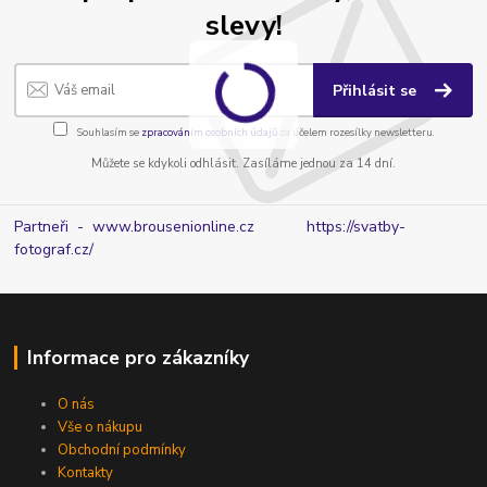
slevy!
Přihlásit se
Souhlasím se
zpracováním osobních údajů
za účelem rozesílky newsletteru.
Můžete se kdykoli odhlásit. Zasíláme jednou za 14 dní.
Partneři - www.brousenionline.cz
https://svatby-
fotograf.cz/
Informace pro zákazníky
O nás
Vše o nákupu
Obchodní podmínky
Kontakty